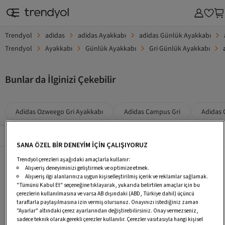
Trendyol
adidas
adidas Ayakkabı
adidas Günlük Ayakkabı
Trendyol
Ayakkabı
Günlük Ayakkabı
Gri Günlük Ayakkabı
Bunlar da İlginizi Çekebilir
Adidas Ozweego Gri Ayakkabı
Adidas Campus Gri
Adidas 
Popüler Sayfalar
Tümü
SANA ÖZEL BİR DENEYİM İÇİN ÇALIŞIYORUZ
Adidas Ozweego Gri Ayakkabı
Adidas Campus Gri
Adidas Campus 00S Gri
Trendyol çerezleri aşağıdaki amaçlarla kullanır:
Alışveriş deneyiminizi geliştirmek ve optimize etmek.
Adidas Yeşil Beyaz Ayakkabı
Adidas Rapidmove Ayakkabı
Adidas Düz Taban Ayakkabı
Alışveriş ilgi alanlarınıza uygun kişiselleştirilmiş içerik ve reklamlar sağlamak.
"Tümünü Kabul Et" seçeneğine tıklayarak, yukarıda belirtilen amaçlar için bu
Adidas Renkli Ayakkabı
Adidas Daily 3.0
Adidas Adistar Ayakkabı
çerezlerin kullanılmasına ve varsa AB dışındaki (ABD, Türkiye dahil) üçüncü
taraflarla paylaşılmasına izin vermiş olursunuz. Onayınızı istediğiniz zaman
Adidas Unisex Ayakkabı
Günlük Gri Spor Ayakkabı
Daily Gri Spor Ayakkabı
"Ayarlar" altındaki çerez ayarlarından değiştirebilirsiniz. Onay vermezseniz,
sadece teknik olarak gerekli çerezler kullanılır. Çerezler vasıtasıyla hangi kişisel