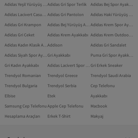
Adidas Yeşil Yürüyüş Ayakkabısı
Adidas Gri Spor Terlik
Adidas Bej Spor Ayakkabı
Adidas Lacivert Casual Ayakkabı
Adidas Gri Pantolon
Adidas Haki Yürüyüş Ayakkabısı
Adidas Gri Krampon
Adidas Bej Yürüyüş Ayakkabısı
Adidas Krem Spor Ayakkabı
Adidas Gri Ceket
Adidas Krem Ayakkabı
Adidas Krem Outdoor Ayakkabı
Adidas Kadın Klasik Ayakkabı
Addison
Adidas Gri Sandalet
Adidas Siyah Spor Ayakkabı
Gri Ayakkabı
Puma Gri Spor Ayakkabı
Gri Kadın Ayakkabı
Adidas Lacivert Spor Ayakkabı
Gri Erkek Sneaker
Trendyol Romanian
Trendyol Greece
Trendyol Saudi Arabia
Trendyol Bulgaria
Trendyol Serbia
Cep Telefonu
Elbise
Etek
Ayakkabı
Samsung Cep Telefonu
Apple Cep Telefonu
Macbook
Hesaplama Araçları
Erkek T-Shirt
Makyaj