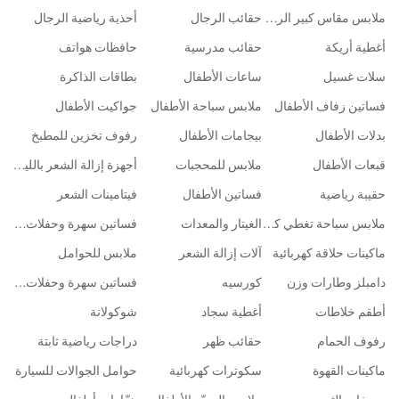
ملابس مقاس كبير الرجال
حقائب الرجال
أحذية رياضية الرجال
أغطية أريكة
حقائب مدرسية
حافظات هواتف
سلات غسيل
ساعات الأطفال
بطاقات الذاكرة
فساتين زفاف الأطفال
ملابس سباحة الأطفال
جواكيت الأطفال
بدلات الأطفال
بيجامات الأطفال
رفوف تخزين للمطبخ
قبعات الأطفال
ملابس للمحجبات
أجهزة إزالة الشعر بالليزر IPL
حقيبة رياضية
فساتين الأطفال
فيتامينات الشعر
ملابس سباحة تغطي كامل الجسم
الغيتار والمعدات
فساتين سهرة وحفلات تخرج
ماكينات حلاقة كهربائية
آلات إزالة الشعر
ملابس للحوامل
دامبلز وطارات وزن
كورسيه
فساتين سهرة وحفلات تخرج الأطفال
أطقم خلاطات
أغطية سجاد
شوكولاتة
رفوف الحمام
حقائب ظهر
دراجات رياضية ثابتة
ماكينات القهوة
سكوترات كهربائية
حوامل الجوالات للسيارة