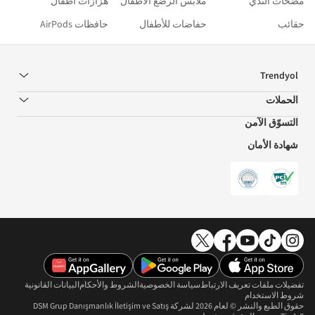
مضخات الثدي
ملابس الرضّع الأطفال
هزّازات أطفال
حقائب
حفاضات للأطفال
حافظات AirPods
Trendyol
الحملات
التسوّق الآمن
شهادة الأمان
تفضيلات ملفات تعريف الارتباط
سياسة الخصوصية
الشروط والأحكام
البيانات القانونية
شروط الاستخدام
حقوق الطبع والنشر © لعام 2026 لشركة DSM Grup Danışmanlık İletişim ve Satış