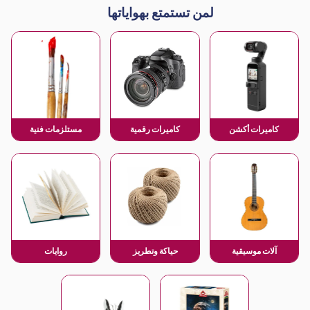
لمن تستمتع بهواياتها
كاميرات أكشن
كاميرات رقمية
مستلزمات فنية
آلات موسيقية
حياكة وتطريز
روايات