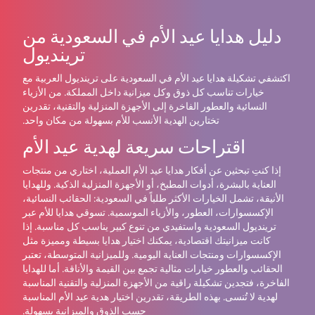
دليل هدايا عيد الأم في السعودية من
ترينديول
اكتشفي تشكيلة هدايا عيد الأم في السعودية على ترينديول العربية مع
خيارات تناسب كل ذوق وكل ميزانية داخل المملكة. من الأزياء
النسائية والعطور الفاخرة إلى الأجهزة المنزلية والتقنية، تقدرين
تختارين الهدية الأنسب للأم بسهولة من مكان واحد.
اقتراحات سريعة لهدية عيد الأم
إذا كنتِ تبحثين عن أفكار هدايا عيد الأم العملية، اختاري من منتجات
العناية بالبشرة، أدوات المطبخ، أو الأجهزة المنزلية الذكية. وللهدايا
الأنيقة، تشمل الخيارات الأكثر طلباً في السعودية: الحقائب النسائية،
الإكسسوارات، العطور، والأزياء الموسمية. تسوقي هدايا للأم عبر
ترينديول السعودية واستفيدي من تنوع كبير يناسب كل مناسبة. إذا
كانت ميزانيتك اقتصادية، يمكنك اختيار هدايا بسيطة ومميزة مثل
الإكسسوارات ومنتجات العناية اليومية. وللميزانية المتوسطة، تعتبر
الحقائب والعطور خيارات مثالية تجمع بين القيمة والأناقة. أما للهدايا
الفاخرة، فتجدين تشكيلة راقية من الأجهزة المنزلية والتقنية المناسبة
لهدية لا تُنسى. بهذه الطريقة، تقدرين اختيار هدية عيد الأم المناسبة
حسب الذوق والميزانية بسهولة.