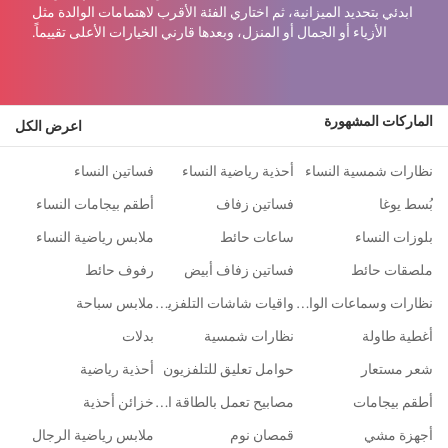
ابدئي بتحديد الميزانية، ثم اختاري الفئة الأقرب لاهتمامات الوالدة مثل
الأزياء أو الجمال أو المنزل، وبعدها قارني الخيارات الأعلى تقييماً.
الماركات المشهورة
اعرض الكل
نظارات شمسية النساء
أحذية رياضية النساء
فساتين النساء
بُسط يوغا
فساتين زفاف
أطقم بيجامات النساء
بلوزات النساء
ساعات حائط
ملابس رياضية النساء
ملصقات حائط
فساتين زفاف أبيض
رفوف حائط
نظارات وسماعات الواقع الافتراضي
واقيات شاشات التلفزيون
ملابس سباحة
أغطية طاولة
نظارات شمسية
بدلات
شعر مستعار
حوامل تعليق للتلفزيون
أحذية رياضية
أطقم بيجامات
مصابيح تعمل بالطاقة الشمسية
خزائن أحذية
أجهزة مشي
قمصان نوم
ملابس رياضية الرجال