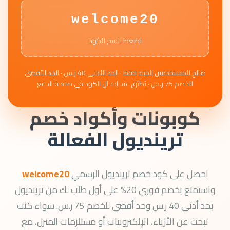
welcome20
اضغط لنسخ الكود
صالح للمستخدمين الجدد فقط · الحد الأدنى 40 ر.س · الحد الأقصى
للخصم 75 ر.س · يُطبّق عند إدخال الكود في صفحة الدفع
كوبونات وأكواد خصم
ترينديول الفعالة
احصل على كود خصم ترينديول الرسمي
welcome20
واستمتع بخصم فوري 20% على أول طلب لك من ترينديول
بحد أدنى 40 ر.س وحد أقصى للخصم 75 ر.س. سواء كنت
تبحث عن الأزياء، الإلكترونيات أو مستلزمات المنزل، مع