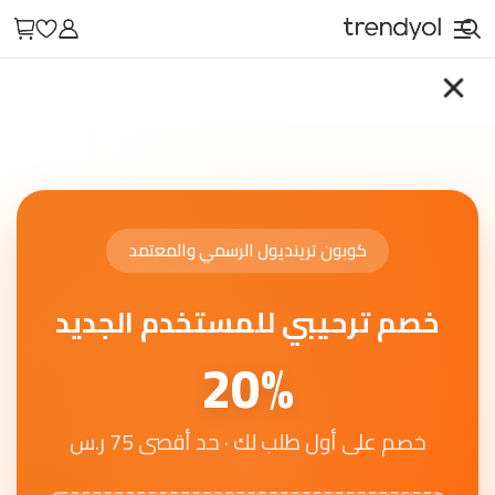
كوبون ترينديول الرسمي والمعتمد
خصم ترحيبي للمستخدم الجديد
20%
خصم على أول طلب لك · حد أقصى 75 ر.س