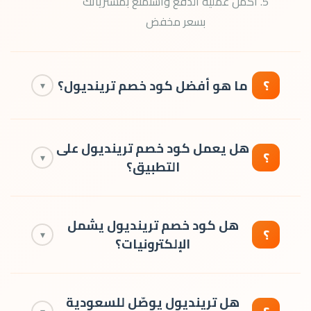
5. أكمل عملية الدفع واستمتع بمشترياتك
بسعر مخفض
؟
ما هو أفضل كود خصم ترينديول؟
▾
أفضل كود خصم ترينديول هو welcome20
هل يعمل كود خصم ترينديول على
الذي يمنحك خصم 20% على أول طلب بحد
؟
▾
التطبيق؟
أدنى 40 ر.س وحد أقصى للخصم 75 ر.س.
نعم، يعمل كود welcome20 على الموقع
هل كود خصم ترينديول يشمل
وتطبيق ترينديول للأندرويد والآيفون.
؟
▾
الإلكترونيات؟
نعم، كود welcome20 يشمل جميع المنتجات
هل ترينديول يوصّل للسعودية
والفئات على ترينديول بما فيها الإلكترونيات