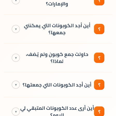
؟
▾
والإمارات؟
والأجهزة.
نعم، ترينديول يوفّر شحن وتوصيل إلى
أين أجد الكوبونات التي يمكنني
السعودية والإمارات وجميع دول الخليج.
؟
▾
جمعها؟
تظهر الكوبونات المتاحة للجمع أسفل البانر في
حاولت جمع كوبون ولم يُضف،
الصفحة الرئيسية، ويمكن الوصول إليها عبر
؟
▾
لماذا؟
تطبيق ترينديول للجوال فقط.
يحق لك جمع 5 كوبونات يومياً كحد أقصى. لا
يمكن جمع أكثر من ذلك العدد في اليوم
؟
أين أجد الكوبونات التي جمعتها؟
▾
الواحد.
يمكنك عرض جميع الكوبونات التي جمعتها من
أين أرى عدد الكوبونات المتبقي لي
صفحة كوبونات الخصم في حسابك
.
؟
▾
اليوم؟