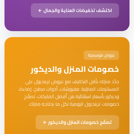
اكتشف تخفيضات العناية والجمال ←
عروض موسمية
خصومات المنزل والديكور
جدّد منزلك بأقل التكاليف مع عروض ترينديول على
المستلزمات المنزلية. مفروشات، أدوات مطبخ، إضاءة،
وديكور بأسعار استثنائية من أفضل الماركات. تصفّح
خصومات ترينديول اليومية لكل ما يحتاجه منزلك.
تصفّح خصومات المنزل والديكور ←