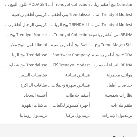
Comstar بيج أطقم رياضية
Trendyol Collection أزرق ملابس رياضية
MODAGEN اللون البيج ملابس رياضية
Trendyol Modest النساء أطقم رياضية
Trendalisse بني أطقم رياضية
كريمي أطقم رياضية
Trendyol Modest بني أطقم رياضية
TRENDHİLL بيج الرياضة والأنشطة الخارجية
كريمي الرجال أطقم رياضية
BEJNA بني أطقم رياضية
Trendyol Collection كاكي ملابس رياضية
Trendyol Modest بيج ملابس رياضية
Trend Alaçatı Stili بيج ملابس رياضية
Swist بيج أطقم رياضية
İkmal اللون البيج ملابس للأنشطة الخارجية
MODA بيج أطقم رياضية
DAXİS Sportwear Company بيج أطقم رياضية
Trendalisse بيج الرياضة والأنشطة الخارجية
BEJNA النساء أطقم رياضية
Trendyol Modest كاكي أطقم رياضية
Trendalisse بيج بنطلونات رياضية
هواتف محمولة
فساتين نسائية
فيتامينات الشعر
حفاضات أطفال
فساتين سهرة وحفلات تخرج
بطاقات الذاكرة
نظارات شمسية
أطقم خلاطات
أغطية السجاد
طقم ملاءات
أجهزة كمبيوتر للألعاب
ماكينات القهوة
ترينديول الإمارات
ترينديول تركيا
ترينديول رومانيا