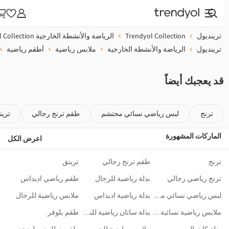
ترينديول
Trendyol Collection
الرياضة والأنشطة الخارجية Trendyol Collection
ترينديول
الرياضة والأنشطة الخارجية
ملابس رياضية
أطقم رياضية
أ
قد يعجبك أيضاً
ترنج
لبس رياضي نسائي محتشم
طقم ترنج رجالي
ترينق
الماركات المشهورة
اعرض الكل
ترنج
طقم ترنج رجالي
ترينق
ترنج رياضي رجالي
بدلة رياضية للرجال
طقم رياضي اديداس
لبس رياضي نسائي محتشم
بدلة رياضية اديداس
ملابس رياضية للرجال
ملابس رياضية نسائية مقاسات كبيرة
بدلة ساتان رياضية للنساء
طقم بلوفر