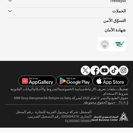
Trendyol
الحملات
التسوّق الآمن
شهادة الأمان
تفضيلات ملفات تعريف الارتباط
سياسة الخصوصية
الشروط والأحكام
البيانات القانونية
شروط الاستخدام
حقوق الطبع والنشر © لعام 2026 لشركة DSM Grup Danışmanlık İletişim ve Satış
Tic.A.Ş. - جميع الحقوق محفوظة.
المشغل: شركة ترينديول العربية للتجارة - رقم السجل
التجاري: 1009094278 رقم التسجيل الضريبي:
312503667300003