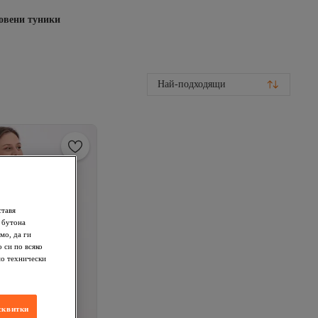
вени туники
Най-подходящи
ставя
 бутона
мо, да ги
 си по всяко
мо технически
сквитки