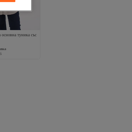
 основна туника със
авка
 за 5+ артикула
авка
6