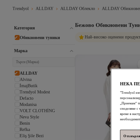
Trendyol
ALLDAY
ALLDAY Облекло
ALLDAY Обикновен
Бежово Обикновени Тун
Категория
Най-високо оценени продук
Обикновени туники
Марка
ALLDAY
Alvina
НЕКА П
İmajButik
Trendyol Modest
"Trendyol из
Defacto
персонализир
„Приемам“ ти
Modanisa
споделяме с 
VOLT CLOTHİNG
време в наст
Neva Style
необходимит
Benin
Refka
Eliş Şile Bezi
Отхвърля