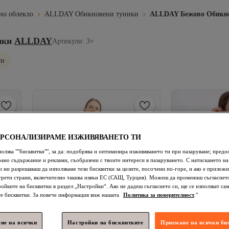
о облекло
ALLDAY Обикновени туники
ALLDAY Бежово Обикно
ики
ALLDAY
Артикули: 3+
ти
ЕРСОНАЛИЗИРАМЕ ИЗЖИВЯВАНЕТО ТИ
ползва ""бисквитки"", за да: подобрява и оптимизира изживяването ти при пазаруване; предо
ано съдържание и реклами, съобразени с твоите интереси в пазаруването. С натискането на
 ни разрешаваш да използваме тези бисквитки за целите, посочени по-горе, и ако е приложи
трети страни, включително такива извън ЕС (САЩ, Турция). Можеш да промениш съгласието
ройките на бисквитки в раздел „Настройки“. Ако не дадеш съгласието си, ще се използват са
е бисквитки. За повече информация виж нашата
Политика за поверителност
."
не на всички
Настройки на бисквитките
Приемане на всички би