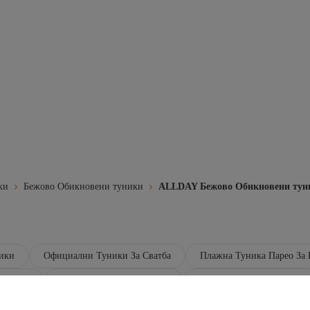
ки
Бежово Обикновени туники
ALLDAY Бежово Обикновени тун
ики
Официални Туники За Сватба
Плажна Туника Парео За
Туники
ALLDAY Бежово Облекло
ALLDAY Розово Туники
ALLDAY Бежово Обикновени Панталони
ALLDAY Бежово Да