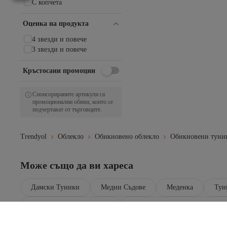
С копчета
Оценка на продукта
4 звезди и повече
3 звезди и повече
Кръстосани промоции
Спонсорираните артикули са
промоционални обяви, които се
подчертават от търговците.
Trendyol
Облекло
Обикновено облекло
Обикновени туни
Може също да ви хареса
Дамски Туники
Медни Съдове
Меденка
Тун
ALLDAY Бежово Туники
ALLDAY Розово Обикновени 
ALLDAY Бежово Ризи
ALLDAY Бежово Дамски Ризи