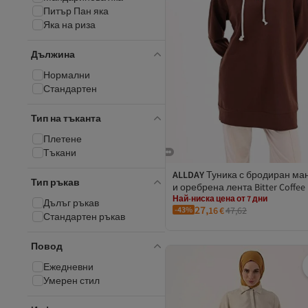
Питър Пан яка
Яка на риза
Дължина
Нормални
Стандартен
Тип на тъканта
Плетене
Тъкани
ALLDAY
Туника с бродиран ма
Тип ръкав
и оребрена лента Bitter Coffee
Най-ниска цена от 7 дни
Безплатна доставка
Дълъг ръкав
27,
-43%
16
€
47,62
2 евро отстъпка за 5+ артикула
Стандартен ръкав
Най-ниска цена от 7 дни
Повод
Ежедневни
Умерен стил