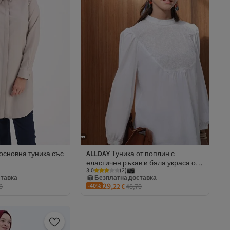
основна туника със
ALLDAY
Туника от поплин с
еластичен ръкав и бяла украса от
ставка
Безплатна доставка
3.0
(
2
)
миди
н
2 евро отстъпка за 5+ артикула
29,
6
-40%
22
€
48,70
а за 5+ артикула
Безплатна доставка
ставка