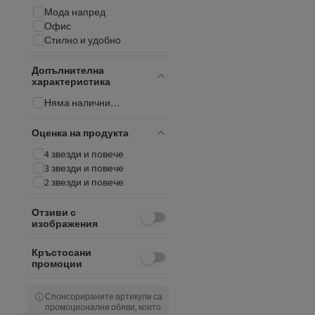
Мода напред
Офис
Стилно и удобно
Допълнителна
характеристика
Няма налични
допълнителни функции
Оценка на продукта
4 звезди и повече
3 звезди и повече
2 звезди и повече
Отзиви с
изображения
Кръстосани
промоции
Спонсорираните артикули са
промоционални обяви, които