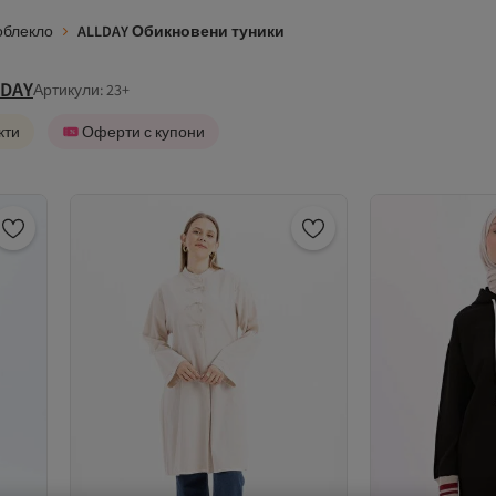
облекло
ALLDAY Обикновени туники
LDAY
Артикули: 23+
кти
Оферти с купони