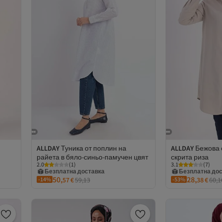
ALLDAY
Туника от поплин на
ALLDAY
Бежова 
райета в бяло-синьо-памучен цвят
скрита риза
Безплатна доставка
Безплатна до
2.0
(
1
)
3.1
(
7
)
Купон за 1 EUR
Оферта с купо
50,
28,
-14%
57
€
59,13
-53%
38
€
60,1
2 евро отстъпка за 5+ артикула
2 евро отстъпк
Безплатна доставка
Безплатна до