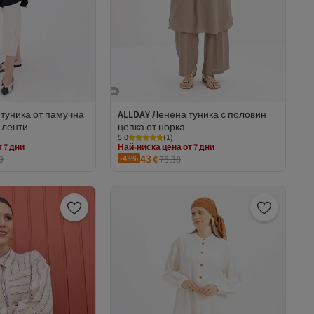
туника от памучна
ALLDAY
Ленена туника с половин
 ленти
цепка от норка
Най-ниска цена от 7 дни
 7 дни
5.0
(
1
)
Безплатна доставка
ставка
43
9
-43%
€
75,38
2 евро отстъпка за 5+ артикула
 7 дни
Най-ниска цена от 7 дни