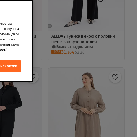
редоставя
то на бутона
ожимо, да ги
уника с бродирани
ALLDAY
Туника в екрю с половин
ето си по
брена лента
шев и завързана талия
ставка
Безплатна доставка
ползват само
а за 5+ артикула
2 евро отстъпка за 5+ артикула
ост
."
31,
ставка
1
-40%
Безплатна доставка
36
€
52,26
бисквитки