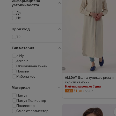
Информация за
устойчивостта
Да
Не
Произход
TR
Тип материя
2 Ply
Aerobin
Обикновена тъкан
Поплин
Рибена кост
ALLDAY
Дълга туника с риза и
скрити камъни
Най-ниска цена от 7 дни
Безплатна доставка
Материал
31,
-43%
70
€
55,62
2 евро отстъпка за 5+ артикула
Най-ниска цена от 7 дни
Памук
Памук Полиестер
Полиестер
Смес от полиестер