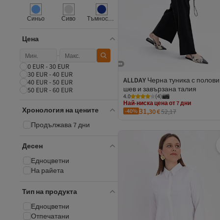
İKLİM LİFE
InStyle
Синьо
Сиво
Тъмносиньо
Invee
Ka Hijab
Цена
KÜÇÜĞÜM BUTİK
Lela
Lemaye
0 EUR - 30 EUR
Levidor
30 EUR - 40 EUR
ALLDAY
Черна туника с полови
40 EUR - 50 EUR
Livaa
шев и завързана талия
50 EUR - 60 EUR
Loreen
Най-ниска цена от 7 дни
4.0
(
4
)
Manuka
Безплатна доставка
Хронология на цените
31,
Melike Tatar
-40%
30
€
52,17
2 евро отстъпка за 5+ артикула
Най-ниска цена от 7 дни
mirach
Продължава 7 дни
Mizalle
MODA
Десен
Neva
Nuss
Едноцветни
Olcay
На райета
Orfeo Negro
Por La Cara
Тип на продукта
Puane
Едноцветни
QAWWA
Отпечатани
QUBERZ