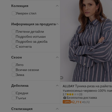
Колекция
Умерен стил
Информация за продукта
Плетени детайли
Подробно изтъкан
Подробно за джоба
С копчета
Сезон
Лято
Всички сезони
Зима
Дебелина
ALLDAY
Туника-риза на райета
тъмносиньо-червено-100% па
Средни
Безплатна доставка
2.7
(
3
)
Тънък
Купон за 1 EUR
42,
-14%
77
€
49,72
2 евро отстъпка за 5+ артикула
Безплатна доставка
Стилизация