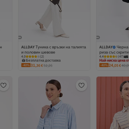
н
ALLDAY
Туника с връзки на талията
ALLDAY
Черна 
и половин шевове
риза със скрити
Безплатна доставка
Най-ниска цена от
4.0
(
2
)
4.4
(
47
)
2 евро отстъпка за 5+ артикула
Безплатна до
31,
24,
-40%
36
€
52,26
-40%
05
€
40,0
Безплатна доставка
Най-ниска цена от