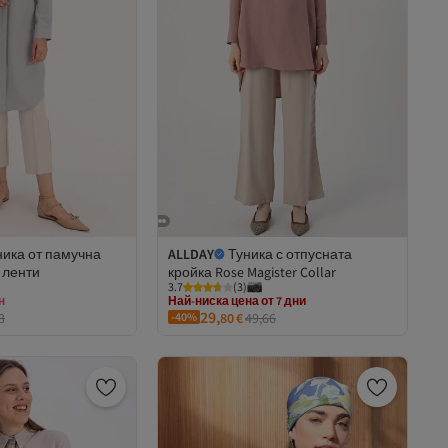
 7 дни
ника от памучна
ALLDAY
Туника с отпусната
ставка
 ленти
кройка Rose Magister Collar
н
Най-ниска цена от 7 дни
3.7
(
3
)
а за 5+ артикула
Безплатна доставка
29,
 7 дни
3
-40%
80
€
49,66
Най-ниска цена от 7 дни