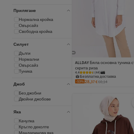
Rabia Şamlı
Прилягане
Ravencia
REMSA
Нормална кройка
Şeker Portakalım
Овърсайз
Sitare
Свободна кройка
SUBU TASARIM
Şule Giyim
Силует
TOFİSA
Дълги
Touche Prive
Нормални
Trendline
ALLDAY
Бяла основна туника с
Овърсайз
TRENDTESETTÜR
скрита риза
Туника
Безплатна доставка
4.4
(
44
)
Оферта с купон
28,
-53%
37
€
60,14
2 евро отстъпка за 5+ артикула
Джоб
Безплатна доставка
Без джобни
Двойни джобове
Яка
Качулка
Кръгло деколте
Мандаринова яка