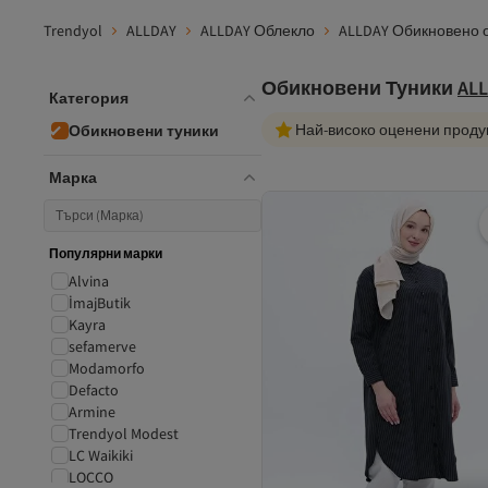
Trendyol
ALLDAY
ALLDAY Облекло
ALLDAY Обикновено 
Обикновени Туники
AL
Категория
Най-високо оценени проду
Обикновени туники
Марка
Популярни марки
Alvina
İmajButik
Kayra
sefamerve
Modamorfo
Defacto
Armine
Trendyol Modest
LC Waikiki
LOCCO