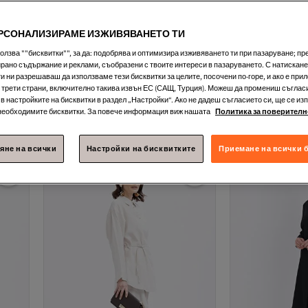
ЕРСОНАЛИЗИРАМЕ ИЗЖИВЯВАНЕТО ТИ
ползва ""бисквитки"", за да: подобрява и оптимизира изживяването ти при пазаруване; п
рано съдържание и реклами, съобразени с твоите интереси в пазаруването. С натискане
 ни разрешаваш да използваме тези бисквитки за целите, посочени по-горе, и ако е прил
 с
ALLDAY
Ленена туника с половин
ALLDAY
Черна т
 трети страни, включително такива извън ЕС (САЩ, Турция). Можеш да промениш съгласи
шев и завързани крачоли
маншети и оре
Безплатна до
в настройките на бисквитки в раздел „Настройки“. Ако не дадеш съгласието си, ще се из
Най-ниска цена от 7 дни
4.0
(
2
)
2 евро отстъпк
необходимите бисквитки. За повече информация виж нашата
Политика за поверителн
Безплатна доставка
15,
-63%
Безплатна до
55
€
41,7
32,
-43%
2 евро отстъпка за 5+ артикула
98
€
57,88
Най-ниска цена от 7 дни
яне на всички
Настройки на бисквитките
Приемане на всички 