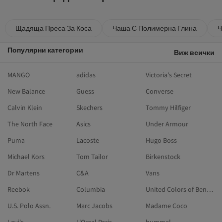
Щадяща Преса За Коса
Чаша С Полимерна Глина
Ч
Популярни категории
Виж всички
MANGO
adidas
Victoria's Secret
New Balance
Guess
Converse
Calvin Klein
Skechers
Tommy Hilfiger
The North Face
Asics
Under Armour
Puma
Lacoste
Hugo Boss
Michael Kors
Tom Tailor
Birkenstock
Dr Martens
C&A
Vans
Reebok
Columbia
United Colors of Benetton
U.S. Polo Assn.
Marc Jacobs
Madame Coco