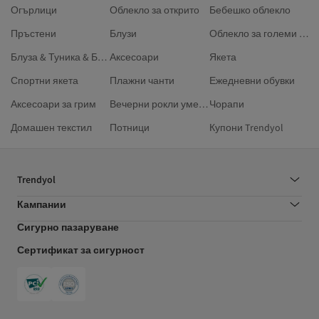
Огърлици
Облекло за открито
Бебешко облекло
Пръстени
Блузи
Облекло за големи размери
Блуза & Туника & Бюстие
Аксесоари
Якета
Спортни якета
Плажни чанти
Ежедневни обувки
Аксесоари за грим
Вечерни рокли умерен стил
Чорапи
Домашен текстил
Потници
Купони Trendyol
Trendyol
Кампании
Сигурно пазаруване
Сертификат за сигурност