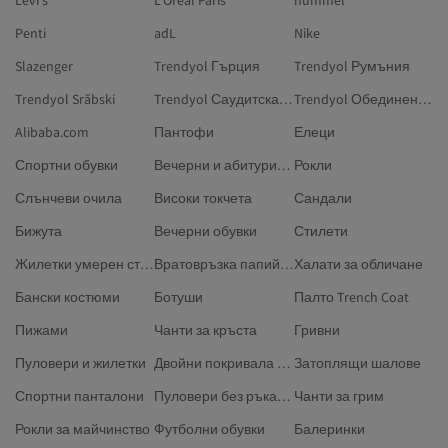
Levi's
L'Oreal Paris
hummel
Penti
adL
Nike
Slazenger
Trendyol Гърция
Trendyol Румъния
Trendyol Srăbski
Trendyol Саудитска Арабия
Trendyol Обединени арабски емирства
Alibaba.com
Пантофи
Елеци
Спортни обувки
Вечерни и абитуриентски рокли
Рокли
Слънчеви очила
Високи токчета
Сандали
Бижута
Вечерни обувки
Стилети
Жилетки умерен стил
Вратовръзка папийонка
Халати за обличане
Бански костюми
Ботуши
Палто Trench Coat
Пижами
Чанти за кръста
Гривни
Пуловери и жилетки
Двойни покривала за завивки
Затоплящи шалове
Спортни панталони
Пуловери без ръкави размер Плюс
Чанти за грим
Рокли за майчинство
Футболни обувки
Балеринки