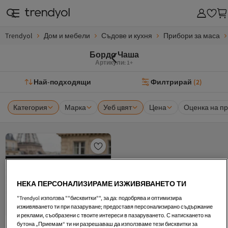
Trendyol
Дом и мебели
Съдове и кухня
Прибори за маса
Бордо Чаша
Артикули: 1+
Най-подходящи
Филтрирай
(
2
)
Категория
Марка
Уеб цвят
Цена
Оценка на пр
НЕКА ПЕРСОНАЛИЗИРАМЕ ИЗЖИВЯВАНЕТО ТИ
"Trendyol използва ""бисквитки"", за да: подобрява и оптимизира
изживяването ти при пазаруване; предоставя персонализирано съдържание
и реклами, съобразени с твоите интереси в пазаруването. С натискането на
бутона „Приемам“ ти ни разрешаваш да използваме тези бисквитки за