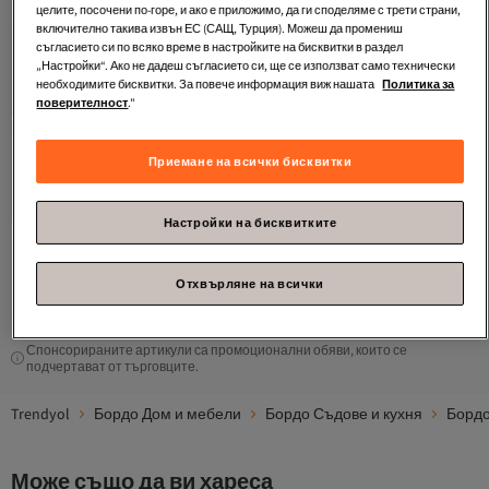
целите, посочени по-горе, и ако е приложимо, да ги споделяме с трети страни,
включително такива извън ЕС (САЩ, Турция). Можеш да промениш
съгласието си по всяко време в настройките на бисквитки в раздел
„Настройки“. Ако не дадеш съгласието си, ще се използват само технически
необходимите бисквитки. За повече информация виж нашата
Политика за
поверителност
."
Trendyol Home
Комплект от 2
Приемане на всички бисквитки
бордо червени порцеланови
4.5
(
23
)
чаши с минималистичен шарен
Безплатна доставка
дизайн 220 мл TPHAW26UP00002
11,
-55%
43
€
25,39
Настройки на бисквитките
1
Отхвърляне на всички
Спонсорираните артикули са промоционални обяви, които се
подчертават от търговците.
Trendyol
Бордо Дом и мебели
Бордо Съдове и кухня
Бордо
Може също да ви хареса