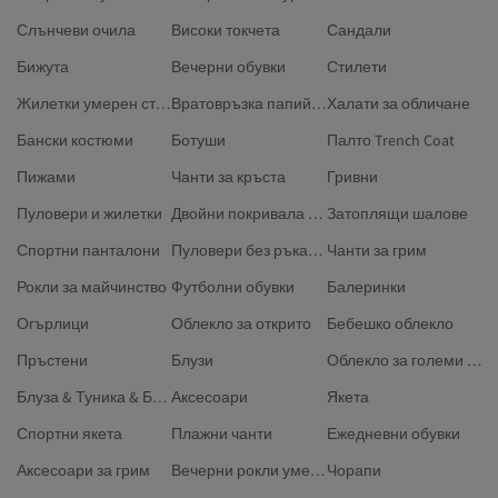
Слънчеви очила
Високи токчета
Сандали
Бижута
Вечерни обувки
Стилети
Жилетки умерен стил
Вратовръзка папийонка
Халати за обличане
Бански костюми
Ботуши
Палто Trench Coat
Пижами
Чанти за кръста
Гривни
Пуловери и жилетки
Двойни покривала за завивки
Затоплящи шалове
Спортни панталони
Пуловери без ръкави размер Плюс
Чанти за грим
Рокли за майчинство
Футболни обувки
Балеринки
Огърлици
Облекло за открито
Бебешко облекло
Пръстени
Блузи
Облекло за големи размери
Блуза & Туника & Бюстие
Аксесоари
Якета
Спортни якета
Плажни чанти
Ежедневни обувки
Аксесоари за грим
Вечерни рокли умерен стил
Чорапи