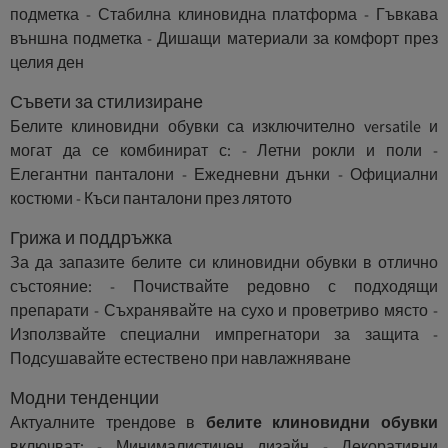
подметка - Стабилна клиновидна платформа - Гъвкава
външна подметка - Дишащи материали за комфорт през
целия ден
Съвети за стилизиране
Белите клиновидни обувки са изключително versatile и
могат да се комбинират с: - Летни рокли и поли -
Елегантни панталони - Ежедневни дънки - Официални
костюми - Къси панталони през лятото
Грижа и поддръжка
За да запазите белите си клиновидни обувки в отлично
състояние: - Почиствайте редовно с подходящи
препарати - Съхранявайте на сухо и проветриво място -
Използвайте специални импрегнатори за защита -
Подсушавайте естествено при навлажняване
Модни тенденции
Актуалните трендове в
белите клиновидни обувки
включват: - Минималистичен дизайн - Декоративни