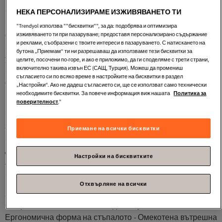
Стилни и универсални дизайни
НЕКА ПЕРСОНАЛИЗИРАМЕ ИЗЖИВЯВАНЕТО ТИ
Белите обувки с клиновидна подметка са задължителен
"Trendyol използва ""бисквитки"", за да: подобрява и оптимизира
елемент в гардероба на всяка модерна жена. Те
изживяването ти при пазаруване; предоставя персонализирано съдържание
и реклами, съобразени с твоите интереси в пазаруването. С натискането на
предлагат елегантна визия, без да правят компромис с
бутона „Приемам“ ти ни разрешаваш да използваме тези бисквитки за
удобството. Изчистените линии и класическият бял цвят
целите, посочени по-горе, и ако е приложимо, да ги споделяме с трети страни,
включително такива извън ЕС (САЩ, Турция). Можеш да промениш
позволяват лесно комбиниране с различни тоалети - от
съгласието си по всяко време в настройките на бисквитки в раздел
ежедневни до по-официални.
„Настройки“. Ако не дадеш съгласието си, ще се използват само технически
необходимите бисквитки. За повече информация виж нашата
Политика за
Материали и качество
поверителност
."
Качеството на материалите е от първостепенно значение
за
клиновидните обувки
. Най-популярните варианти
Приемане на всички бисквитки
включват: - Естествена кожа за максимален комфорт -
Дишащи синтетични материали - Текстилни модели за
Настройки на бисквитките
летния сезон - Комбинирани материали за по-голяма
издръжливост
Отхвърляне на всички
Характеристики за максимален комфорт
Съвременните бели клиновидни обувки се отличават с: -
Ергономична форма на стъпалото - Омекотена вътрешна