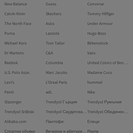
New Balance
Guess
Converse
Calvin Klein
Skechers
Tommy Hilfiger
The North Face
Asics
Under Armour
Puma
Lacoste
Hugo Boss
Michael Kors
Tom Tailor
Birkenstock
Dr Martens
C&A
Vans
Reebok
Columbia
United Colors of Benetton
U.S. Polo Assn.
Marc Jacobs
Madame Coco
Levi's
L'Oreal Paris
hummel
Penti
adL
Nike
Slazenger
Trendyol Гърция
Trendyol Румъния
Trendyol Srăbski
Trendyol Саудитска Арабия
Trendyol Обединени арабски емирства
Alibaba.com
Пантофи
Елеци
Спортни обувки
Вечерни и абитуриентски рокли
Рокли