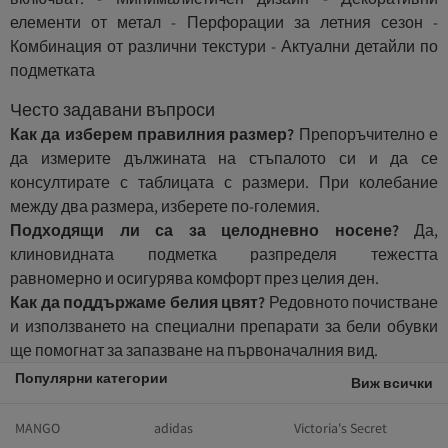
елементи от метал - Перфорации за летния сезон -
Комбинация от различни текстури - Актуални детайли по
подметката
Често задавани въпроси
Как да изберем правилния размер?
Препоръчително е
да измерите дължината на стъпалото си и да се
консултирате с таблицата с размери. При колебание
между два размера, изберете по-големия.
Подходящи ли са за целодневно носене?
Да,
клиновидната подметка разпределя тежестта
равномерно и осигурява комфорт през целия ден.
Как да поддържаме белия цвят?
Редовното почистване
и използването на специални препарати за бели обувки
ще помогнат за запазване на първоначалния вид.
Популярни категории
Виж всички
MANGO
adidas
Victoria's Secret