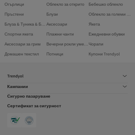
Огърлици
Облекло за открито
Бебешко облекло
Пръстени
Блузи
Облекло за големи размери
Блуза & Туника & Бюстие
Аксесоари
Якета
Спортни якета
Плажни чанти
Ежедневни обувки
Аксесоари за грим
Вечерни рокли умерен стил
Чорапи
Домашен текстил
Потници
Купони Trendyol
Trendyol
Кампании
Сигурно пазаруване
Сертификат за сигурност