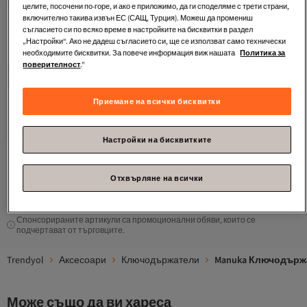
целите, посочени по-горе, и ако е приложимо, да ги споделяме с трети страни,
включително такива извън ЕС (САЩ, Турция). Можеш да промениш
съгласието си по всяко време в настройките на бисквитки в раздел
„Настройки“. Ако не дадеш съгласието си, ще се използват само технически
необходимите бисквитки. За повече информация виж нашата
Политика за
поверителност
."
Manuka
ЧЕРИ БАГ ЧАРМИ
Приемане на всички бисквитки
СТАНДАРТ
4.2
(
49
)
Безплатна доставка
6,
-40%
85
€
11,41
Настройки на бисквитките
1
Отхвърляне на всички
Спонсорираните артикули са промоционални обяви, които се
подчертават от търговците.
Trendyol
Аксесоари
Ключодържатели
Manuka Ключодърж
Може също да ви хареса