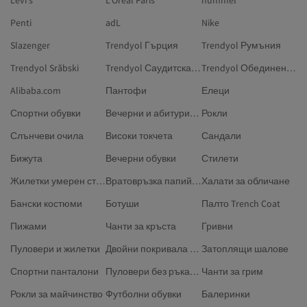
Levi's
L'Oreal Paris
hummel
Penti
adL
Nike
Slazenger
Trendyol Гърция
Trendyol Румъния
Trendyol Srăbski
Trendyol Саудитска Арабия
Trendyol Обединени арабски емирства
Alibaba.com
Пантофи
Елеци
Спортни обувки
Вечерни и абитуриентски рокли
Рокли
Слънчеви очила
Високи токчета
Сандали
Бижута
Вечерни обувки
Стилети
Жилетки умерен стил
Вратовръзка папийонка
Халати за обличане
Бански костюми
Ботуши
Палто Trench Coat
Пижами
Чанти за кръста
Гривни
Пуловери и жилетки
Двойни покривала за завивки
Затоплящи шалове
Спортни панталони
Пуловери без ръкави размер Плюс
Чанти за грим
Рокли за майчинство
Футболни обувки
Балеринки