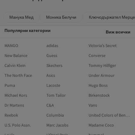
Манука Мед
Моника Белучи
Ключодържател Мерце
Популярни категории
Виж всички
MANGO
adidas
Victoria's Secret
New Balance
Guess
Converse
Calvin Klein
Skechers
Tommy Hilfiger
The North Face
Asics
Under Armour
Puma
Lacoste
Hugo Boss
Michael Kors
Tom Tailor
Birkenstock
Dr Martens
C&A
Vans
Reebok
Columbia
United Colors of Benetton
U.S. Polo Assn.
Marc Jacobs
Madame Coco