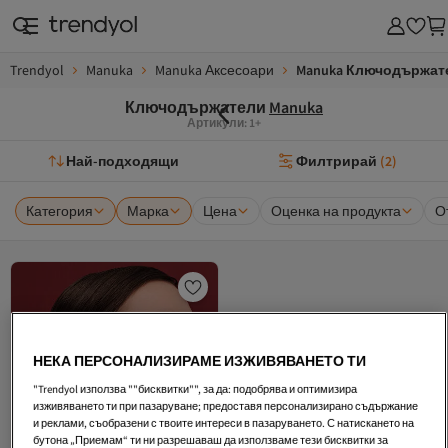
Trendyol
Manuka
Manuka Аксесоари
Manuka Ключодържат
Ключодържатели
Manuka
Артикули: 1+
Най-подходящи
Филтрирай
(
2
)
Категория
Марка
Цена
Оценка на продукта
О
НЕКА ПЕРСОНАЛИЗИРАМЕ ИЗЖИВЯВАНЕТО ТИ
"Trendyol използва ""бисквитки"", за да: подобрява и оптимизира
изживяването ти при пазаруване; предоставя персонализирано съдържание
и реклами, съобразени с твоите интереси в пазаруването. С натискането на
бутона „Приемам“ ти ни разрешаваш да използваме тези бисквитки за