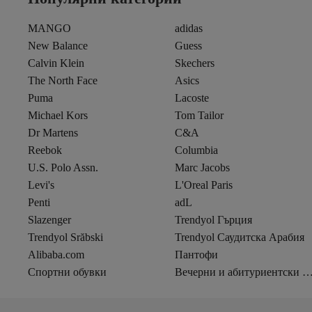
MANGO
adidas
New Balance
Guess
Calvin Klein
Skechers
The North Face
Asics
Puma
Lacoste
Michael Kors
Tom Tailor
Dr Martens
C&A
Reebok
Columbia
U.S. Polo Assn.
Marc Jacobs
Levi's
L'Oreal Paris
Penti
adL
Slazenger
Trendyol Гърция
Trendyol Srăbski
Trendyol Саудитска Арабия
Alibaba.com
Пантофи
Спортни обувки
Вечерни и абитуриентски ро