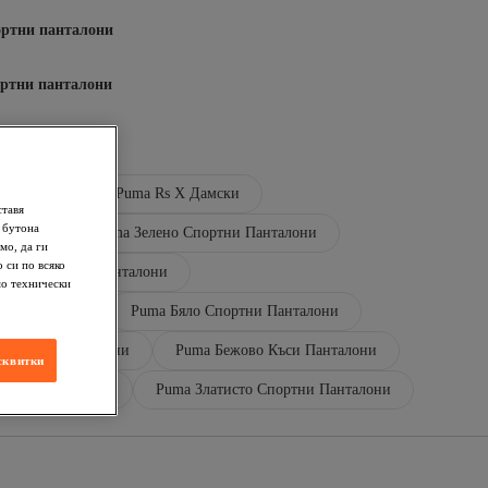
ртни панталони
ртни панталони
Панталони
Puma Rs X Дамски
ставя
 бутона
нталони
Puma Зелено Спортни Панталони
мо, да ги
 си по всяко
етно Спортни Панталони
мо технически
и Панталони
Puma Бяло Спортни Панталони
Спортни Панталони
Puma Бежово Къси Панталони
сквитки
ртни Панталони
Puma Златисто Спортни Панталони