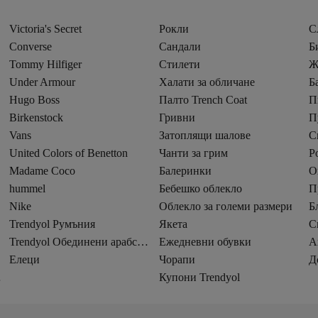
Victoria's Secret
Рокли
С
Converse
Сандали
Б
Tommy Hilfiger
Стилети
Ж
Under Armour
Халати за обличане
Б
Hugo Boss
Палто Trench Coat
П
Birkenstock
Гривни
П
Vans
Затоплящи шалове
С
United Colors of Benetton
Чанти за грим
Р
Madame Coco
Балеринки
О
hummel
Бебешко облекло
П
Nike
Облекло за големи размери
Б
Trendyol Румъния
Якета
С
Trendyol Обединени арабски емирства
Ежедневни обувки
А
Елеци
Чорапи
Д
кли
Купони Trendyol