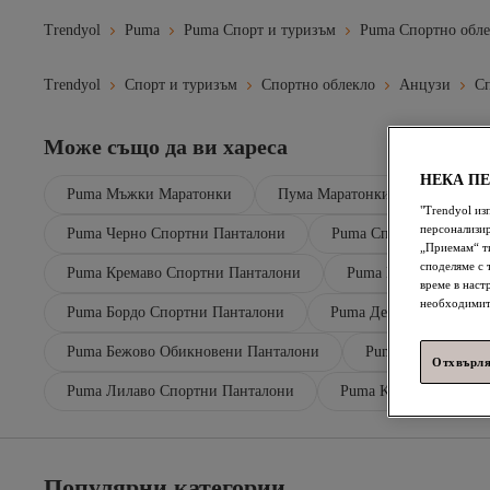
Trendyol
Puma
Puma Спорт и туризъм
Puma Спортно обле
Trendyol
Спорт и туризъм
Спортно облекло
Анцузи
С
Може също да ви хареса
НЕКА П
Puma Мъжки Маратонки
Пума Маратонки
Пума Д
"Trendyol из
персонализир
Puma Черно Спортни Панталони
Puma Спортни Пантало
„Приемам“ ти
споделяме с 
Puma Кремаво Спортни Панталони
Puma Eкрю Спортни 
време в наст
необходимит
Puma Бордо Спортни Панталони
Puma Деца Спортни Па
Puma Бежово Обикновени Панталони
Puma Бежово Пан
Отхвърля
Puma Лилаво Спортни Панталони
Puma Kаки Спортни П
Популярни категории