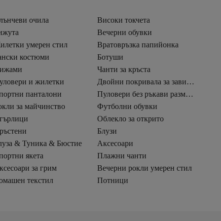
лънчеви очила
Високи токчета
ижута
Вечерни обувки
илетки умерен стил
Вратовръзка папийонка
ански костюми
Ботуши
ижами
Чанти за кръста
уловери и жилетки
Двойни покривала за завивки
портни панталони
Пуловери без ръкави размер Плюс
окли за майчинство
Футболни обувки
гърлици
Облекло за открито
ръстени
Блузи
луза & Туника & Бюстие
Аксесоари
портни якета
Плажни чанти
ксесоари за грим
Вечерни рокли умерен стил
омашен текстил
Потници