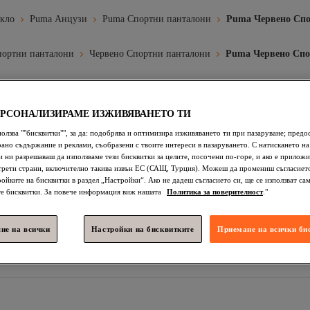
кло
Puma Анцузи
Puma Спортни панталони
Puma Червено Спо
портни панталони
Червено Спортни панталони
Puma Червено Спо
ЕРСОНАЛИЗИРАМЕ ИЗЖИВЯВАНЕТО ТИ
амски Маратонки
Пума Маратонки Дамски
Мъжки Спортни 
ползва ""бисквитки"", за да: подобрява и оптимизира изживяването ти при пазаруване; предо
ано съдържание и реклами, съобразени с твоите интереси в пазаруването. С натискането на
ни
Puma Жени Спортни Панталони
Puma Мъже Спортни Па
 ни разрешаваш да използваме тези бисквитки за целите, посочени по-горе, и ако е приложи
трети страни, включително такива извън ЕС (САЩ, Турция). Можеш да промениш съгласието
Панталони
Puma Бежово Спортни Панталони
Puma Многоцв
ройките на бисквитки в раздел „Настройки“. Ако не дадеш съгласието си, ще се използват са
е бисквитки. За повече информация виж нашата
Политика за поверителност
."
нталони
Puma Сиво Спортни Панталони
Puma Синьо Спортн
талони
Puma Kафяво Спортни Панталони
Puma Тъмносиньо 
не на всички
Настройки на бисквитките
Приемане на всички би
анталони
Puma Розово Спортни Панталони
Puma Жълто Спо