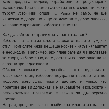
като предлага модели, изработени от рециклирани
материали. Това е важен аспект за много клиенти, които
търсят устойчиви опции. С Puma не само, че ще
изглеждате добре, но и ще се чувствате добре, знаейки,
че правите правилния избор за планетата.
Как да изберете правилната чанта за вас?
Изборът на чанта за кръста зависи от вашите нужди и
стил. Помислете какви вещи ще носите и какъв капацитет
е необходим. Например, ако планирате да я използвате
за спорт, изберете модел с достатъчно пространство за
спортни принадлежности.
Обърнете внимание на дизайна – ако предпочитате
класически стил, изберете неутрални цветове. За по-
модерно излъчване, ярките цветове и уникалните
принтове ще ви допаднат. Не забравяйте и комфорта –
регулируемата презрамка е важна за дългосрочно
носене.
Накрая, преценете как ще комбинирате чантата с вашите