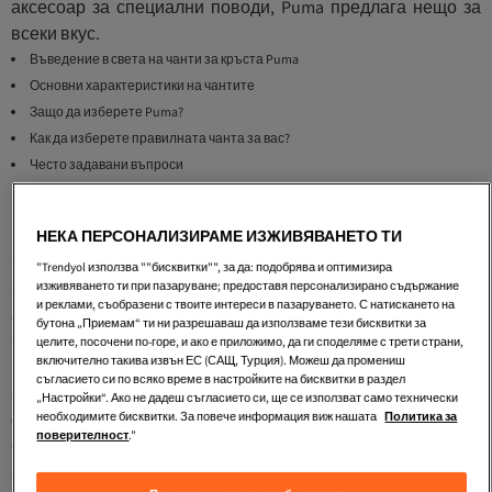
аксесоар за специални поводи, Puma предлага нещо за
всеки вкус.
Въведение в света на чанти за кръста Puma
Основни характеристики на чантите
Защо да изберете Puma?
Как да изберете правилната чанта за вас?
Често задавани въпроси
Чанти за кръста Puma Жени
Чантите за кръста Puma Жени не са просто аксесоари, а
НЕКА ПЕРСОНАЛИЗИРАМЕ ИЗЖИВЯВАНЕТО ТИ
важна част от стила на всяка жена. Те предлагат удобство
"Trendyol използва ""бисквитки"", за да: подобрява и оптимизира
и свобода на движението, което ги прави идеални за
изживяването ти при пазаруване; предоставя персонализирано съдържание
и реклами, съобразени с твоите интереси в пазаруването. С натискането на
активен начин на живот. С правилната чанта можете да
бутона „Приемам“ ти ни разрешаваш да използваме тези бисквитки за
носите всичките си важни принадлежности, без да се
целите, посочени по-горе, и ако е приложимо, да ги споделяме с трети страни,
включително такива извън ЕС (САЩ, Турция). Можеш да промениш
притеснявате, че ще ви пречат. Чантите на Puma са
съгласието си по всяко време в настройките на бисквитки в раздел
изработени от висококачествени материали, които
„Настройки“. Ако не дадеш съгласието си, ще се използват само технически
осигуряват дълготрайност и устойчивост.
необходимите бисквитки. За повече информация виж нашата
Политика за
поверителност
."
Съществуват различни модели чанти за кръста,
включително компактни и големи варианти, които