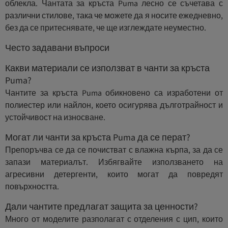
облекла. Чантата за кръста Puma лесно се съчетава с
различни стилове, така че можете да я носите ежедневно,
без да се притеснявате, че ще изглеждате неуместно.
Често задавани въпроси
Какви материали се използват в чанти за кръста
Puma?
Чантите за кръста Puma обикновено са изработени от
полиестер или найлон, което осигурява дълготрайност и
устойчивост на износване.
Могат ли чанти за кръста Puma да се перат?
Препоръчва се да се почистват с влажна кърпа, за да се
запази материалът. Избягвайте използването на
агресивни детергенти, които могат да повредят
повърхността.
Дали чантите предлагат защита за ценности?
Много от моделите разполагат с отделения с цип, които