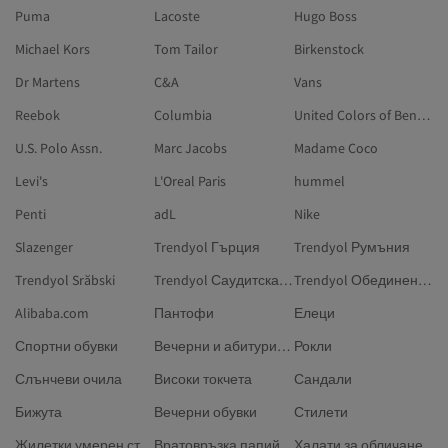
Puma
Lacoste
Hugo Boss
Michael Kors
Tom Tailor
Birkenstock
Dr Martens
C&A
Vans
Reebok
Columbia
United Colors of Benetton
U.S. Polo Assn.
Marc Jacobs
Madame Coco
Levi's
L'Oreal Paris
hummel
Penti
adL
Nike
Slazenger
Trendyol Гърция
Trendyol Румъния
Trendyol Srăbski
Trendyol Саудитска Арабия
Trendyol Обединени арабски емирства
Alibaba.com
Пантофи
Елеци
Спортни обувки
Вечерни и абитуриентски рокли
Рокли
Слънчеви очила
Високи токчета
Сандали
Бижута
Вечерни обувки
Стилети
Жилетки умерен стил
Вратовръзка папийонка
Халати за обличане