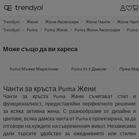
Trendyol
Жени
Жени Аксесоари
Жени Чанти
Жени Чант
Trendyol
Puma
Puma Жени
Puma Жени Аксесоари
Puma 
Може също да ви хареса
Puma Мъжки Маратонки
Puma Rs X Дамски
Пума Мар
Чанти за кръста Puma Жени
Чанти за кръста Puma Жени съчетават стил и
функционалност, предоставяйки перфектното решение
за всяка активна жена. С разнообразие от дизайни и
цветове, всяка дамска чанта от Puma е проектирана, за да
отговори на нуждите на съвременния живот. Независимо
дали търсите удобство за ежедневието или стилен