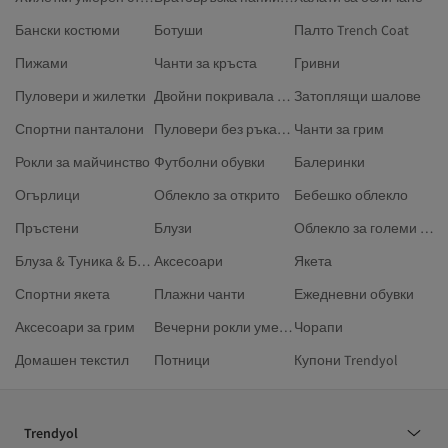
Бански костюми
Ботуши
Палто Trench Coat
Пижами
Чанти за кръста
Гривни
Пуловери и жилетки
Двойни покривала за завивки
Затоплящи шалове
Спортни панталони
Пуловери без ръкави размер Плюс
Чанти за грим
Рокли за майчинство
Футболни обувки
Балеринки
Огърлици
Облекло за открито
Бебешко облекло
Пръстени
Блузи
Облекло за големи размери
Блуза & Туника & Бюстие
Аксесоари
Якета
Спортни якета
Плажни чанти
Ежедневни обувки
Аксесоари за грим
Вечерни рокли умерен стил
Чорапи
Домашен текстил
Потници
Купони Trendyol
Trendyol