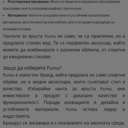
Регулируема презрамка
: Много от моделите предлагат регулируеми
презрамки, което осигурява комфорт при носене.
Материали
: Чантите са изработени от устойчиви на износване
материали, като полиестер или найлон, което ги прави подходящи за
всякакви условия.
Чантите за кръста Puma не само, че са практични, но и
предлагат стилен вид. Те са перфектен аксесоар, който
можете да комбинирате с различни облекла, от спортни
до ежедневни стилове.
Защо да изберете Puma?
Puma е известен бранд, който предлага не само спортни
обувки, но и модни аксесоари, които съчетават стил и
качество. Избирайки чанта за кръста Puma, вие
инвестирате в продукт с доказано качество и
функционалност. Поради иновациите в дизайна и
устойчивите материали, Puma остава лидер в
индустрията.
Брандът се ангажира и с опазването на околната среда,