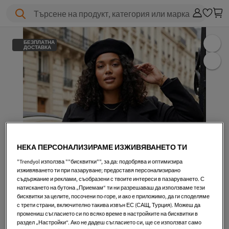
Търсене на продукт, категория или марка
БЕЗПЛАТНА
ДОСТАВКА
НЕКА ПЕРСОНАЛИЗИРАМЕ ИЗЖИВЯВАНЕТО ТИ
"Trendyol използва ""бисквитки"", за да: подобрява и оптимизира
изживяването ти при пазаруване; предоставя персонализирано
съдържание и реклами, съобразени с твоите интереси в пазаруването. С
натискането на бутона „Приемам“ ти ни разрешаваш да използваме тези
бисквитки за целите, посочени по-горе, и ако е приложимо, да ги споделяме
с трети страни, включително такива извън ЕС (САЩ, Турция). Можеш да
промениш съгласието си по всяко време в настройките на бисквитки в
раздел „Настройки“. Ако не дадеш съгласието си, ще се използват само