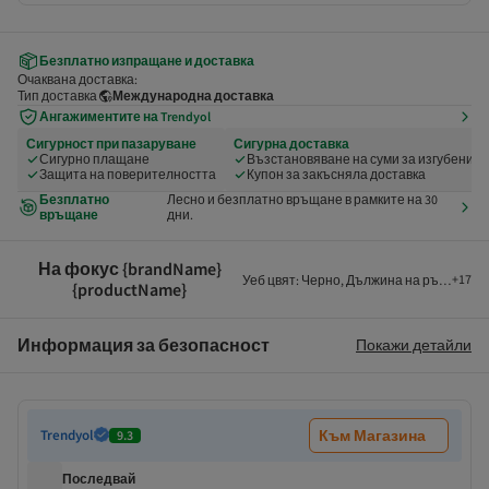
Безплатно изпращане и доставка
Очаквана доставка:
Тип доставка
Международна доставка
Ангажиментите на Trendyol
Сигурност при пазаруване
Сигурна доставка
Сигурно плащане
Възстановяване на суми за изгубени и
Защита на поверителността
Купон за закъсняла доставка
Безплатно
Лесно и безплатно връщане в рамките на 30
връщане
дни.
На фокус {brandName}
+
17
Уеб цвят
:
Черно
,
Дължина на ръкава
:
Дъ
{productName}
Информация за безопасност
Покажи детайли
Trendyol
Към Магазина
9.3
Последвай