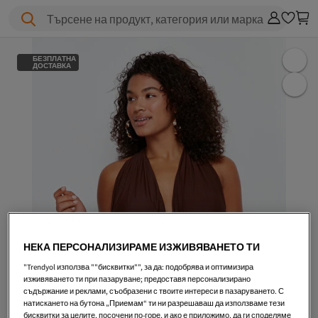
Търсене на продукт, категория или марка
БЕЗПЛАТНА
ДОСТАВКА
НЕКА ПЕРСОНАЛИЗИРАМЕ ИЗЖИВЯВАНЕТО ТИ
"Trendyol използва ""бисквитки"", за да: подобрява и оптимизира
изживяването ти при пазаруване; предоставя персонализирано
съдържание и реклами, съобразени с твоите интереси в пазаруването. С
натискането на бутона „Приемам“ ти ни разрешаваш да използваме тези
бисквитки за целите, посочени по-горе, и ако е приложимо, да ги споделяме