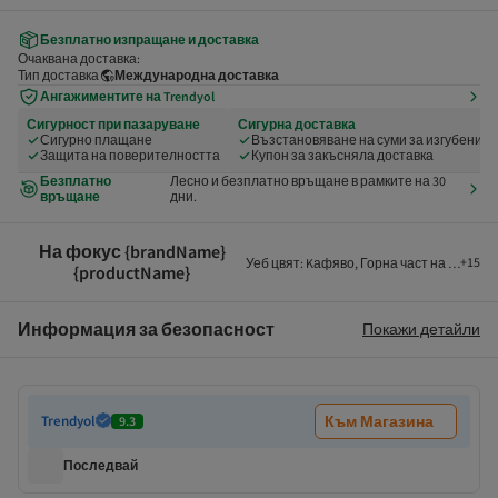
Безплатно изпращане и доставка
Очаквана доставка:
Тип доставка
Международна доставка
Ангажиментите на Trendyol
Сигурност при пазаруване
Сигурна доставка
Сигурно плащане
Възстановяване на суми за изгубени и
Защита на поверителността
Купон за закъсняла доставка
Безплатно
Лесно и безплатно връщане в рамките на 30
връщане
дни.
На фокус {brandName}
+
15
Уеб цвят
:
Kафяво
,
Горна част на тялото
:
{productName}
Информация за безопасност
Покажи детайли
Trendyol
Към Магазина
9.3
Последвай