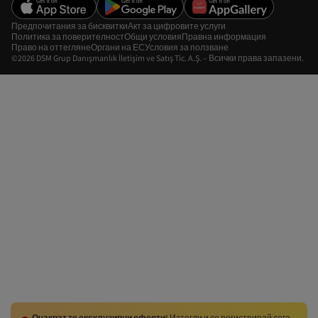
Предпочитания за бисквитки
Акт за цифровите услуги
Политика за поверителност
Общи условия
Правна информация
Право на оттегляне
Органи на ЕС
Условия за ползване
©2026 DSM Grup Danışmanlık İletişim ve Satış Tic. A.Ş. – Всички права запазени.
Очакват те ексклузивни оферти!
Изтегли и се регистрирай сега,