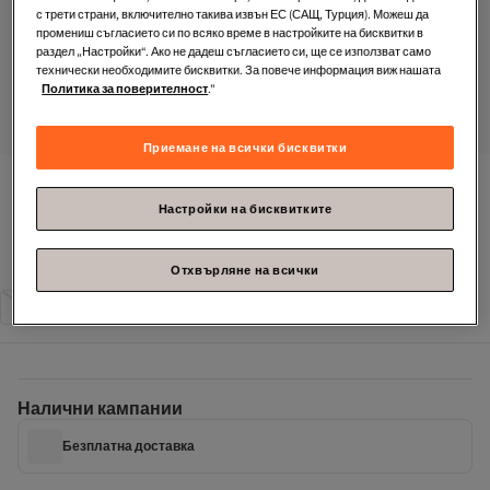
с трети страни, включително такива извън ЕС (САЩ, Турция). Можеш да
промениш съгласието си по всяко време в настройките на бисквитки в
раздел „Настройки“. Ако не дадеш съгласието си, ще се използват само
технически необходимите бисквитки. За повече информация виж нашата
Политика за поверителност
."
Приемане на всички бисквитки
Trendyol Curve
Кафяв бански костюм с дълбоко V-
образно деколте на гърба, кръстосана талия, детайли с 
Настройки на бисквитките
връзки, голям размер TBBSS23AM00000
Отхвърляне на всички
Размер
:
48
Насоки за размери
42
44
46
48
50
52
54
Налични кампании
Безплатна доставка