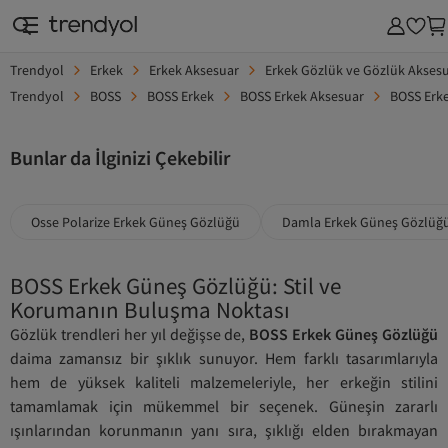
Trendyol
Erkek
Erkek Aksesuar
Erkek Gözlük ve Gözlük Aksesu
Trendyol
BOSS
BOSS Erkek
BOSS Erkek Aksesuar
BOSS Erke
Bunlar da İlginizi Çekebilir
Osse Polarize Erkek Güneş Gözlüğü
Damla Erkek Güneş Gözlüğ
BOSS Erkek Güneş Gözlüğü: Stil ve
Korumanın Buluşma Noktası
Gözlük trendleri her yıl değişse de,
BOSS Erkek Güneş Gözlüğü
daima zamansız bir şıklık sunuyor. Hem farklı tasarımlarıyla
hem de yüksek kaliteli malzemeleriyle, her erkeğin stilini
tamamlamak için mükemmel bir seçenek. Güneşin zararlı
ışınlarından korunmanın yanı sıra, şıklığı elden bırakmayan