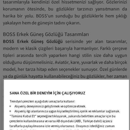
tasarımlarıyla kendinizi özel hissetmenizi sağlıyor. Gözlerinizi
korumanın ötesinde, bu gözlükler tarzınızı yansıtmanın da
harika bir yolu. BOSS'un sunduğu bu gözlüklerle hem şıklığı
yakalayın hem de güneşin tadını çıkarın.
BOSS Erkek Güneş Gözlüğü Tasarımları
BOSS Erkek Güneş Gözlüğü
serisinde yer alan tasarımlar,
modern ve klasik çizgileri başarıyla harmanlıyor. Farklı çerçeve
tipleri arasında tercih yaparken hangi stilin size daha uygun
olduğunu düşünmelisiniz. Aviatör, kare, yuvarlak ve daha birçok
model, her tarza hitap eden seçenekler sunuyor. Özel günlerde
ya da günlük hayatta kullanabileceğiniz bu gözlükler, her zaman
kusursuz bir yanınız olur.
Çeşitli renk seçenekleriyle de göz alıyor. Siyah, kahverengi, mavi
SANA ÖZEL BİR DENEYİM İÇİN ÇALIŞIYORUZ
ve daha birçok ton, hem erkeklerin hem de kadınların stilini
Trendyol çerezleri aşağıdaki amaçlarla kullanır:
zenginleştiriyor. Tasarımın zarafeti, gözlüklerin sadece bir
Alışveriş deneyiminizi geliştirmek ve optimize etmek.
aksesuar olmasının ötesinde bir moda ifadesi haline gelmesini
Alışveriş ilgi alanlarınıza uygun kişiselleştirilmiş içerik ve reklamlar sağlamak.
"Tümünü Kabul Et" seçeneğine tıklayarak, yukarıda belirtilen amaçlar için bu
sağlıyor.
çerezlerin kullanılmasına ve varsa AB dışındaki (ABD, Türkiye dahil) üçüncü
taraflarla paylaşılmasına izin vermiş olursunuz. Onayınızı istediğiniz zaman
Kaliteli Malzeme ve Dayanıklılık