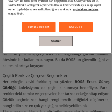
"Ayarlar" altındaki çerez ayarlarından değiştirebilirsiniz. Onay vermezseniz,
BOSS Erkek Güneş Gözlüğü
, sadece estetik değil, aynı zamanda
sadece teknik olarak gerekli çerezler kullanılır. Çerezler vasıtasıyla hangi kişisel
verileri topladığımız ve nasıl kullandığımız hakkında
aydınlatma metnine
kalite açısından da öne çıkıyor. Bu gözlükler, UV koruma
ulaşabilirsin.
sağlayan camlar kullanılarak tasarlanmıştır. Bu sayede gözler,
güneşin zararlı ışınlarından etkili bir şekilde korunarak uzun
Tümünü Reddet
KABUL ET
süreli kullanımlarda bile rahatlık sunuyor. Dayanıklı çerçeveleri
sayesinde yıllarca süren bir kullanım imkanı tanıyor.
Ayarlar
Gözlüklerin hafif olması, onları gün boyu takmanın rahatlığını
da beraberinde getiriyor. Ayrıca, çizilmeye karşı dayanıklı olan
camların yanı sıra, çerçevelerin de sağlamlığı gözlük olmanın
ötesinde bir kullanım sunuyor. Bu da BOSS'un güvenilirliğini ve
kalitesini ortaya koyuyor.
Çeşitli Renk ve Çerçeve Seçenekleri
Her erkeğin zevki farklıdır; bu yüzden
BOSS Erkek Güneş
Gözlüğü
koleksiyonu da çeşitlilik sunmayı hedefliyor. Farklı
renklerdeki camlar ve çerçeveler, her tarzda erkeğe hitap ediyor.
Gözlük seçiminizde hangi rengi tercih ettiğinizi düşünerek,
hangi stilin size en çok yakıştığını belirleyebilirsiniz.
Siyah çerçeve, klasik bir görünüm arayanlar için mükemmel.