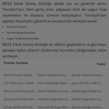
BOSS Erkek Güneş Gözlüğü almak için en güvenilir adres
Trendyol'dur. Hem geniş ürün yelpazesi hem de uygun fiyat
seçenekleri ile alışveriş sürecini kolaylaştırır. Trendyol'dan
yapılan alışverişler, güvenli ve sorunsuz bir deneyim sunar.
Geniş ürün gamı
Güvenli alışveriş imkanı
Uygun fiyatlı kampanyalar
BOSS Erkek Güneş Gözlüğü ile stilinizi güçlendirin ve gün boyu
güneşin tadını çıkarın! Gözlerinizi korurken şıklığınızdan ödün
vermeyin.
Popüler Sayfalar
Tümü
Osse Polarize Erkek Güneş Gözlüğü
Damla Erkek Güneş Gözlüğü
Kemik Erkek Güneş Gözlüğü
U.S. Polo Assn. Erkek Güneş Gözlüğü
Polo Exchange Erkek Gözlük
Aqua Di Polo 1987 Gözlük
Mavi Camlı Güneş Gözlüğü Erkek
Erkek Polarize Güneş Gözlüğü
Dikdörtgen Erkek Güneş Gözlüğü
Çerçevesiz Erkek Güneş Gözlüğü
Polarize Hugo Boss Güneş Gözlüğü
UV400 Hugo Boss Güneş Gözlüğü
Çerçeveli Brooks Güneş Gözlüğü
Geometrik Hugo Boss Güneş Gözlüğü
Baskılı Giorgio Armani Güneş Gözlüğü