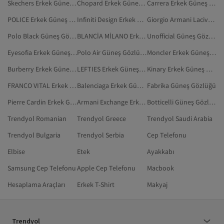
Skechers Erkek Güneş Gözlüğü
Chopard Erkek Güneş Gözlüğü
Carrera Erkek Güneş Gözlüğü
POLICE Erkek Güneş Gözlüğü
Infiniti Design Erkek Güneş Gözlüğü
Giorgio Armani Lacivert Güneş Gözlüğü
Polo Black Güneş Gözlüğü
BLANCİA MİLANO Erkek Güneş Gözlüğü
Unofficial Güneş Gözlüğü
Eyesofia Erkek Güneş Gözlüğü
Polo Air Güneş Gözlüğü
Moncler Erkek Güneş Gözlüğü
Burberry Erkek Güneş Gözlüğü
LEFTIES Erkek Güneş Gözlüğü
Kinary Erkek Güneş Gözlüğü
FRANCO VITAL Erkek Güneş Gözlüğü
Balenciaga Erkek Güneş Gözlüğü
Fabrika Güneş Gözlüğü
Pierre Cardin Erkek Güneş Gözlüğü
Armani Exchange Erkek Güneş Gözlüğü
Botticelli Güneş Gözlüğü
Trendyol Romanian
Trendyol Greece
Trendyol Saudi Arabia
Trendyol Bulgaria
Trendyol Serbia
Cep Telefonu
Elbise
Etek
Ayakkabı
Samsung Cep Telefonu
Apple Cep Telefonu
Macbook
Hesaplama Araçları
Erkek T-Shirt
Makyaj
Trendyol