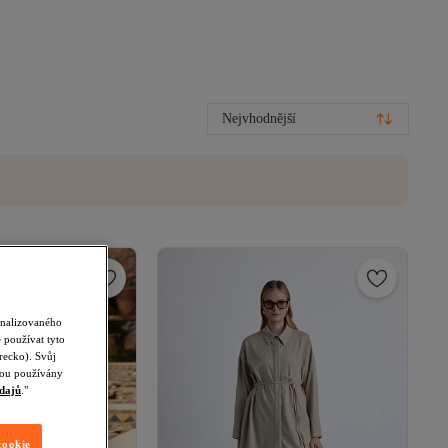
Nejvhodnější
onalizovaného
 používat tyto
recko). Svůj
udou používány
dajů
."
cookie