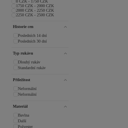
0 CZK - 1750 CZK
1750 CZK - 2000 CZK
2000 CZK - 2250 CZK
2250 CZK - 2500 CZK
Historie cen
Posledních 14 dní
Posledních 30 dní
Typ rukávu
Dlouhý rukáv
Standardní rukáv
Příležitost
Neformální
Neformální
Materiál
Bavlna
Další
Polyester