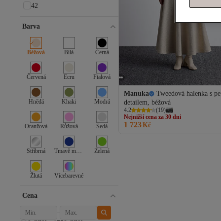
42
Barva
Béžová
Bílá
Černá
Červená
Ecru
Fialová
Manuka
Tweedová halenka s p
Nejnižší cena za 30 dní
Hnědá
Khaki
Modrá
detailem, béžová
Doprava zdarma
4.2
(
19
)
Nejnižší cena za 30 dní
1 723
Kč
Oranžová
Růžová
Šedá
Stříbrná
Tmavě modrá
Zelená
Žlutá
Vícebarevné
Cena