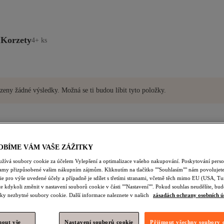
 Korzety
4+ ks
zeny žádné výsledky. Možná se ti budou líbit tyto položky.
OBÍME VÁM VAŠE ZÁŽITKY
užívá soubory cookie za účelem Vylepšení a optimalizace vašeho nakupování. Poskytování pers
lamy přizpůsobené vašim nákupním zájmům. Kliknutím na tlačítko ""Souhlasím"" nám povolujete
e pro výše uvedené účely a případně je sdílet s třetími stranami, včetně těch mimo EU (USA, Tu
e kdykoli změnit v nastavení souborů cookie v části ""Nastavení"". Pokud souhlas neudělíte, b
ky nezbytné soubory cookie. Další informace naleznete v našich
zásadách ochrany osobních ú
nout vše
Nastavení souborů cookie
Přijmout všechny soubory 