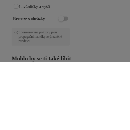
4 hvězdičky a vyšší
Recenze s obrázky
Sponzorované položky jsou
propagační nabídky zvýrazněné
prodejci.
Mohlo by se ti také líbit
Dlouhe Vecerni Saty
Pletene Saty
Maxi Saty
Ta
ALLDAY Růžová Halenky, Tuniky A Korzety
ALLDAY Černá
ALLDAY Muži Halenky, Tuniky A Korzety
ALLDAY Černá D
ALLDAY Růžová Tuniky
ALLDAY Bílá Volné Topy
ALLDAY Fialová Oblečení
ALLDAY Zelená Oblečení