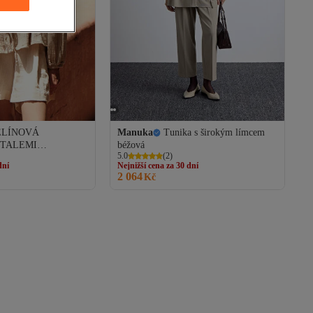
ELÍNOVÁ
Manuka
Tunika s širokým límcem
dní
Nejnižší cena za 30 dní
ETALEMI
béžová
Doprava zdarma
5.0
(
2
)
ARVA PÍSKOVÁ
dní
Nejnižší cena za 30 dní
2 064
Kč