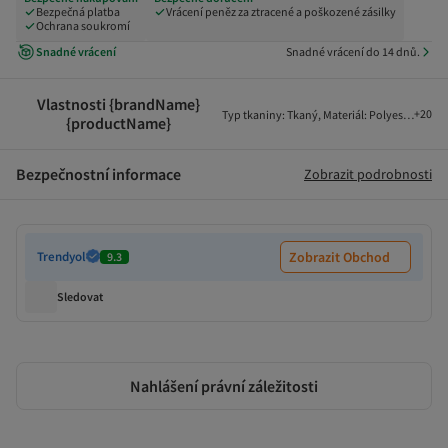
Bezpečná platba
Vrácení peněz za ztracené a poškozené zásilky
Ochrana soukromí
Snadné vrácení
Snadné vrácení do 14 dnů.
Vlastnosti {brandName}
+
20
Typ tkaniny
:
Tkaný
,
Materiál
:
Polyester
,
Typ 
{productName}
Bezpečnostní informace
Zobrazit podrobnosti
Trendyol
Zobrazit Obchod
9.3
Sledovat
Nahlášení právní záležitosti