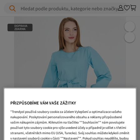
Hledat podle produktu, kategorie nebo značky
DOPRAVA
ZDARMA
PŘIZPŮSOBÍME VÁM VAŠE ZÁŽITKY
"Trendyol používá soubory cookie za účelem Vylepšení a optimalizace vašeho
nakupování. Poskytování personalizovaného obsahu a reklamy přizpůsobené
vašim nákupním zájmům. Kliknutím na tlačítko ""Souhlasím"" nám povolujete
používat tyto soubory cookie pro výše uvedené účely a případně je sdílet s třetími
stranami, včetně těch mimo EU (USA, Turecko). Svůj souhlas můžete kdykoli změnit
v nastavení souborů cookie v části ""Nastavení"". Pokud souhlas neudělíte, budou