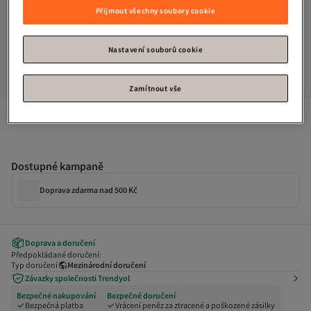
Přijmout všechny soubory cookie
Nastavení souborů cookie
Zamítnout vše
B T Shoes
Limetkové pantofle na platformě Sitema
Dostupné kampaně
Doprava zdarma nad 500 Kč
Doprava a doručení
Předpokládané doručení:
Typ doručení
Mezinárodní doručení
Závazky společnosti Trendyol
Bezpečné nakupování
Bezpečné doručení
Bezpečná platba
Vrácení peněz za ztracené a poškozené zásilky