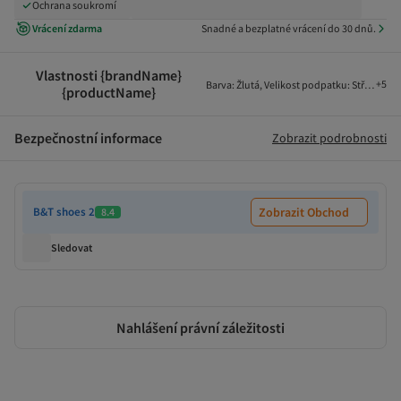
Ochrana soukromí
Vrácení zdarma
Snadné a bezplatné vrácení do 30 dnů.
Vlastnosti {brandName}
+
5
Barva
:
Žlutá
,
Velikost podpatku
:
Střední po
{productName}
Bezpečnostní informace
Zobrazit podrobnosti
B&T shoes 2
Zobrazit Obchod
8.4
Sledovat
Nahlášení právní záležitosti