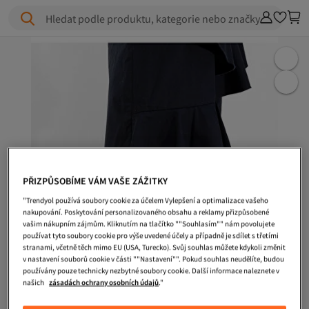
Hledat podle produktu, kategorie nebo značky
PŘIZPŮSOBÍME VÁM VAŠE ZÁŽITKY
"Trendyol používá soubory cookie za účelem Vylepšení a optimalizace vašeho
nakupování. Poskytování personalizovaného obsahu a reklamy přizpůsobené
vašim nákupním zájmům. Kliknutím na tlačítko ""Souhlasím"" nám povolujete
používat tyto soubory cookie pro výše uvedené účely a případně je sdílet s třetími
stranami, včetně těch mimo EU (USA, Turecko). Svůj souhlas můžete kdykoli změnit
v nastavení souborů cookie v části ""Nastavení"". Pokud souhlas neudělíte, budou
používány pouze technicky nezbytné soubory cookie. Další informace naleznete v
našich
zásadách ochrany osobních údajů
."