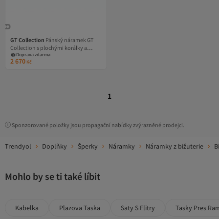
GT Collection
Pánský náramek GT
Collection s plochými korálky a
Doprava zdarma
bílými energetickými kameny howlit,
2 670
Kč
univerzální velikost a nastavitelná
šňůrka
1
Sponzorované položky jsou propagační nabídky zvýrazněné prodejci.
Trendyol
Doplňky
Šperky
Náramky
Náramky z bižuterie
B
Mohlo by se ti také líbit
Kabelka
Plazova Taska
Saty S Flitry
Tasky Pres Ra