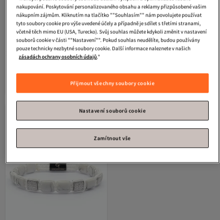
nakupování. Poskytování personalizovaného obsahu a reklamy přizpůsobené vašim
nákupním zájmům. Kliknutím na tlačítko ""Souhlasím"" nám povolujete používat
tyto soubory cookie pro výše uvedené účely a případně je sdílet s třetími stranami,
včetně těch mimo EU (USA, Turecko). Svůj souhlas můžete kdykoli změnit v nastavení
souborů cookie v části ""Nastavení"". Pokud souhlas neudělíte, budou používány
pouze technicky nezbytné soubory cookie. Další informace naleznete v našich
zásadách ochrany osobních údajů
."
GT Collection
Pánský náramek GT
GT Collection
GT Collection, Pánský
Collection s jedním korálkem, BÍLÝ
náramek s leopardím vzorem a
Doprava zdarma
Doprava zdarma
HOWLITE, energetické kameny,
BÍLÝMI energetickými kameny
Přijmout všechny soubory cookie
1 213
1 456
Kč
Kč
univerzální velikost a nastavitelná
HOWLITE, univerzální velikost a
šňůrka
nastavitelný
Nastavení souborů cookie
Zamítnout vše