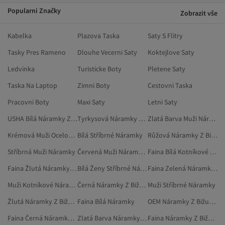
Popularni Značky
Zobrazit vše
Kabelka
Plazova Taska
Saty S Flitry
Tasky Pres Rameno
Dlouhe Vecerni Saty
Koktejlove Saty
Ledvinka
Turisticke Boty
Pletene Saty
Taska Na Laptop
Zimni Boty
Cestovni Taska
Pracovni Boty
Maxi Saty
Letni Saty
USHA Bílá Náramky Z Bižuterie
Tyrkysová Náramky Z Bižuterie
Zlatá Barva Muži Náramky Z Bižuterie
Krémová Muži Ocelové Náramky
Bílá Stříbrné Náramky
Růžová Náramky Z Bižuterie
Stříbrná Muži Náramky
Červená Muži Náramky Z Bižuterie
Faina Bílá Kotníkové Náramky Z Bižuterie
Faina Žlutá Náramky Z Bižuterie
Bílá Ženy Stříbrné Náramky
Faina Zelená Náramky Z Bižuterie
Muži Kotníkové Náramky Z Bižuterie
Černá Náramky Z Bižuterie
Muži Stříbrné Náramky
Žlutá Náramky Z Bižuterie
Faina Bílá Náramky
OEM Náramky Z Bižuterie
Faina Černá Náramky Z Bižuterie
Zlatá Barva Náramky Z Bižuterie
Faina Náramky Z Bižuterie