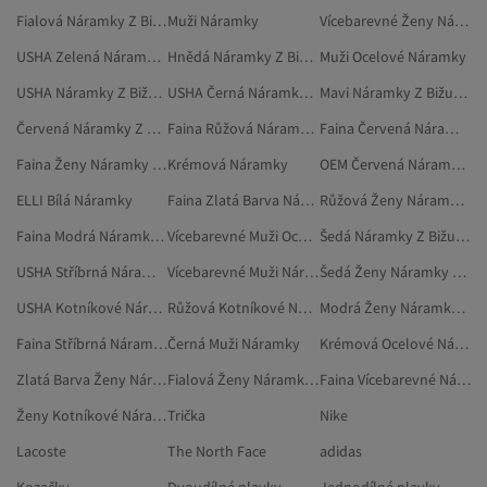
Fialová Náramky Z Bižuterie
Muži Náramky
Vícebarevné Ženy Náramky Z Bižuterie
USHA Zelená Náramky Z Bižuterie
Hnědá Náramky Z Bižuterie
Muži Ocelové Náramky
USHA Náramky Z Bižuterie
USHA Černá Náramky Z Bižuterie
Mavi Náramky Z Bižuterie
Červená Náramky Z Bižuterie
Faina Růžová Náramky Z Bižuterie
Faina Červená Náramky Z Bižuterie
Faina Ženy Náramky Z Bižuterie
Krémová Náramky
OEM Červená Náramky Z Bižuterie
ELLI Bílá Náramky
Faina Zlatá Barva Náramky Z Bižuterie
Růžová Ženy Náramky Z Bižuterie
Faina Modrá Náramky Z Bižuterie
Vícebarevné Muži Ocelové Náramky
Šedá Náramky Z Bižuterie
USHA Stříbrná Náramky Z Bižuterie
Vícebarevné Muži Náramky
Šedá Ženy Náramky Z Bižuterie
USHA Kotníkové Náramky Z Bižuterie
Růžová Kotníkové Náramky Z Bižuterie
Modrá Ženy Náramky Z Bižuterie
Faina Stříbrná Náramky Z Bižuterie
Černá Muži Náramky
Krémová Ocelové Náramky
Zlatá Barva Ženy Náramky Z Bižuterie
Fialová Ženy Náramky Z Bižuterie
Faina Vícebarevné Náramky Z Bižuterie
Ženy Kotníkové Náramky Z Bižuterie
Trička
Nike
Lacoste
The North Face
adidas