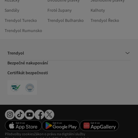
Kozačky
Dvoudílné plavky
Jednodílné plavky
Sandály
Froté župany
Kalhoty
Trendyol Turecko
Trendyol Bulharsko
Trendyol Řecko
Trendyol Rumunsko
Trendyol
Bezpečné nakupování
Certifikát bezpečnosti
Předvolby cookies
Zákon o právu na digitální služby