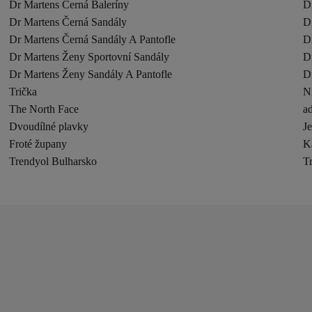
Dr Martens Černá Baleríny
D
Dr Martens Černá Sandály
D
Dr Martens Černá Sandály A Pantofle
D
Dr Martens Ženy Sportovní Sandály
Dr
Dr Martens Ženy Sandály A Pantofle
D
Trička
N
The North Face
ad
Dvoudílné plavky
J
Froté župany
K
Trendyol Bulharsko
T