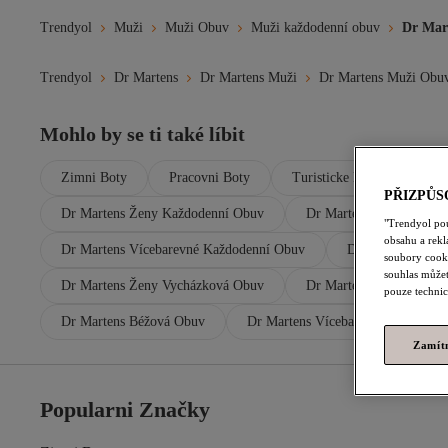
Trendyol
Muži
Muži Obuv
Muži každodenní obuv
Dr Mar
Trendyol
Dr Martens
Dr Martens Muži
Dr Martens Muži Obu
Mohlo by se ti také líbit
Zimni Boty
Pracovni Boty
Turisticke Boty
Kab
PŘIZPŮS
Dr Martens Ženy Každodenní Obuv
Dr Martens Hnědá Každ
"Trendyol po
obsahu a rek
Dr Martens Vícebarevné Každodenní Obuv
Dr Martens Muži
soubory cooki
souhlas můžet
Dr Martens Ženy Vycházková Obuv
Dr Martens Ženy Boty A
pouze technic
Dr Martens Béžová Obuv
Dr Martens Vícebarevné Obuv
Zamít
Popularni Značky