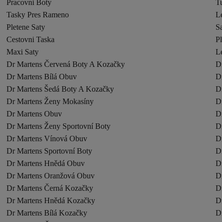
Pracovni Boty
Tu
Tasky Pres Rameno
L
Pletene Saty
Sa
Cestovni Taska
P
Maxi Saty
Le
Dr Martens Červená Boty A Kozačky
D
Dr Martens Bílá Obuv
D
Dr Martens Šedá Boty A Kozačky
D
Dr Martens Ženy Mokasíny
D
Dr Martens Obuv
D
Dr Martens Ženy Sportovní Boty
D
Dr Martens Vínová Obuv
D
Dr Martens Sportovní Boty
D
Dr Martens Hnědá Obuv
D
Dr Martens Oranžová Obuv
D
Dr Martens Černá Kozačky
D
Dr Martens Hnědá Kozačky
D
Dr Martens Bílá Kozačky
D