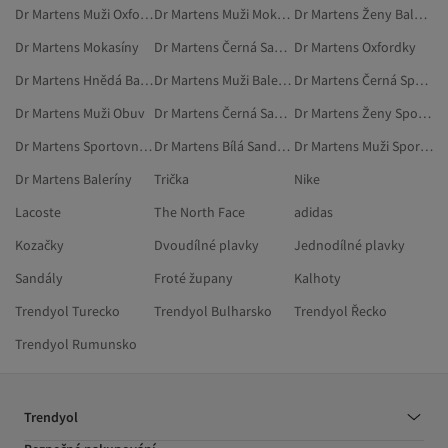
Dr Martens Muži Oxfordky
Dr Martens Muži Mokasíny
Dr Martens Ženy Baleríny
Dr Martens Mokasíny
Dr Martens Černá Sandály
Dr Martens Oxfordky
Dr Martens Hnědá Baleríny
Dr Martens Muži Baleríny
Dr Martens Černá Sportovní Sandály
Dr Martens Muži Obuv
Dr Martens Černá Sandály A Pantofle
Dr Martens Ženy Sportovní Sandály
Dr Martens Sportovní Sandály
Dr Martens Bílá Sandály A Pantofle
Dr Martens Muži Sportovní Sandály
Dr Martens Baleríny
Trička
Nike
Lacoste
The North Face
adidas
Kozačky
Dvoudílné plavky
Jednodílné plavky
Sandály
Froté župany
Kalhoty
Trendyol Turecko
Trendyol Bulharsko
Trendyol Řecko
Trendyol Rumunsko
Trendyol