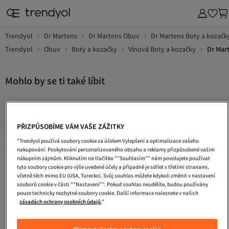
Trendyol
Dr Martens
Dr Martens Obuv
Dr Martens Boty a kozačk
Trendyol
Obuv
Boty a kozačky
Vínová Boty a kozačky
Dr Mar
Mohlo by se ti také líbit
Zimni Boty
Pracovni Boty
Turisticke Boty
Kabelka
PŘIZPŮSOBÍME VÁM VAŠE ZÁŽITKY
Popularni Značky
Zobrazit vše
"Trendyol používá soubory cookie za účelem Vylepšení a optimalizace vašeho
nakupování. Poskytování personalizovaného obsahu a reklamy přizpůsobené vašim
nákupním zájmům. Kliknutím na tlačítko ""Souhlasím"" nám povolujete používat
Zimni Boty
Pracovni Boty
Turisticke Boty
tyto soubory cookie pro výše uvedené účely a případně je sdílet s třetími stranami,
včetně těch mimo EU (USA, Turecko). Svůj souhlas můžete kdykoli změnit v nastavení
Kabelka
Dlouhe Vecerni Saty
Pletene Saty
souborů cookie v části ""Nastavení"". Pokud souhlas neudělíte, budou používány
pouze technicky nezbytné soubory cookie. Další informace naleznete v našich
Tasky Pres Rameno
Saty S Flitry
Ledvinka
zásadách ochrany osobních údajů
."
Koktejlove Saty
Taska Na Laptop
Cestovni Taska