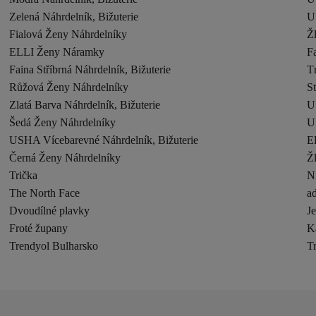
Zelená Náhrdelník, Bižuterie
U
Fialová Ženy Náhrdelníky
Ž
ELLI Ženy Náramky
Fa
Faina Stříbrná Náhrdelník, Bižuterie
T
Růžová Ženy Náhrdelníky
S
Zlatá Barva Náhrdelník, Bižuterie
U
Šedá Ženy Náhrdelníky
U
USHA Vícebarevné Náhrdelník, Bižuterie
E
Černá Ženy Náhrdelníky
Ž
Trička
N
The North Face
ad
Dvoudílné plavky
J
Froté župany
K
Trendyol Bulharsko
T