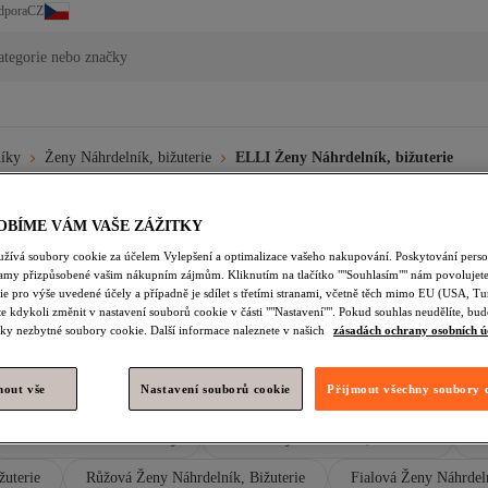
CZ
dpora
ategorie nebo značky
íky
Ženy Náhrdelník, bižuterie
ELLI Ženy Náhrdelník, bižuterie
ny Šperky
ELLI Ženy Náhrdelníky
ELLI Ženy Náhrdelník, bižuterie
OBÍME VÁM VAŠE ZÁŽITKY
užívá soubory cookie za účelem Vylepšení a optimalizace vašeho nakupování. Poskytování pers
lamy přizpůsobené vašim nákupním zájmům. Kliknutím na tlačítko ""Souhlasím"" nám povolujete
e pro výše uvedené účely a případně je sdílet s třetími stranami, včetně těch mimo EU (USA, Tu
e kdykoli změnit v nastavení souborů cookie v části ""Nastavení"". Pokud souhlas neudělíte, b
itry
Plazova Taska
Cestovni Taska
Dlouhe Vecerni Saty
ky nezbytné soubory cookie. Další informace naleznete v našich
zásadách ochrany osobních ú
elník, Bižuterie
ELLI Ženy Náhrdelníky
ELLI Ženy Stříbrné N
nout vše
Nastavení souborů cookie
Přijmout všechny soubory 
ky
ELLI Náhrdelníky
ELLI Vícebarevné Náhrdelníky
ELLI
ELLI Stříbrná Náhrdelníky
Žlutá Ženy Náhrdelník, Bižuterie
F
žuterie
Růžová Ženy Náhrdelník, Bižuterie
Fialová Ženy Náhrdeln