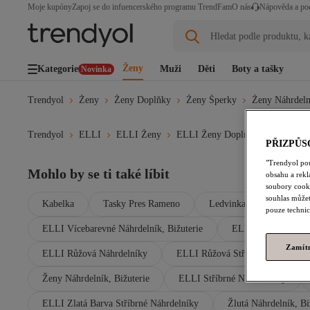
Moje kupóny
Zapoj se do infuencerského programu TrendFam
O nás
Nápověda a po
Hledat podle produktu, k
Ženy
Kategorie
Muži
Děti
Boty a tašky
Novinka
Trendyol
Ženy
Ženy Doplňky
Ženy Šperky
Ženy Náhrdeln
Trendyol
ELLI
ELLI Ženy
ELLI Ženy Doplňky
ELLI Že
PŘIZPŮS
"Trendyol po
Mohlo by se ti také líbit
obsahu a rek
soubory cooki
souhlas můžet
Kabelka
Tasky Pres Rameno
Ledvinka
Saty S Fl
pouze technic
ELLI Vícebarevné Náhrdelník, Bižuterie
ELLI Stříbrná Náhrd
Zamít
ELLI Růžová Náhrdelníky
ELLI Růžová Stříbrné Náhrdelní
Ženy Náhrdelník, Bižuterie
ELLI Stříbrné Náhrdelníky
ELLI Zlatá Barva Stříbrné Náhrdelníky
Žlutá Náhrdelník, Bi