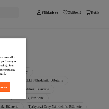
Přihlásit se
Oblíbené
Košík
onalizovaného
 používat tyto
recko). Svůj
udou používány
Koktejlove Saty
dajů
."
áhrdelníky
ELLI Náhrdelník, Bižuterie
cookie
 Zlatá Barva Náhrdelník, Bižuterie
aina Ženy Náhrdelník, Bižuterie
ík, Bižuterie
Tyrkysová Ženy Náhrdelník, Bižuterie