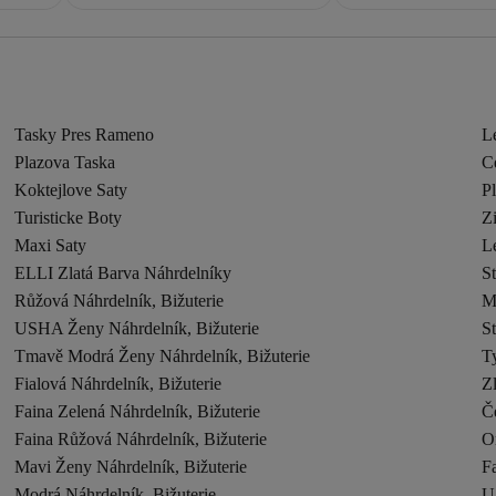
Tasky Pres Rameno
L
Plazova Taska
C
Koktejlove Saty
Pl
Turisticke Boty
Z
Maxi Saty
Le
ELLI Zlatá Barva Náhrdelníky
St
Růžová Náhrdelník, Bižuterie
M
USHA Ženy Náhrdelník, Bižuterie
St
Tmavě Modrá Ženy Náhrdelník, Bižuterie
Ty
Fialová Náhrdelník, Bižuterie
Zl
Faina Zelená Náhrdelník, Bižuterie
Če
Faina Růžová Náhrdelník, Bižuterie
O
Mavi Ženy Náhrdelník, Bižuterie
Fa
Modrá Náhrdelník, Bižuterie
U