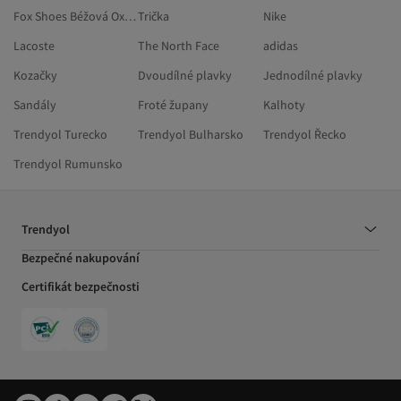
Fox Shoes Béžová Oxfordky
Trička
Nike
Lacoste
The North Face
adidas
Kozačky
Dvoudílné plavky
Jednodílné plavky
Sandály
Froté župany
Kalhoty
Trendyol Turecko
Trendyol Bulharsko
Trendyol Řecko
Trendyol Rumunsko
Trendyol
Bezpečné nakupování
Certifikát bezpečnosti