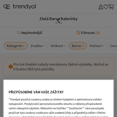
Zlatá Barva Balerínky
2+ ks
Nejvhodnější
Filtrovat
(
2
)
Kategorie
Značka
Velikost
Barva
Pohlaví
Cen
Pro tvé hledání nebyly nenalezeny žádné výsledky. Možná se
ti budou líbit tyto položky.
PŘIZPŮSOBÍME VÁM VAŠE ZÁŽITKY
"Trendyol používá soubory cookie za účelem Vylepšení a optimalizace vašeho
nakupování. Poskytování personalizovaného obsahu a reklamy přizpůsobené
vašim nákupním zájmům. Kliknutím na tlačítko ""Souhlasím"" nám povolujete
používat tyto soubory cookie pro výše uvedené účely a případně je sdílet s třetími