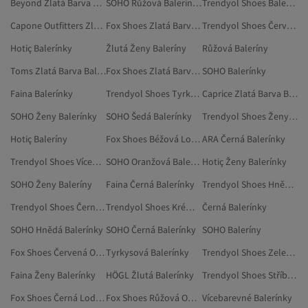
Beyond Zlatá Barva Balerínky
SOHO Růžová Balerínky
Trendyol Shoes Balerínky
Capone Outfitters Zlatá Barva Balerínky
Fox Shoes Zlatá Barva Obuv
Trendyol Shoes Červená Balerínky
Hotiç Balerínky
Žlutá Ženy Baleríny
Růžová Baleríny
Toms Zlatá Barva Balerínky
Fox Shoes Zlatá Barva Vysoké Podpatky
SOHO Balerínky
Faina Balerínky
Trendyol Shoes Tyrkysová Balerínky
Caprice Zlatá Barva Balerínky
SOHO Ženy Balerínky
SOHO Šedá Balerínky
Trendyol Shoes Ženy Balerínky
Hotiç Baleríny
Fox Shoes Béžová Lodičky
ARA Černá Balerínky
Trendyol Shoes Vícebarevné Balerínky
SOHO Oranžová Balerínky
Hotiç Ženy Balerínky
SOHO Ženy Baleríny
Faina Černá Balerínky
Trendyol Shoes Hnědá Balerínky
Trendyol Shoes Černá Balerínky
Trendyol Shoes Krémová Balerínky
Černá Balerínky
SOHO Hnědá Balerínky
SOHO Černá Balerínky
SOHO Baleríny
Fox Shoes Červená Obuv
Tyrkysová Balerínky
Trendyol Shoes Zelená Baleríny
Faina Ženy Balerínky
HÖGL Žlutá Balerínky
Trendyol Shoes Stříbrná Balerínky
Fox Shoes Černá Lodičky
Fox Shoes Růžová Obuv
Vícebarevné Balerínky