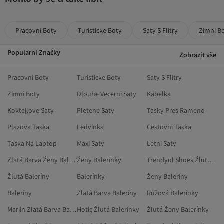
Pracovni Boty
Turisticke Boty
Saty S Flitry
Zimni B
Popularni Značky
Zobrazit vše
Pracovni Boty
Turisticke Boty
Saty S Flitry
Zimni Boty
Dlouhe Vecerni Saty
Kabelka
Koktejlove Saty
Pletene Saty
Tasky Pres Rameno
Plazova Taska
Ledvinka
Cestovni Taska
Taska Na Laptop
Maxi Saty
Letni Saty
Zlatá Barva Ženy Balerínky
Ženy Balerínky
Trendyol Shoes Žlutá Balerínky
Žlutá Baleríny
Balerínky
Ženy Baleríny
Baleríny
Zlatá Barva Baleríny
Růžová Balerínky
Marjin Zlatá Barva Balerínky
Hotiç Žlutá Balerínky
Žlutá Ženy Balerínky