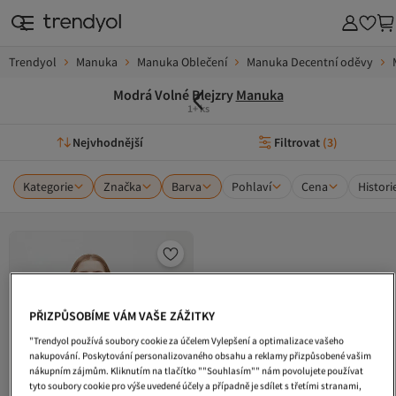
Trendyol
Manuka
Manuka Oblečení
Manuka Decentní oděvy
Modrá Volné Blejzry
Manuka
1+ ks
Nejvhodnější
Filtrovat
(
3
)
Kategorie
Značka
Barva
Pohlaví
Cena
Histori
PŘIZPŮSOBÍME VÁM VAŠE ZÁŽITKY
"Trendyol používá soubory cookie za účelem Vylepšení a optimalizace vašeho
nakupování. Poskytování personalizovaného obsahu a reklamy přizpůsobené vašim
nákupním zájmům. Kliknutím na tlačítko ""Souhlasím"" nám povolujete používat
tyto soubory cookie pro výše uvedené účely a případně je sdílet s třetími stranami,