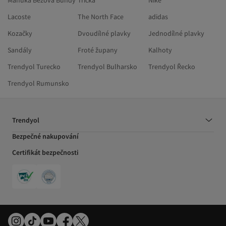
Manuka Béžová Bundy
Trička
Nike
Lacoste
The North Face
adidas
Kozačky
Dvoudílné plavky
Jednodílné plavky
Sandály
Froté župany
Kalhoty
Trendyol Turecko
Trendyol Bulharsko
Trendyol Řecko
Trendyol Rumunsko
Trendyol
Bezpečné nakupování
Certifikát bezpečnosti