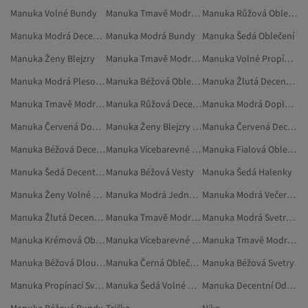
Manuka Volné Bundy
Manuka Tmavě Modrá Halenky
Manuka Růžová Oblečení
Manuka Modrá Decentní Blůzy
Manuka Modrá Bundy
Manuka Šedá Oblečení
Manuka Ženy Blejzry
Manuka Tmavě Modrá Sukně
Manuka Volné Propínací Svetry
Manuka Modrá Plesové Šaty
Manuka Béžová Oblečení
Manuka Žlutá Decentní Oděvy
Manuka Tmavě Modrá Dlouhé Sukně
Manuka Růžová Decentní Oděvy
Manuka Modrá Doplňky
Manuka Červená Doplňky
Manuka Ženy Blejzry A Vesty
Manuka Červená Decentní Oděvy
Manuka Béžová Decentní Oděvy
Manuka Vícebarevné Oblečení
Manuka Fialová Oblečení
Manuka Šedá Decentní Oděvy
Manuka Béžová Vesty
Manuka Šedá Halenky
Manuka Ženy Volné Svetry
Manuka Modrá Jednoduché Večerní Šaty
Manuka Modrá Večerní A Plesové Šaty
Manuka Žlutá Decentní Tuniky
Manuka Tmavě Modrá Plesové Šaty
Manuka Modrá Svetry A Propínací Svetry
Manuka Krémová Oblečení
Manuka Vícebarevné Decentní Oděvy
Manuka Tmavě Modrá Svetry A Propínací Svetry
Manuka Béžová Dlouhé Sukně
Manuka Černá Oblečení
Manuka Béžová Svetry
Manuka Propínací Svetry
Manuka Šedá Volné Bundy
Manuka Decentní Oděvy