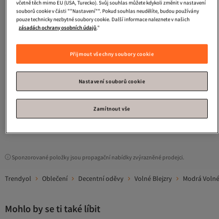
včetně těch mimo EU (USA, Turecko). Svůj souhlas můžete kdykoli změnit v nastavení
souborů cookie v části ""Nastavení"". Pokud souhlas neudělíte, budou používány
pouze technicky nezbytné soubory cookie. Další informace naleznete v našich
zásadách ochrany osobních údajů
."
Přijmout všechny soubory cookie
Manuka
TRENCH DESIGN DENIM
BUNDA TMAVĚ MODRÁ
Nejnižší cena za 30 dní
4.1
Doprava zdarma
(
7
)
Nastavení souborů cookie
Nejnižší cena za 30 dní
2 782
Kč
Zamítnout vše
1
Sponzorované položky jsou propagační nabídky zvýrazněné prodejci.
Trendyol
Oblečení
Decentní oděvy
Volné Blejzry
Modrá Volné
Mohlo by se ti také líbit