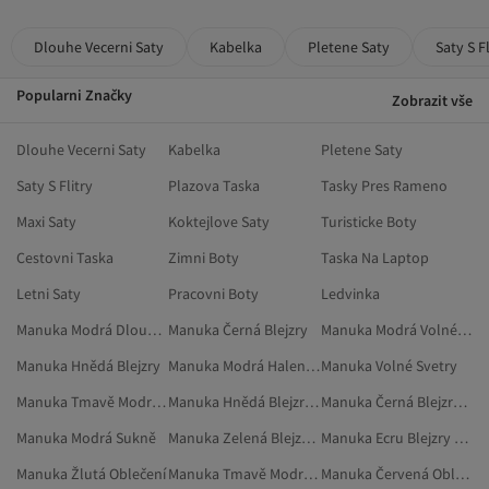
Dlouhe Vecerni Saty
Kabelka
Pletene Saty
Saty S Fl
Popularni Značky
Zobrazit vše
Dlouhe Vecerni Saty
Kabelka
Pletene Saty
Saty S Flitry
Plazova Taska
Tasky Pres Rameno
Maxi Saty
Koktejlove Saty
Turisticke Boty
Cestovni Taska
Zimni Boty
Taska Na Laptop
Letni Saty
Pracovni Boty
Ledvinka
Manuka Modrá Dlouhé Sukně
Manuka Černá Blejzry
Manuka Modrá Volné Topy
Manuka Hnědá Blejzry
Manuka Modrá Halenky
Manuka Volné Svetry
Manuka Tmavě Modrá Propínací Svetry
Manuka Hnědá Blejzry A Vesty
Manuka Černá Blejzry A Vesty
Manuka Modrá Sukně
Manuka Zelená Blejzry A Vesty
Manuka Ecru Blejzry A Vesty
Manuka Žlutá Oblečení
Manuka Tmavě Modrá Decentní Oděvy
Manuka Červená Oblečení