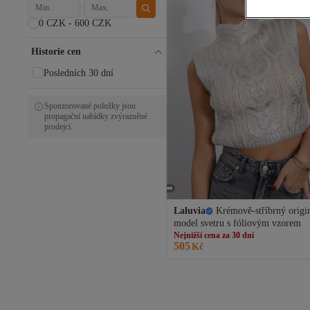
0 CZK - 600 CZK
Historie cen
Posledních 30 dní
Sponzorované položky jsou
propagační nabídky zvýrazněné
prodejci.
Laluvia
Krémově-stříbrný origi
Nejnižší cena za 30 dní
model svetru s fóliovým vzorem
Doprava zdarma
Nejnižší cena za 30 dní
505
Kč