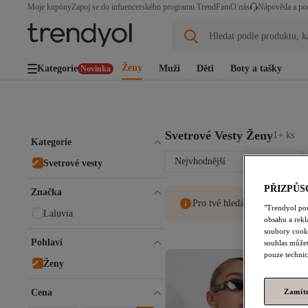
Moje kupóny
Zapoj se do infuencerského programu TrendFam
O nás
Nápověda a po
Hledat podle produktu, k
Ženy
Kategorie
Muži
Děti
Boty a tašky
Novinka
Svetrové Vesty Ženy
1+ ks
Kategorie
Nejvhodnější
Svetrové vesty
PŘIZPŮS
Značka
Pro tvé hledání nebyly nenale
"Trendyol po
Laluvia
obsahu a rek
soubory cooki
Pohlaví
souhlas můžet
pouze technic
Ženy
Cena
Zamít