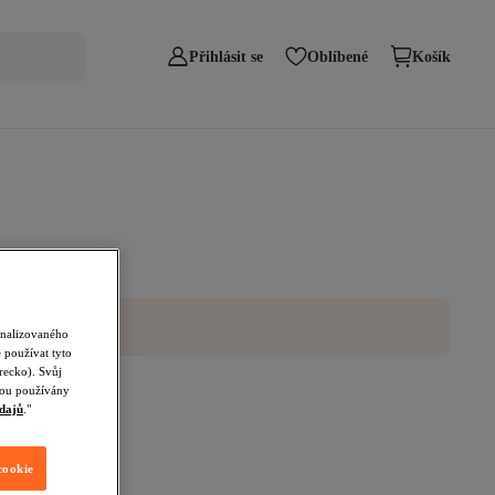
Přihlásit se
Oblíbené
Košík
onalizovaného
 používat tyto
recko). Svůj
udou používány
dajů
."
cookie