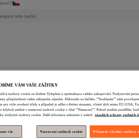
CZ
dpora
ategorie nebo značky
OBÍME VÁM VAŠE ZÁŽITKY
zeny žádné výsledky. Možná se ti budou líbit tyto položky.
užívá soubory cookie za účelem Vylepšení a optimalizace vašeho nakupování. Poskytování pers
lamy přizpůsobené vašim nákupním zájmům. Kliknutím na tlačítko ""Souhlasím"" nám povolujete
e pro výše uvedené účely a případně je sdílet s třetími stranami, včetně těch mimo EU (USA, Tu
e kdykoli změnit v nastavení souborů cookie v části ""Nastavení"". Pokud souhlas neudělíte, b
ky nezbytné soubory cookie. Další informace naleznete v našich
zásadách ochrany osobních ú
nout vše
Nastavení souborů cookie
Přijmout všechny soubory 