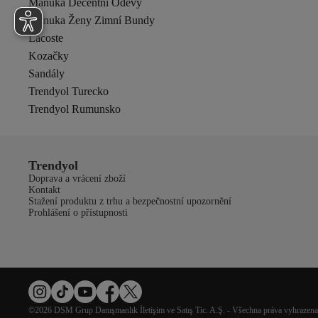
Manuka Decentní Oděvy
Manuka Ženy Zimní Bundy
Lacoste
Kozačky
Sandály
Trendyol Turecko
Trendyol Rumunsko
Trendyol
Doprava a vrácení zboží
Kontakt
Stažení produktu z trhu a bezpečnostní upozornění
Prohlášení o přístupnosti
©2026 DSM Grup Danışmanlık İletişim ve Satış Tic. A.Ş. - Všechna práva vyhrazena