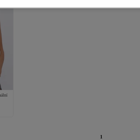
nální
1