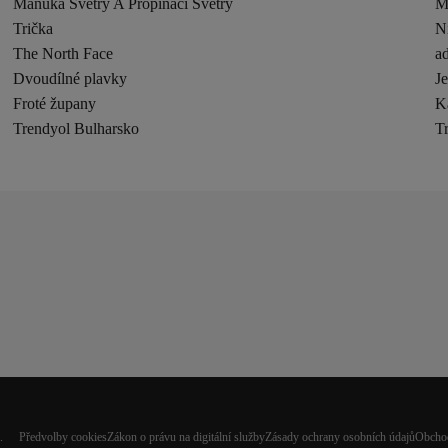
Manuka Svetry A Propínací Svetry
M
Trička
N
The North Face
ad
Dvoudílné plavky
J
Froté župany
K
Trendyol Bulharsko
T
.
Předvolby cookies
Zákon o právu na digitální služby
Zásady ochrany osobních údajů
Obcho