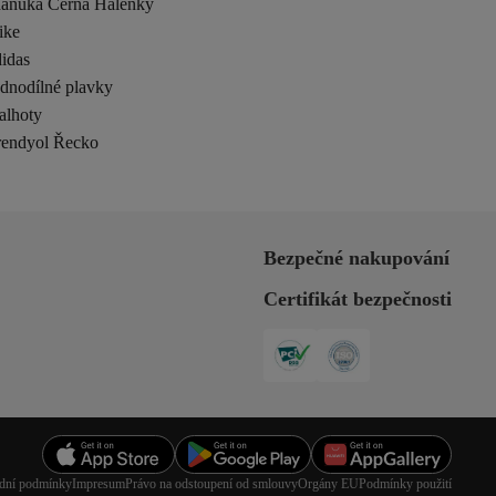
anuka Černá Halenky
ike
idas
ednodílné plavky
alhoty
rendyol Řecko
Bezpečné nakupování
Certifikát bezpečnosti
dní podmínky
Impresum
Právo na odstoupení od smlouvy
Orgány EU
Podmínky použití