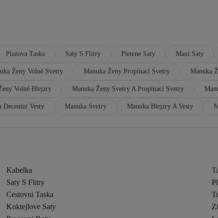
Plazova Taska
Saty S Flitry
Pletene Saty
Maxi Saty
uka Ženy Volné Svetry
Manuka Ženy Propínací Svetry
Manuka Že
eny Volné Blejzry
Manuka Ženy Svetry A Propínací Svetry
Manu
 Decentní Vesty
Manuka Svetry
Manuka Blejzry A Vesty
M
Kabelka
T
Saty S Flitry
Pl
Cestovni Taska
Tu
Koktejlove Saty
Z