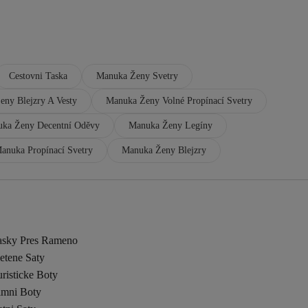
Cestovni Taska
Manuka Ženy Svetry
ny Blejzry A Vesty
Manuka Ženy Volné Propínací Svetry
ka Ženy Decentní Oděvy
Manuka Ženy Legíny
anuka Propínací Svetry
Manuka Ženy Blejzry
asky Pres Rameno
etene Saty
risticke Boty
imni Boty