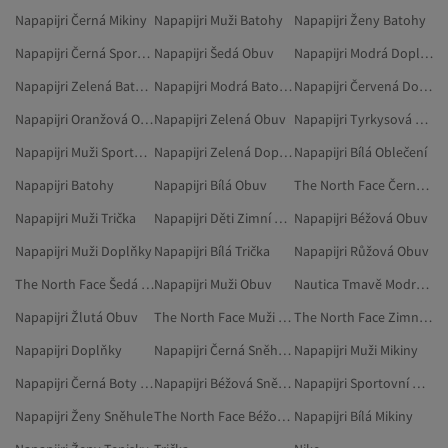
Napapijri Černá Mikiny
Napapijri Muži Batohy
Napapijri Ženy Batohy
Napapijri Černá Sportovní Oblečení
Napapijri Šedá Obuv
Napapijri Modrá Doplňky
Napapijri Zelená Batohy
Napapijri Modrá Batohy
Napapijri Červená Doplňky
Napapijri Oranžová Oblečení
Napapijri Zelená Obuv
Napapijri Tyrkysová Obuv
Napapijri Muži Sportovní Oblečení
Napapijri Zelená Doplňky
Napapijri Bílá Oblečení
Napapijri Batohy
Napapijri Bílá Obuv
The North Face Černá Zimní Kabát
Napapijri Muži Trička
Napapijri Děti Zimní Bundy
Napapijri Béžová Obuv
Napapijri Muži Doplňky
Napapijri Bílá Trička
Napapijri Růžová Obuv
The North Face Šedá Zimní Kabát
Napapijri Muži Obuv
Nautica Tmavě Modrá Zimní Kabát
Napapijri Žlutá Obuv
The North Face Muži Zimní Kabát
The North Face Zimní Kabát
Napapijri Doplňky
Napapijri Černá Sněhule
Napapijri Muži Mikiny
Napapijri Černá Boty A Kozačky
Napapijri Béžová Sněhule
Napapijri Sportovní Oblečení
Napapijri Ženy Sněhule
The North Face Béžová Zimní Kabát
Napapijri Bílá Mikiny