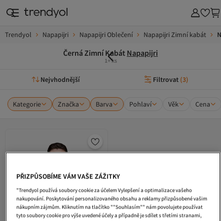
Trendyol
Napapijri
Napapijri Oblečení
Napapijri Zimní kabát
N
Černá Zimní Kabát
Napapijri
1+ ks
Nejvhodnější
Filtrovat
(
3
)
Kategorie
Značka
Barva
Pohlaví
Věk
Cena
PŘIZPŮSOBÍME VÁM VAŠE ZÁŽITKY
"Trendyol používá soubory cookie za účelem Vylepšení a optimalizace vašeho
nakupování. Poskytování personalizovaného obsahu a reklamy přizpůsobené vašim
nákupním zájmům. Kliknutím na tlačítko ""Souhlasím"" nám povolujete používat
tyto soubory cookie pro výše uvedené účely a případně je sdílet s třetími stranami,