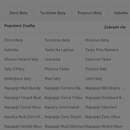
Zimni Boty
Turisticke Boty
Pracovni Boty
Kabelka
Popularni Značky
Zobrazit vše
Zimni Boty
Turisticke Boty
Pracovni Boty
Kabelka
Taska Na Laptop
Tasky Pres Rameno
Dlouhe Vecerni Saty
Ledvinka
Cestovni Taska
Saty S Flitry
Plazova Taska
Pletene Saty
Koktejlove Saty
Maxi Saty
Letni Saty
Napapijri Muži Bundy
Napapijri Červená Batohy
Napapijri Bílá Blejzry A Vesty
Napapijri Tmavě Modrá Obuv
Napapijri Černá Trička
Napapijri Oranžová Blejzry A Vesty
Napapijri Černá Obuv
Nautica Zimní Kabát
Napapijri Oblečení
Nautica Muži Zimní Kabát
Napapijri Ženy Doplňky
Napapijri Ženy Obuv
Napapijri Hnědá Obuv
Napapijri Muži Oblečení
Napapijri Modrá Obuv