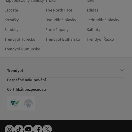
Napapijri Ženy Tenisky
Trička
Nike
Lacoste
The North Face
adidas
Kozačky
Dvoudílné plavky
Jednodílné plavky
Sandály
Froté župany
Kalhoty
Trendyol Turecko
Trendyol Bulharsko
Trendyol Řecko
Trendyol Rumunsko
Trendyol
Bezpečné nakupování
Certifikát bezpečnosti