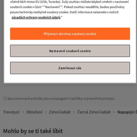
včetně těch mimo EU (USA, Turecko). Svůj souhlas můžete kdykoli změnit v nastavení
souborů cookie v části ""Nastavení"". Pokud souhlas neudělíte, budou používány
pouze technicky nezbytné soubory cookie. Další informace naleznete v našich
zásadách ochrany osobních údajů
."
Přijmout všechny soubory cookie
Napapijri
K A-CREE
1.0
(
3
)
Nastavení souborů cookie
Doprava zdarma
3 573
Kč
Zamítnout vše
1
Sponzorované položky jsou propagační nabídky zvýrazněné prodejci.
Trendyol
Oblečení
Zimní kabát
Černá Zimní kabát
Napapijri 
Mohlo by se ti také líbit