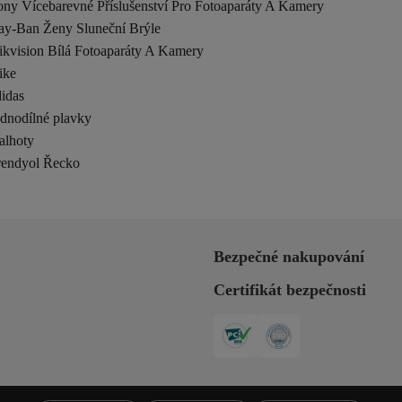
ony Vícebarevné Příslušenství Pro Fotoaparáty A Kamery
ay-Ban Ženy Sluneční Brýle
ikvision Bílá Fotoaparáty A Kamery
ike
idas
ednodílné plavky
alhoty
rendyol Řecko
Bezpečné nakupování
Certifikát bezpečnosti