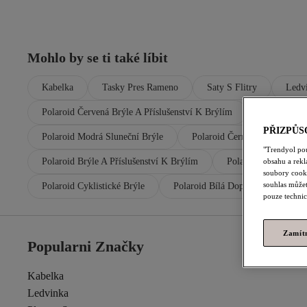
Mohlo by se ti také líbit
Kabelka
Tasky Pres Rameno
Saty S Flitry
Ledv
Polaroid Červená Brýle A Příslušenství K Brýlím
Polaroid Če
PŘIZPŮS
Polaroid Modrá Sluneční Brýle
Polaroid Černá Sluneční Brýl
"Trendyol po
Polaroid Brýle A Příslušenství K Brýlím
Polaroid Modrá Brýl
obsahu a rek
soubory cooki
souhlas můžet
Polaroid Cyklistické Brýle
Polaroid Bílá Doplňky
Pola
pouze technic
Zamít
Popularni Značky
Kabelka
Ledvinka