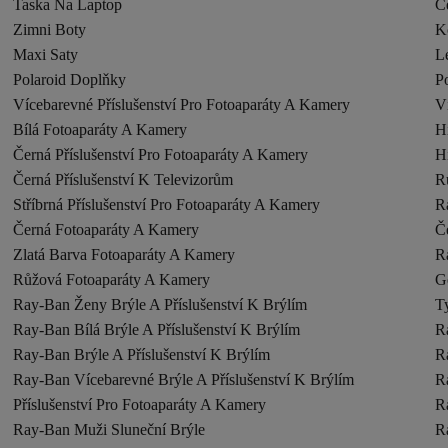
Taska Na Laptop
C
Zimni Boty
K
Maxi Saty
Le
Polaroid Doplňky
Po
Vícebarevné Příslušenství Pro Fotoaparáty A Kamery
Ví
Bílá Fotoaparáty A Kamery
H
Černá Příslušenství Pro Fotoaparáty A Kamery
H
Černá Příslušenství K Televizorům
R
Stříbrná Příslušenství Pro Fotoaparáty A Kamery
R
Černá Fotoaparáty A Kamery
Č
Zlatá Barva Fotoaparáty A Kamery
R
Růžová Fotoaparáty A Kamery
G
Ray-Ban Ženy Brýle A Příslušenství K Brýlím
T
Ray-Ban Bílá Brýle A Příslušenství K Brýlím
R
Ray-Ban Brýle A Příslušenství K Brýlím
R
Ray-Ban Vícebarevné Brýle A Příslušenství K Brýlím
R
Příslušenství Pro Fotoaparáty A Kamery
R
Ray-Ban Muži Sluneční Brýle
R