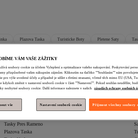
inka
Plazova Taska
Turisticke Boty
Pletene Saty
Tas
rná Brýle A Příslušenství K Brýlím
Polaroid Sluneční Brýle
Polar
OBÍME VÁM VAŠE ZÁŽITKY
e
Polaroid Modrá Jízdní Kola A Příslušenství
Polaroid Bílá Brýle
užívá soubory cookie za účelem Vylepšení a optimalizace vašeho nakupování. Poskytování pers
e A Příslušenství K Brýlím
Polaroid Červená Doplňky
Polaroid M
lamy přizpůsobené vašim nákupním zájmům. Kliknutím na tlačítko ""Souhlasím"" nám povolujete
e pro výše uvedené účely a případně je sdílet s třetími stranami, včetně těch mimo EU (USA, Tu
e kdykoli změnit v nastavení souborů cookie v části ""Nastavení"". Pokud souhlas neudělíte, b
roid Sportovní Náčiní
Polaroid Modrá Sportovní Náčiní
Polaroi
ky nezbytné soubory cookie. Další informace naleznete v našich
zásadách ochrany osobních ú
nout vše
Nastavení souborů cookie
Přijmout všechny soubory 
Tasky Pres Rameno
Sa
Plazova Taska
Tu