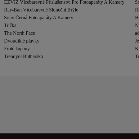
EZVIZ Vícebarevné Příslušenství Pro Fotoaparáty A Kamery
S
Ray-Ban Vícebarevné Sluneční Brýle
R
Sony Černá Fotoaparáty A Kamery
H
Trička
N
The North Face
ad
Dvoudílné plavky
J
Froté župany
K
Trendyol Bulharsko
T