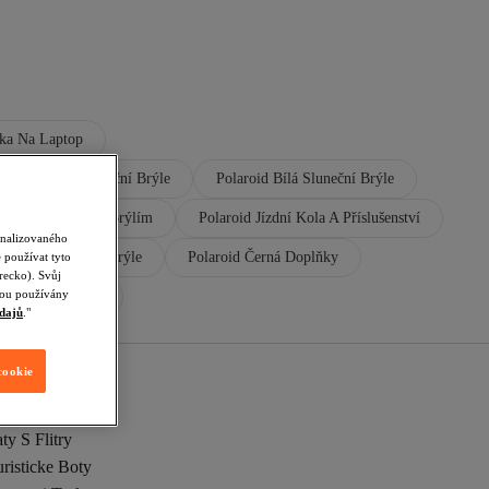
ka Na Laptop
oid Červená Sluneční Brýle
Polaroid Bílá Sluneční Brýle
 A Příslušenství K Brýlím
Polaroid Jízdní Kola A Příslušenství
onalizovaného
odrá Cyklistické Brýle
Polaroid Černá Doplňky
 používat tyto
recko). Svůj
udou používány
d Modrá Doplňky
dajů
."
cookie
ty S Flitry
risticke Boty