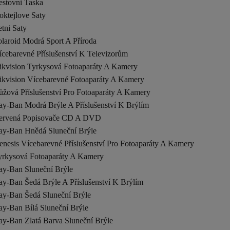
estovni Taska
oktejlove Saty
tni Saty
laroid Modrá Sport A Příroda
cebarevné Příslušenství K Televizorům
ikvision Tyrkysová Fotoaparáty A Kamery
ikvision Vícebarevné Fotoaparáty A Kamery
ůžová Příslušenství Pro Fotoaparáty A Kamery
ay-Ban Modrá Brýle A Příslušenství K Brýlím
ervená Popisovače CD A DVD
ay-Ban Hnědá Sluneční Brýle
enesis Vícebarevné Příslušenství Pro Fotoaparáty A Kamery
yrkysová Fotoaparáty A Kamery
ay-Ban Sluneční Brýle
ay-Ban Šedá Brýle A Příslušenství K Brýlím
ay-Ban Šedá Sluneční Brýle
ay-Ban Bílá Sluneční Brýle
ay-Ban Zlatá Barva Sluneční Brýle