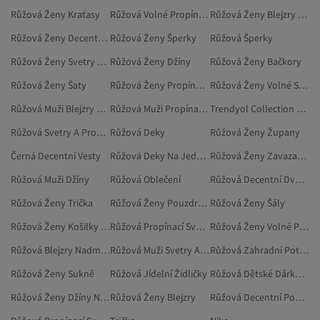
Růžová Ženy Kraťasy
Růžová Volné Propínací Svetry
Růžová Ženy Blejzry A Vesty
Růžová Ženy Decentní Ponča
Růžová Ženy Šperky
Růžová Šperky
Růžová Ženy Svetry A Propínací Svetry
Růžová Ženy Džíny
Růžová Ženy Bačkory
Růžová Ženy Šaty
Růžová Ženy Propínací Svetry Nadměrné Velikosti
Růžová Ženy Volné Svetry
Růžová Muži Blejzry A Vesty
Růžová Muži Propínací Svetry
Trendyol Collection Růžová Vesty
Růžová Svetry A Propínací Svetry
Růžová Deky
Růžová Ženy Župany
Černá Decentní Vesty
Růžová Deky Na Jednolůžko
Růžová Ženy Zavazadla
Růžová Muži Džíny
Růžová Oblečení
Růžová Decentní Dvoudílné Sady
Růžová Ženy Trička
Růžová Ženy Pouzdra Na Karty
Růžová Ženy Šály
Růžová Ženy Košilky Nadměrné Velikosti
Růžová Propínací Svetry
Růžová Ženy Volné Propínací Svetry
Růžová Blejzry Nadměrné Velikosti
Růžová Muži Svetry A Propínací Svetry
Růžová Zahradní Potřeby
Růžová Ženy Sukně
Růžová Jídelní Židličky
Růžová Dětské Dárkové Sady
Růžová Ženy Džíny Nadměrné Velikosti
Růžová Ženy Blejzry
Růžová Decentní Ponča