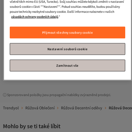
včetně těch mimo EU (USA, Turecko). Svůj souhlas můžete kdykoli změnit v nastavení
souborů cookie v části ""Nastavení"". Pokud souhlas neudělíte, budou používány
pouze technicky nezbytné soubory cookie. Další informace naleznete v našich
zásadách ochrany osobních údajů
."
Přijmout všechny soubory cookie
Refka
Detailní vesta do kapsy -
sušená růže - žena
Nejnižší cena za 30 dní
3.7
Doprava zdarma nad 500 Kč
(
11
)
Nastavení souborů cookie
Nejnižší cena za 30 dní
275
-50%
Kč
550
Zamítnout vše
1
Sponzorované položky jsou propagační nabídky zvýrazněné prodejci.
Trendyol
Růžová Oblečení
Růžová Decentní oděvy
Růžová Decen
Mohlo by se ti také líbit