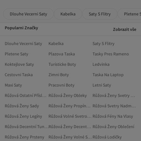
Dlouhe Vecerni Saty
Kabelka
Saty S Flitry
Pletene 
Popularni Značky
Zobrazit vše
Dlouhe Vecerni Saty
Kabelka
Saty S Flitry
Pletene Saty
Plazova Taska
Tasky Pres Rameno
Koktejlove Saty
Turisticke Boty
Ledvinka
Cestovni Taska
Zimni Boty
Taska Na Laptop
Maxi Saty
Pracovni Boty
Letni Saty
Růžová Ostatní Příslušenství
Růžová Ženy Obleky
Růžová Ženy Svetry Nadměrné Velikosti
Růžová Ženy Sady
Růžová Ženy Propínací Svetry
Růžová Svetry Nadměrné Velikosti
Růžová Ženy Legíny
Růžová Volné Svetrové Vesty
Růžová Fény Na Vlasy
Růžová Decentní Tuniky
Růžová Ženy Decentní Dvoudílné Sady
Růžová Ženy Oblečení
Růžová Ženy Prsteny
Růžová Ženy Volné Svetrové Vesty
Růžová Lodičky