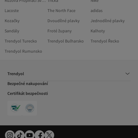
Růžová Propínací Svetry Nadměrné Velikosti
Trička
Nike
Lacoste
The North Face
adidas
Kozačky
Dvoudílné plavky
Jednodílné plavky
Sandály
Froté župany
Kalhoty
Trendyol Turecko
Trendyol Bulharsko
Trendyol Řecko
Trendyol Rumunsko
Trendyol
Bezpečné nakupování
Certifikát bezpečnosti