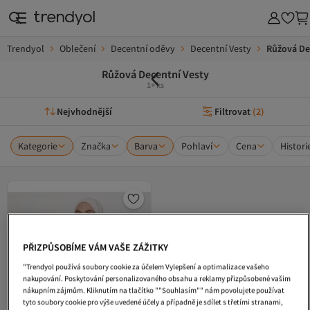
Trendyol
Oblečení
Decentní oděvy
Decentní Vesty
Růžová De
Růžová Decentní Vesty
1+ ks
Nejvhodnější
Filtrovat
(
2
)
Kategorie
Značka
Barva
Pohlaví
Cena
Histori
PŘIZPŮSOBÍME VÁM VAŠE ZÁŽITKY
"Trendyol používá soubory cookie za účelem Vylepšení a optimalizace vašeho
nakupování. Poskytování personalizovaného obsahu a reklamy přizpůsobené vašim
nákupním zájmům. Kliknutím na tlačítko ""Souhlasím"" nám povolujete používat
tyto soubory cookie pro výše uvedené účely a případně je sdílet s třetími stranami,