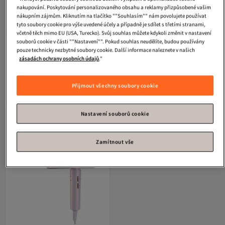
nakupování. Poskytování personalizovaného obsahu a reklamy přizpůsobené vašim
nákupním zájmům. Kliknutím na tlačítko ""Souhlasím"" nám povolujete používat
tyto soubory cookie pro výše uvedené účely a případně je sdílet s třetími stranami,
5. nejčastěji hodnocené
4. nejoblíbenější
včetně těch mimo EU (USA, Turecko). Svůj souhlas můžete kdykoli změnit v nastavení
souborů cookie v části ""Nastavení"". Pokud souhlas neudělíte, budou používány
Philips
Fén BHD530/00, 2300 W,
Philips
Uscator de par BHD321/50,
pouze technicky nezbytné soubory cookie. Další informace naleznete v našich
technologie ThermoShield, iontová
1600W, ionty, 2 sady rychlosti, 2
4.7
(
17
)
4.2
(
5
)
péče, 2 rychlostní stupně, 3 teploty
sady, Roz
zásadách ochrany osobních údajů
."
Doprava zdarma
Doprava zdarma
2 071
887
-23%
Kč
Kč
1 150
Přijmout všechny soubory cookie
Přidat do košíku
Přidat do košíku
Nastavení souborů cookie
Zamítnout vše