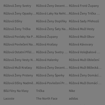
Růžová Ženy Svetry
Růžová Ženy Decentní Dvoudílné Sady
Růžová Froté Župany
Růžová Ženy Opasky A Šle
Růžová Laky Na Nehty A Odstraňovače Laku
Růžová Ženy Trička Nadměrné Velikosti
Růžová Džíny
Růžová Ženy Doplňky
Růžová Sady Přehozů
Růžová Ženy Trička
Růžová Ženy Šaty Nadměrné Velikosti
Růžová Muži Vesty
Růžová Povlaky Na Polštáře
Růžová Župany
Růžová Muži Obuv
Růžová Povlečení Na Jednolůžko
Růžová Kraťasy
Růžová Kávovary
Růžová Ostatní Příslušenství
Růžová Ženy Svetry Nadměrné Velikosti
Růžová Volejbalové Produkty
Růžová Ženy Vesty Nadměrné Velikosti
Růžová Halenky
Růžová Muži Oblečení
Růžová Muži Kraťasy
Růžová Ženy Decentní Vesty
Růžová Muži Běžecká Obuv
Růžová Ženy Prsteny
Růžová Ženy Šperky
Růžová Ženy Domácí Oblečení
Růžová Džíny Nadměrné Velikosti
Růžová Povlečení Pro Dvě Osoby
Růžová Muži Domácí Oblečení
Bílá Fény Na Vlasy
Trička
Nike
Lacoste
The North Face
adidas