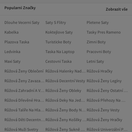
Popularni Značky
Zobrazit vše
Dlouhe Vecerni Saty
Saty S Flitry
Pletene Saty
Kabelka
Koktejlove Saty
Tasky Pres Rameno
Plazova Taska
Turisticke Boty
Zimni Boty
Ledvinka
Taska Na Laptop
Pracovni Boty
Maxi Saty
Cestovni Taska
Letni Saty
Růžová Ženy Oblečení
Růžová Halenky Nadměrné Velikosti
Růžová Hračky
Růžová Ženy Zavazadla
Růžová Decentní Vesty
Růžová Ženy Legíny
Růžová Zahradní A Venkovní Hračky
Růžová Ženy Obleky
Růžová Ženy Ostatní Příslušenství
Růžová Dřevěné Hračky
Růžová Deky Na Jednolůžko
Růžová Přehozy Na Dvoulůžko
Růžová Talíře Na Hlavní Chod
Růžová Ženy Body Nadměrné Velikosti
Růžová Ženy Vesty
Růžová Děti Decentní Oděvy
Růžová Ženy Košilky Nadměrné Velikosti
Růžová Ženy Hračky
Růžová Muži Svetry
Růžová Ženy Sukně Nadměrné Velikosti
Růžová Univerzální Pera