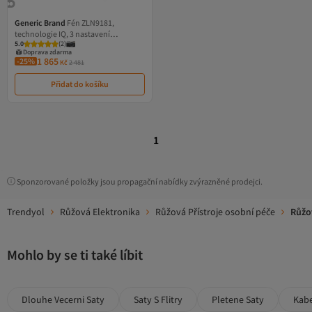
Generic Brand
Fén ZLN9181,
technologie IQ, 3 nastavení
5.0
(
2
)
rychlosti/teploty, funkce ionizace,
Doprava zdarma
1800 W
1 865
-25%
Kč
2 481
Přidat do košíku
1
Sponzorované položky jsou propagační nabídky zvýrazněné prodejci.
Trendyol
Růžová Elektronika
Růžová Přístroje osobní péče
Růžo
Mohlo by se ti také líbit
Dlouhe Vecerni Saty
Saty S Flitry
Pletene Saty
Kab