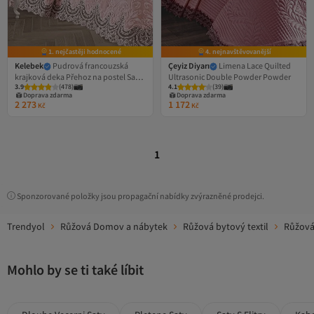
1. nejčastěji hodnocené
4. nejnavštěvovanější
Kelebek
Pudrová francouzská
Çeyiz Diyarı
Limena Lace Quilted
krajková deka Přehoz na postel Sada
Ultrasonic Double Powder Powder
3.9
(
478
)
4.1
(
39
)
dek pro věnu bez krabice
Doprava zdarma
Doprava zdarma
2 273
1 172
Kč
Kč
1
Sponzorované položky jsou propagační nabídky zvýrazněné prodejci.
Trendyol
Růžová Domov a nábytek
Růžová bytový textil
Růžová 
Mohlo by se ti také líbit