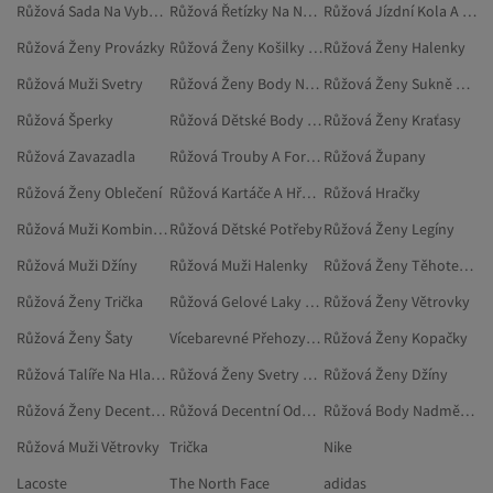
Růžová Sada Na Vybarvování
Růžová Řetízky Na Nohu
Růžová Jízdní Kola A Příslušenství
Růžová Ženy Provázky
Růžová Ženy Košilky Nadměrné Velikosti
Růžová Ženy Halenky
Růžová Muži Svetry
Růžová Ženy Body Nadměrné Velikosti
Růžová Ženy Sukně Nadměrné Velikosti
Růžová Šperky
Růžová Dětské Body A Overaly
Růžová Ženy Kraťasy
Růžová Zavazadla
Růžová Trouby A Formy Na Dorty
Růžová Župany
Růžová Ženy Oblečení
Růžová Kartáče A Hřebeny Na Vlasy
Růžová Hračky
Růžová Muži Kombinézy
Růžová Dětské Potřeby
Růžová Ženy Legíny
Růžová Muži Džíny
Růžová Muži Halenky
Růžová Ženy Těhotenské Oblečení
Růžová Ženy Trička
Růžová Gelové Laky Na Nehty
Růžová Ženy Větrovky
Růžová Ženy Šaty
Vícebarevné Přehozy Na Dvoulůžko
Růžová Ženy Kopačky
Růžová Talíře Na Hlavní Chod
Růžová Ženy Svetry Nadměrné Velikosti
Růžová Ženy Džíny
Růžová Ženy Decentní Oděvy
Růžová Decentní Oděvy
Růžová Body Nadměrné Velikosti
Růžová Muži Větrovky
Trička
Nike
Lacoste
The North Face
adidas