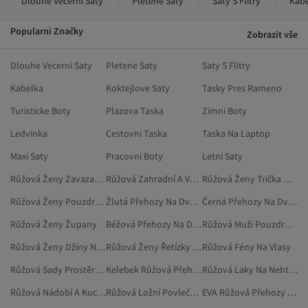
Dlouhe Vecerni Saty
Pletene Saty
Saty S Flitry
Kab
Popularni Značky
Zobrazit vše
Dlouhe Vecerni Saty
Pletene Saty
Saty S Flitry
Kabelka
Koktejlove Saty
Tasky Pres Rameno
Turisticke Boty
Plazova Taska
Zimni Boty
Ledvinka
Cestovni Taska
Taska Na Laptop
Maxi Saty
Pracovni Boty
Letni Saty
Růžová Ženy Zavazadla
Růžová Zahradní A Venkovní Hračky
Růžová Ženy Trička Nadměrné Velikosti
Růžová Ženy Pouzdra Na Karty
Žlutá Přehozy Na Dvoulůžko
Černá Přehozy Na Dvoulůžko
Růžová Ženy Župany
Béžová Přehozy Na Dvoulůžko
Růžová Muži Pouzdra Na Karty
Růžová Ženy Džíny Nadměrné Velikosti
Růžová Ženy Řetízky Na Nohu
Růžová Fény Na Vlasy
Růžová Sady Prostěradel Na Jednolůžko
Kelebek Růžová Přehozy Na Dvoulůžko
Růžová Laky Na Nehty A Odstraňovače Laku
Růžová Nádobí A Kuchyně
Růžová Ložní Povlečení
EVA Růžová Přehozy Na Jednolůžko