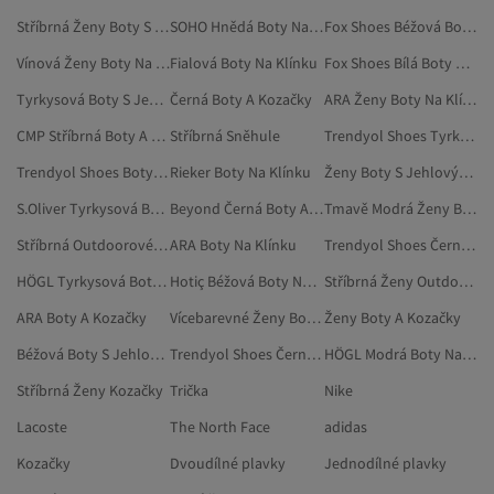
Stříbrná Ženy Boty S Jehlovými Podpatky
SOHO Hnědá Boty Na Klínku
Fox Shoes Béžová Boty Na Klínku
Vínová Ženy Boty Na Klínku
Fialová Boty Na Klínku
Fox Shoes Bílá Boty Na Klínku
Tyrkysová Boty S Jehlovými Podpatky
Černá Boty A Kozačky
ARA Ženy Boty Na Klínku
CMP Stříbrná Boty A Kozačky
Stříbrná Sněhule
Trendyol Shoes Tyrkysová Boty S Jehlovými Podpatky
Trendyol Shoes Boty A Kozačky
Rieker Boty Na Klínku
Ženy Boty S Jehlovými Podpatky
S.Oliver Tyrkysová Boty S Jehlovými Podpatky
Beyond Černá Boty A Kozačky
Tmavě Modrá Ženy Boty Na Klínku
Stříbrná Outdoorové Boty
ARA Boty Na Klínku
Trendyol Shoes Černá Boty A Kozačky
HÖGL Tyrkysová Boty S Jehlovými Podpatky
Hotiç Béžová Boty Na Klínku
Stříbrná Ženy Outdoorové Boty
ARA Boty A Kozačky
Vícebarevné Ženy Boty Na Klínku
Ženy Boty A Kozačky
Béžová Boty S Jehlovými Podpatky
Trendyol Shoes Černá Boty S Jehlovými Podpatky
HÖGL Modrá Boty Na Klínku
Stříbrná Ženy Kozačky
Trička
Nike
Lacoste
The North Face
adidas
Kozačky
Dvoudílné plavky
Jednodílné plavky