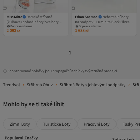
Miss Mitto
Dámské stříbrné
Erkan Saçmacı
Neformální boty
(kulhavé) pohodlné stylové boty
na podpatku Luminita Black Silver
Doprava zdarma
Doprava zdarma
Sultan Shiny Drop Stone na
Stone Hidden Wedge
2 093
1 633
Kč
Kč
klínovém podpatku
1
Sponzorované položky jsou propagační nabídky zvýrazněné prodejci.
Trendyol
Stříbrná Obuv
Stříbrná Boty s jehlovými podpatky
Stř
Mohlo by se ti také líbit
Zimni Boty
Turisticke Boty
Pracovni Boty
Tasky Pr
Popularni Značky
Zobrazit vše