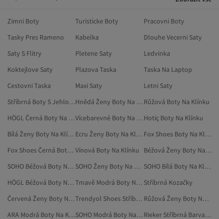
Zimni Boty
Turisticke Boty
Pracovni Boty
Tasky Pres Rameno
Kabelka
Dlouhe Vecerni Saty
Saty S Flitry
Pletene Saty
Ledvinka
Koktejlove Saty
Plazova Taska
Taska Na Laptop
Cestovni Taska
Maxi Saty
Letni Saty
Stříbrná Boty S Jehlovými Podpatky
Hnědá Ženy Boty Na Klínku
Růžová Boty Na Klínku
HÖGL Černá Boty Na Klínku
Vícebarevné Boty Na Klínku
Hotiç Boty Na Klínku
Bílá Ženy Boty Na Klínku
Ecru Ženy Boty Na Klínku
Fox Shoes Boty Na Klínku
Fox Shoes Černá Boty Na Klínku
Vínová Boty Na Klínku
Béžová Ženy Boty Na Klínku
SOHO Béžová Boty Na Klínku
SOHO Ženy Boty Na Klínku
SOHO Bílá Boty Na Klínku
HÖGL Béžová Boty Na Klínku
Tmavě Modrá Boty Na Klínku
Stříbrná Kozačky
Červená Ženy Boty Na Klínku
Trendyol Shoes Stříbrná Boty S Jehlovými Podpatky
Růžová Ženy Boty Na Klínku
ARA Modrá Boty Na Klínku
SOHO Modrá Boty Na Klínku
Rieker Stříbrná Barva Boty Na Klínku