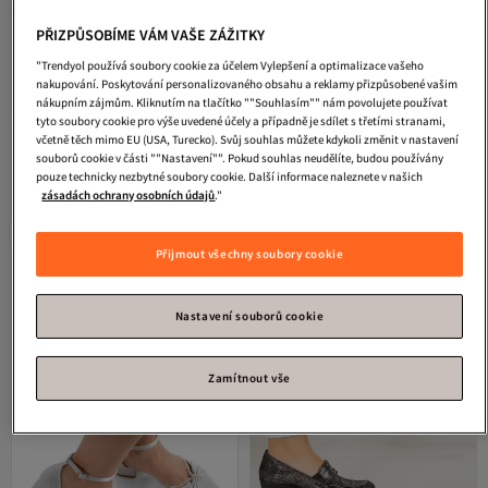
PŘIZPŮSOBÍME VÁM VAŠE ZÁŽITKY
"Trendyol používá soubory cookie za účelem Vylepšení a optimalizace vašeho
nakupování. Poskytování personalizovaného obsahu a reklamy přizpůsobené vašim
nákupním zájmům. Kliknutím na tlačítko ""Souhlasím"" nám povolujete používat
tyto soubory cookie pro výše uvedené účely a případně je sdílet s třetími stranami,
včetně těch mimo EU (USA, Turecko). Svůj souhlas můžete kdykoli změnit v nastavení
AYDOĞDU by ünal
Stříbrné letní
Fly London
Čerpadla
souborů cookie v části ""Nastavení"". Pokud souhlas neudělíte, budou používány
dámské boty na klínovém podpatku
pouze technicky nezbytné soubory cookie. Další informace naleznete v našich
4.9
(
10
)
Doprava zdarma
s křížovými pásky -520
2 549
Doprava zdarma
-25%
zásadách ochrany osobních údajů
."
Kč
3 398
1 642
Kč
Přijmout všechny soubory cookie
Nastavení souborů cookie
Zamítnout vše