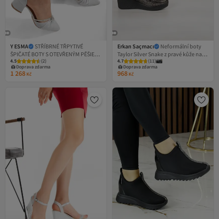
Y ESMA
STŘÍBRNÉ TŘPYTIVÉ
Erkan Saçmacı
Neformální boty
ŠPIČATÉ BOTY S OTEVŘENÝM PĚŠIEM,
Taylor Silver Snake z pravé kůže na
4.5
(
2
)
4.7
(
11
)
5 CM POHLÁNĚNÝ PODPATĚK,
klínovém podpatku
Doprava zdarma
Doprava zdarma
ZDOBENÉ KAMENY, NOVÁ SEZÓNA
1 268
968
Kč
Kč