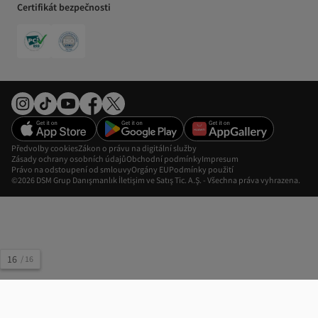
Certifikát bezpečnosti
Předvolby cookies
Zákon o právu na digitální služby
Zásady ochrany osobních údajů
Obchodní podmínky
Impresum
Právo na odstoupení od smlouvy
Orgány EU
Podmínky použití
©2026 DSM Grup Danışmanlık İletişim ve Satış Tic. A.Ş. - Všechna práva vyhrazena.
16
/
16