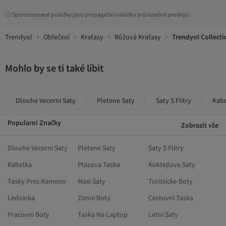
Sponzorované položky jsou propagační nabídky zvýrazněné prodejci.
Trendyol
Oblečení
Kraťasy
Růžová Kraťasy
Trendyol Collecti
Mohlo by se ti také líbit
Dlouhe Vecerni Saty
Pletene Saty
Saty S Flitry
Kab
Popularni Značky
Zobrazit vše
Dlouhe Vecerni Saty
Pletene Saty
Saty S Flitry
Kabelka
Plazova Taska
Koktejlove Saty
Tasky Pres Rameno
Maxi Saty
Turisticke Boty
Ledvinka
Zimni Boty
Cestovni Taska
Pracovni Boty
Taska Na Laptop
Letni Saty