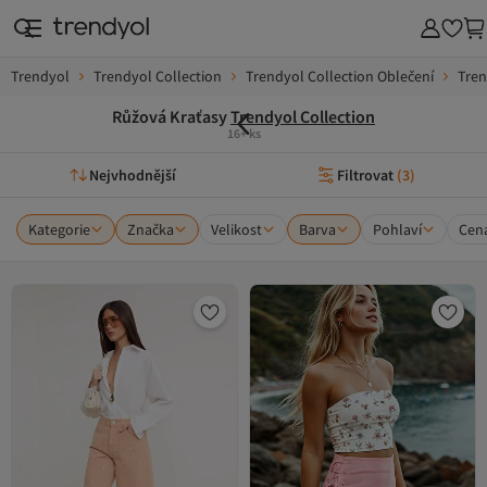
Trendyol
Trendyol Collection
Trendyol Collection Oblečení
Tren
Růžová Kraťasy
Trendyol Collection
16+ ks
Nejvhodnější
Filtrovat
(
3
)
Kategorie
Značka
Velikost
Barva
Pohlaví
Cen