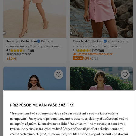
Trendyol Collection
Růžové
Trendyol Collection
Růžová tkaná
džínové šortky City Boy s květinovou
sukně s šněrováním a očkem
4.3
(
15
)
4.5
(
1050
)
výšivkou TWOSS26SR00070
TWOAW21SR0038
Doprava zdarma
Doprava zdarma nad 500 Kč
715
404
-45%
Kč
Kč
733
PŘIZPŮSOBÍME VÁM VAŠE ZÁŽITKY
"Trendyol používá soubory cookie za účelem Vylepšení a optimalizace vašeho
nakupování. Poskytování personalizovaného obsahu a reklamy přizpůsobené vašim
nákupním zájmům. Kliknutím na tlačítko ""Souhlasím"" nám povolujete používat
tyto soubory cookie pro výše uvedené účely a případně je sdílet s třetími stranami,
včetně těch mimo EU (USA, Turecko). Svůj souhlas můžete kdykoli změnit v nastavení