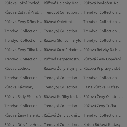
Růžová Ložní Povlečení
Růžová Halenky Nadměrné Velikosti
Růžová Povlečení Na Jednolůžko
Růžová Ostatní Příslušenství
Trendyol Collection Růžová Kraťasy Capri A Bermudy
Trendyol Collection Růžová Kalhoty
Růžová Ženy Džíny Nadměrné Velikosti
Růžová Oblečení
Trendyol Collection Červená Kraťasy
Trendyol Collection Růžová Halenky
Trendyol Collection Růžová Doplňky
Trendyol Collection Růžová Vesty
Trendyol Collection Růžová Trička
Růžová Sluneční Brýle
Trendyol Collection Růžová Mikiny
Růžová Ženy Tílka Nadměrné Velikosti
Růžová Sukně Nadměrné Velikosti
Růžová Řetízky Na Nohu
Trendyol Collection Růžová Parea
Růžová Bezpečnostní Sady
Růžová Ženy Oblečení
Růžová Lodičky
Růžová Ženy Blejzry Nadměrné Velikosti
Růžová Přípravy Jídel
Trendyol Collection Vínová Kraťasy
Trendyol Collection Žlutá Kraťasy
Trendyol Collection Růžová Tílka
Růžová Kávovary
Trendyol Collection Oranžová Kraťasy
Faina Růžová Kraťasy
Růžová Sady Přehozů
Růžová Košilky Nadměrné Velikosti
Růžová Ženy Ostatní Příslušenství
Trendyol Collection Růžová Blejzry A Vesty
Trendyol Collection Růžová Šaty
Růžová Ženy Trička Nadměrné Velikosti
Růžová Ženy Halenky Nadměrné Velikosti
Růžová Ženy Sukně Nadměrné Velikosti
Trendyol Collection Béžová Kraťasy
Růžová Dřevěné Hračky
Trendyol Collection Růžová Plážové Oblečení
Koton Růžová Kraťasy