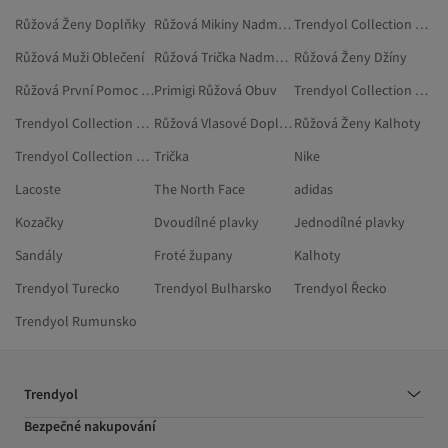
Růžová Ženy Doplňky
Růžová Mikiny Nadměrné Velikosti
Trendyol Collection Růžová Kombinézy
Růžová Muži Oblečení
Růžová Trička Nadměrné Velikosti
Růžová Ženy Džíny
Růžová První Pomoc A Bezpečnost
Primigi Růžová Obuv
Trendyol Collection Zelená Kraťasy
Trendyol Collection Růžová Body
Růžová Vlasové Doplňky
Růžová Ženy Kalhoty
Trendyol Collection Růžová Propínací Svetry
Trička
Nike
Lacoste
The North Face
adidas
Kozačky
Dvoudílné plavky
Jednodílné plavky
Sandály
Froté župany
Kalhoty
Trendyol Turecko
Trendyol Bulharsko
Trendyol Řecko
Trendyol Rumunsko
Trendyol
Bezpečné nakupování