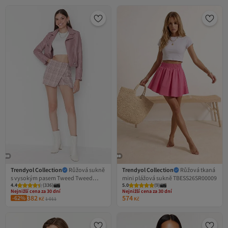
Trendyol Collection
Růžová sukně
Trendyol Collection
Růžová tkaná
s vysokým pasem Tweed Tweed
mini plážová sukně TBESS26SR00009
Nejnižší cena za 30 dní
Nejnižší cena za 30 dní
4.4
Doprava zdarma nad 500 Kč
(
336
)
5.0
Doprava zdarma
(
9
)
Shorts TWOAW23SR00029
Nejnižší cena za 30 dní
Nejnižší cena za 30 dní
382
574
-62%
Kč
1 011
Kč