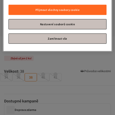
Přijmout všechny soubory cookie
Nastavení souborů cookie
Zamítnout vše
Trendyol Collection
Bílé tkané večerní šaty a šaty na promoci 
TPRSS23AE00228
Zbývá už jen 2 ks!
Velikost
:
38
Průvodce velikostmi
34
36
38
40
42
Dostupné kampaně
Doprava zdarma