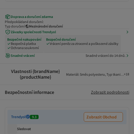
Doprava a doručení zdarma
Předpokládané doručení:
Typ doručení
Mezinárodní doručení
Závazky společnosti Trendyol
Bezpečné nakupování
Bezpečné doručení
Bezpečná platba
Vrácení peněz za ztracené a poškozené zásilky
Ochrana soukromí
Snadné vrácení
Snadné vrácení do 14 dnů.
Vlastnosti {brandName}
+
18
Materiál
:
Směs polyesteru
,
Typ tkaniny
:
Tkan
{productName}
Bezpečnostní informace
Zobrazit podrobnosti
Trendyol
Zobrazit Obchod
9.3
Sledovat