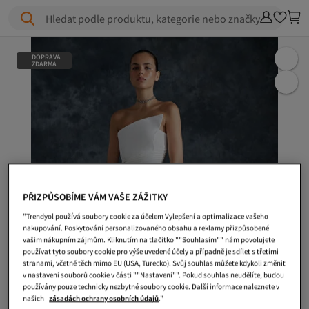
Hledat podle produktu, kategorie nebo značky
DOPRAVA
ZDARMA
PŘIZPŮSOBÍME VÁM VAŠE ZÁŽITKY
"Trendyol používá soubory cookie za účelem Vylepšení a optimalizace vašeho
nakupování. Poskytování personalizovaného obsahu a reklamy přizpůsobené
vašim nákupním zájmům. Kliknutím na tlačítko ""Souhlasím"" nám povolujete
používat tyto soubory cookie pro výše uvedené účely a případně je sdílet s třetími
stranami, včetně těch mimo EU (USA, Turecko). Svůj souhlas můžete kdykoli změnit
v nastavení souborů cookie v části ""Nastavení"". Pokud souhlas neudělíte, budou
používány pouze technicky nezbytné soubory cookie. Další informace naleznete v
našich
zásadách ochrany osobních údajů
."