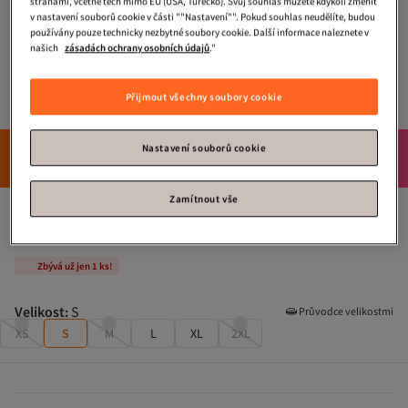
stranami, včetně těch mimo EU (USA, Turecko). Svůj souhlas můžete kdykoli změnit
v nastavení souborů cookie v části ""Nastavení"". Pokud souhlas neudělíte, budou
používány pouze technicky nezbytné soubory cookie. Další informace naleznete v
našich
zásadách ochrany osobních údajů
."
Přijmout všechny soubory cookie
Nastavení souborů cookie
18
26
03
Flash produkty
:
:
Neváhej a nakup.
h
min
s
Zamítnout vše
Trendyol Collection
Černé oversize/tričko širokého střihu s 
potiskem ze 100% bavlny TMNSS23TS00238
Zbývá už jen 1 ks!
Velikost
:
S
Průvodce velikostmi
XS
S
M
L
XL
2XL