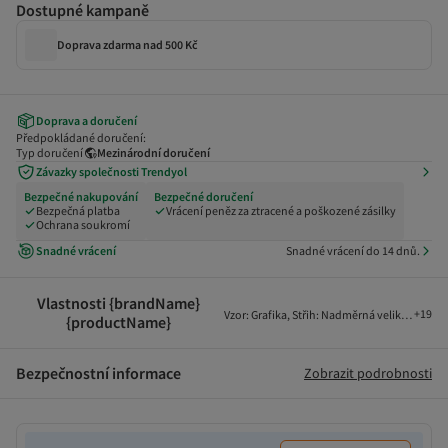
Dostupné kampaně
Doprava zdarma nad 500 Kč
Doprava a doručení
Předpokládané doručení:
Typ doručení
Mezinárodní doručení
Závazky společnosti Trendyol
Bezpečné nakupování
Bezpečné doručení
Bezpečná platba
Vrácení peněz za ztracené a poškozené zásilky
Ochrana soukromí
Snadné vrácení
Snadné vrácení do 14 dnů.
Vlastnosti {brandName}
+
19
Vzor
:
Grafika
,
Střih
:
Nadměrná velikost
,
Líme
{productName}
Bezpečnostní informace
Zobrazit podrobnosti