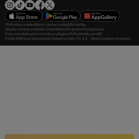
Předvolby cookies
Zákon o právu na digitální služby
Zásady ochrany osobních údajů
Obchodní podmínky
Impresum
Právo na odstoupení od smlouvy
Orgány EU
Podmínky použití
©2026 DSM Grup Danışmanlık İletişim ve Satış Tic. A.Ş. - Všechna práva vyhrazena.