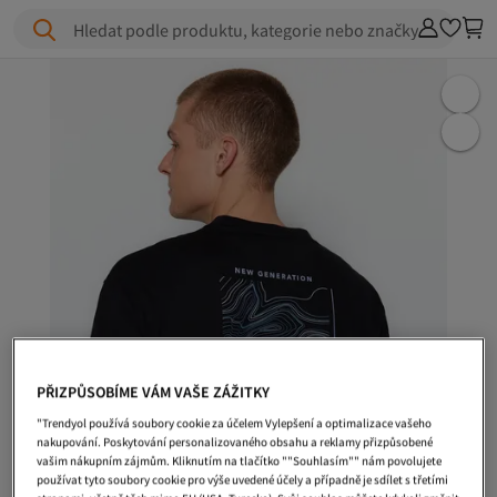
Hledat podle produktu, kategorie nebo značky
PŘIZPŮSOBÍME VÁM VAŠE ZÁŽITKY
"Trendyol používá soubory cookie za účelem Vylepšení a optimalizace vašeho
nakupování. Poskytování personalizovaného obsahu a reklamy přizpůsobené
vašim nákupním zájmům. Kliknutím na tlačítko ""Souhlasím"" nám povolujete
používat tyto soubory cookie pro výše uvedené účely a případně je sdílet s třetími