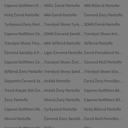
Capone Outfitters Vínová Pantofle
HÖGL Černá Pantofle
ARA Růžová Pantofle
Hotiç Černá Pantofle
ARA Černá Pantofle
Červená Ženy Pantofle
Tyrkysová Ženy Pantofle
Trendyol Shoes Tyrkysová Sandály A Pantofle
SOHO Černá Pantofle
Capone Outfitters Červená Pantofle
SOHO Červená Sandály A Pantofle
Trendyol Shoes Krémová Sandály A Pantofle
Trendyol Shoes Tmavě Modrá Pantofle
ARA Stříbrná Pantofle
Stříbrná Pantofle
Červená Sandály A Pantofle
Liger Červená Pantofle
Černá Ponožkové Pantofle
Capone Outfitters Černá Pantofle
Trendyol Shoes Žlutá Sandály A Pantofle
Červená Muži Pantofle
Stříbrná Ženy Pantofle
Trendyol Shoes Sandály A Pantofle
Trendyol Shoes Vícebarevné Sandály A Pantofle
Geppetto Červená Sandály A Pantofle
Hnědá Pantofle
Černá Ženy Ponožkové Pantofle
Trend Alaçatı Stili Černá Pantofle
Hnědá Ženy Pantofle
Capone Outfitters Béžová Pantofle
Ženy Pantofle
Vínová Ženy Pantofle
Capone Outfitters Stříbrná Pantofle
Capone Outfitters Růžová Pantofle
Tyrkysová Pantofle
Hotiç Béžová Pantofle
Vínová Pantofle
Červená Ženy Sandály A Pantofle
Černá Muži Ponožkové Pantofle