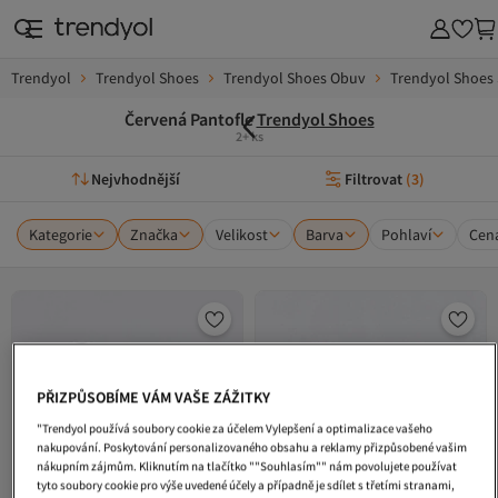
Trendyol
Trendyol Shoes
Trendyol Shoes Obuv
Trendyol Shoes 
Červená Pantofle
Trendyol Shoes
2+ ks
Nejvhodnější
Filtrovat
(
3
)
Kategorie
Značka
Velikost
Barva
Pohlaví
Cen
PŘIZPŮSOBÍME VÁM VAŠE ZÁŽITKY
"Trendyol používá soubory cookie za účelem Vylepšení a optimalizace vašeho
nakupování. Poskytování personalizovaného obsahu a reklamy přizpůsobené vašim
nákupním zájmům. Kliknutím na tlačítko ""Souhlasím"" nám povolujete používat
tyto soubory cookie pro výše uvedené účely a případně je sdílet s třetími stranami,