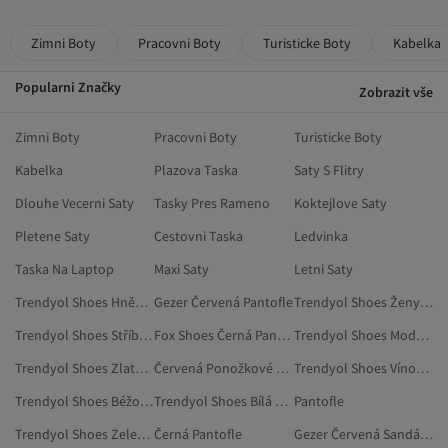
Zimni Boty
Pracovni Boty
Turisticke Boty
Kabelka
Popularni Značky
Zobrazit vše
Zimni Boty
Pracovni Boty
Turisticke Boty
Kabelka
Plazova Taska
Saty S Flitry
Dlouhe Vecerni Saty
Tasky Pres Rameno
Koktejlove Saty
Pletene Saty
Cestovni Taska
Ledvinka
Taska Na Laptop
Maxi Saty
Letni Saty
Trendyol Shoes Hnědá Pantofle
Gezer Červená Pantofle
Trendyol Shoes Ženy Pantofle
Trendyol Shoes Stříbrná Sandály A Pantofle
Fox Shoes Černá Pantofle
Trendyol Shoes Modrá Pantofle
Trendyol Shoes Zlatá Barva Pantofle
Červená Ponožkové Pantofle
Trendyol Shoes Vínová Sandály A Pantofle
Trendyol Shoes Béžová Sandály A Pantofle
Trendyol Shoes Bílá Pantofle
Pantofle
Trendyol Shoes Zelená Sandály A Pantofle
Černá Pantofle
Gezer Červená Sandály A Pantofle