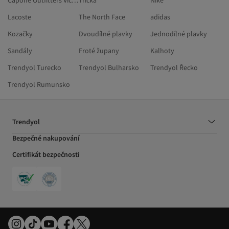
Capone Outfitters Vícebarevné Pantofle
Trička
Nike
Lacoste
The North Face
adidas
Kozačky
Dvoudílné plavky
Jednodílné plavky
Sandály
Froté župany
Kalhoty
Trendyol Turecko
Trendyol Bulharsko
Trendyol Řecko
Trendyol Rumunsko
Trendyol
Bezpečné nakupování
Certifikát bezpečnosti