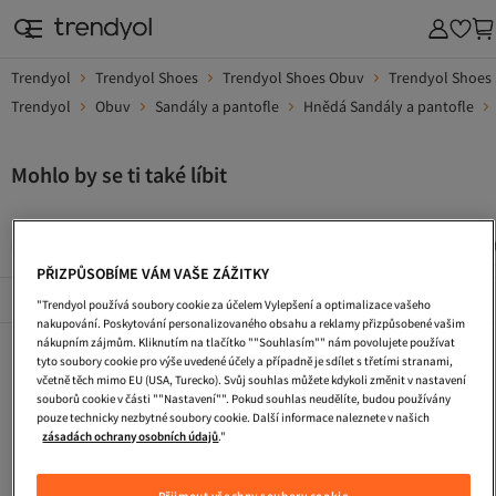
Trendyol
Trendyol Shoes
Trendyol Shoes Obuv
Trendyol Shoes 
Trendyol
Obuv
Sandály a pantofle
Hnědá Sandály a pantofle
Mohlo by se ti také líbit
Pracovni Boty
Zimni Boty
Turisticke Boty
Saty S Fli
PŘIZPŮSOBÍME VÁM VAŠE ZÁŽITKY
Popularni Značky
Zobrazit vše
"Trendyol používá soubory cookie za účelem Vylepšení a optimalizace vašeho
nakupování. Poskytování personalizovaného obsahu a reklamy přizpůsobené vašim
nákupním zájmům. Kliknutím na tlačítko ""Souhlasím"" nám povolujete používat
Pracovni Boty
Zimni Boty
Turisticke Boty
tyto soubory cookie pro výše uvedené účely a případně je sdílet s třetími stranami,
včetně těch mimo EU (USA, Turecko). Svůj souhlas můžete kdykoli změnit v nastavení
Saty S Flitry
Tasky Pres Rameno
Dlouhe Vecerni Saty
souborů cookie v části ""Nastavení"". Pokud souhlas neudělíte, budou používány
pouze technicky nezbytné soubory cookie. Další informace naleznete v našich
Kabelka
Plazova Taska
Koktejlove Saty
zásadách ochrany osobních údajů
."
Cestovni Taska
Pletene Saty
Ledvinka