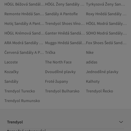
HÖGL Béžová Sandály A Pantofle
HÖGL Ženy Sandály A Pantofle
Tyrkysová Ženy Sandály A Pantofle
Remonte Hnědá Sandály A Pantofle
Sandály A Pantofle
Roxy Hnědá Sandály A Pantofle
Hotiç Sandály A Pantofle
Trendyol Shoes Vínová Sandály A Pantofle
HÖGL Modrá Sandály A Pantofle
HÖGL Krémová Sandály A Pantofle
Ganter Hnědá Sandály A Pantofle
SOHO Modrá Sandály A Pantofle
ARA Modrá Sandály A Pantofle
Muggo Hnědá Sandály A Pantofle
Fox Shoes Šedá Sandály A Pantofle
Červená Sandály A Pantofle
Trička
Nike
Lacoste
The North Face
adidas
Kozačky
Dvoudílné plavky
Jednodílné plavky
Sandály
Froté župany
Kalhoty
Trendyol Turecko
Trendyol Bulharsko
Trendyol Řecko
Trendyol Rumunsko
Trendyol