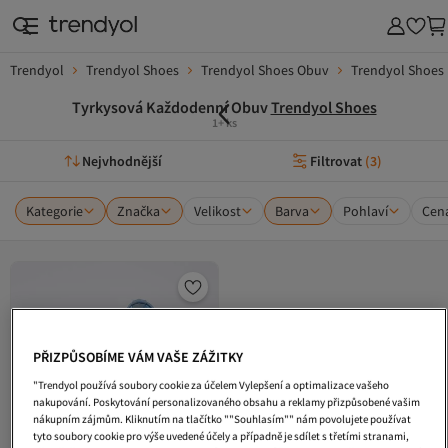
Trendyol
Trendyol Shoes
Trendyol Shoes Obuv
Trendyol Shoes
Tyrkysová Každodenní Obuv
Trendyol Shoes
1+ ks
Nejvhodnější
Filtrovat
(
3
)
Kategorie
Značka
Velikost
Barva
Pohlaví
Cen
PŘIZPŮSOBÍME VÁM VAŠE ZÁŽITKY
"Trendyol používá soubory cookie za účelem Vylepšení a optimalizace vašeho
nakupování. Poskytování personalizovaného obsahu a reklamy přizpůsobené vašim
nákupním zájmům. Kliknutím na tlačítko ""Souhlasím"" nám povolujete používat
tyto soubory cookie pro výše uvedené účely a případně je sdílet s třetími stranami,