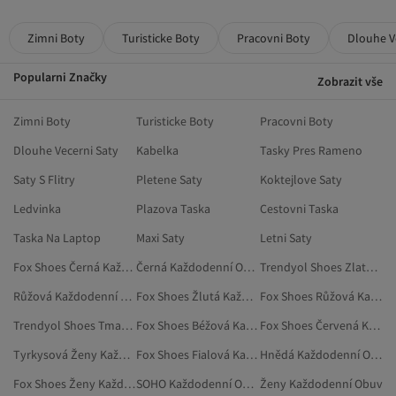
Zimni Boty
Turisticke Boty
Pracovni Boty
Dlouhe V
Popularni Značky
Zobrazit vše
Zimni Boty
Turisticke Boty
Pracovni Boty
Dlouhe Vecerni Saty
Kabelka
Tasky Pres Rameno
Saty S Flitry
Pletene Saty
Koktejlove Saty
Ledvinka
Plazova Taska
Cestovni Taska
Taska Na Laptop
Maxi Saty
Letni Saty
Fox Shoes Černá Každodenní Obuv
Černá Každodenní Obuv
Trendyol Shoes Zlatá Barva Každodenní Obuv
Růžová Každodenní Obuv
Fox Shoes Žlutá Každodenní Obuv
Fox Shoes Růžová Každodenní Obuv
Trendyol Shoes Tmavě Modrá Každodenní Obuv
Fox Shoes Béžová Každodenní Obuv
Fox Shoes Červená Každodenní Obuv
Tyrkysová Ženy Každodenní Obuv
Fox Shoes Fialová Každodenní Obuv
Hnědá Každodenní Obuv
Fox Shoes Ženy Každodenní Obuv
SOHO Každodenní Obuv
Ženy Každodenní Obuv