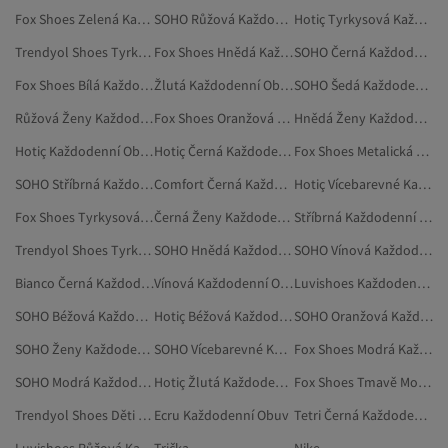
Fox Shoes Zelená Každodenní Obuv
SOHO Růžová Každodenní Obuv
Hotiç Tyrkysová Každodenní Obuv
Trendyol Shoes Tyrkysová Doplňky
Fox Shoes Hnědá Každodenní Obuv
SOHO Černá Každodenní Obuv
Fox Shoes Bílá Každodenní Obuv
Žlutá Každodenní Obuv
SOHO Šedá Každodenní Obuv
Růžová Ženy Každodenní Obuv
Fox Shoes Oranžová Každodenní Obuv
Hnědá Ženy Každodenní Obuv
Hotiç Každodenní Obuv
Hotiç Černá Každodenní Obuv
Fox Shoes Metalická Každodenní Obuv
SOHO Stříbrná Každodenní Obuv
Comfort Černá Každodenní Obuv
Hotiç Vícebarevné Každodenní Obuv
Fox Shoes Tyrkysová Obuv
Černá Ženy Každodenní Obuv
Stříbrná Každodenní Obuv
Trendyol Shoes Tyrkysová Boty S Jehlovými Podpatky
SOHO Hnědá Každodenní Obuv
SOHO Vínová Každodenní Obuv
Bianco Černá Každodenní Obuv
Vínová Každodenní Obuv
Luvishoes Každodenní Obuv
SOHO Béžová Každodenní Obuv
Hotiç Béžová Každodenní Obuv
SOHO Oranžová Každodenní Obuv
SOHO Ženy Každodenní Obuv
SOHO Vícebarevné Každodenní Obuv
Fox Shoes Modrá Každodenní Obuv
SOHO Modrá Každodenní Obuv
Hotiç Žlutá Každodenní Obuv
Fox Shoes Tmavě Modrá Každodenní Obuv
Trendyol Shoes Děti Každodenní Obuv
Ecru Každodenní Obuv
Tetri Černá Každodenní Obuv