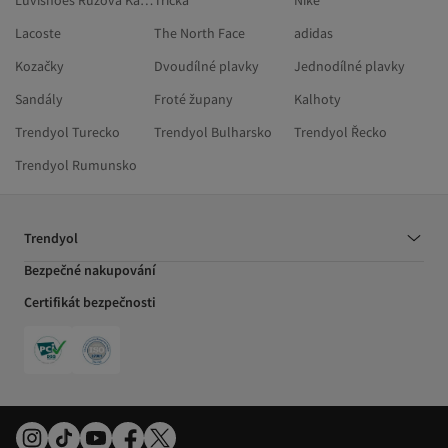
Luvishoes Růžová Každodenní Obuv
Trička
Nike
Lacoste
The North Face
adidas
Kozačky
Dvoudílné plavky
Jednodílné plavky
Sandály
Froté župany
Kalhoty
Trendyol Turecko
Trendyol Bulharsko
Trendyol Řecko
Trendyol Rumunsko
Trendyol
Bezpečné nakupování
Certifikát bezpečnosti