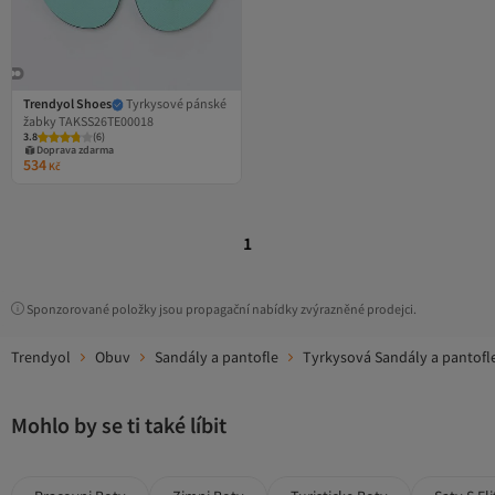
Trendyol Shoes
Tyrkysové pánské
žabky TAKSS26TE00018
3.8
(
6
)
Doprava zdarma
534
Kč
1
Sponzorované položky jsou propagační nabídky zvýrazněné prodejci.
Trendyol
Obuv
Sandály a pantofle
Tyrkysová Sandály a pantofl
Mohlo by se ti také líbit