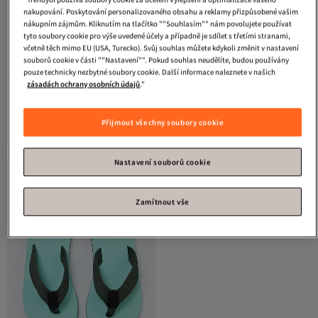
nakupování. Poskytování personalizovaného obsahu a reklamy přizpůsobené vašim
nákupním zájmům. Kliknutím na tlačítko ""Souhlasím"" nám povolujete používat
tyto soubory cookie pro výše uvedené účely a případně je sdílet s třetími stranami,
včetně těch mimo EU (USA, Turecko). Svůj souhlas můžete kdykoli změnit v nastavení
souborů cookie v části ""Nastavení"". Pokud souhlas neudělíte, budou používány
pouze technicky nezbytné soubory cookie. Další informace naleznete v našich
zásadách ochrany osobních údajů
."
Trendyol Shoes
Baby Blue
Trendyol Shoes
Baby Blue dámské
Flatform dámské bazénové pantofle
žabky s vycpávkou TAKSS25TE00050
Nejnižší cena za 30 dní
Nejnižší cena za 30 dní
4.8
Doprava zdarma nad 500 Kč
(
23
)
4.3
Doprava zdarma nad 500 Kč
(
9
)
TAKSS24TE00013
Přijmout všechny soubory cookie
Nejnižší cena za 30 dní
Nejnižší cena za 30 dní
438
439
Kč
Kč
Nastavení souborů cookie
Zamítnout vše