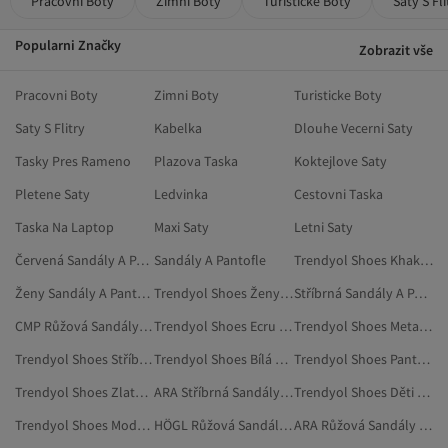
Pracovni Boty
Zimni Boty
Turisticke Boty
Saty S Fli
Popularni Značky
Zobrazit vše
Pracovni Boty
Zimni Boty
Turisticke Boty
Saty S Flitry
Kabelka
Dlouhe Vecerni Saty
Tasky Pres Rameno
Plazova Taska
Koktejlove Saty
Pletene Saty
Ledvinka
Cestovni Taska
Taska Na Laptop
Maxi Saty
Letni Saty
Červená Sandály A Pantofle
Sandály A Pantofle
Trendyol Shoes Khaki Sandály A Pantofle
Ženy Sandály A Pantofle
Trendyol Shoes Ženy Sandály A Pantofle
Stříbrná Sandály A Pantofle
CMP Růžová Sandály A Pantofle
Trendyol Shoes Ecru Sandály A Pantofle
Trendyol Shoes Metalická Sandály A Pantofle
Trendyol Shoes Stříbrná Sandály
Trendyol Shoes Bílá Sandály A Pantofle
Trendyol Shoes Pantofle
Trendyol Shoes Zlatá Barva Sandály A Pantofle
ARA Stříbrná Sandály A Pantofle
Trendyol Shoes Děti Sandály A Pantofle
Trendyol Shoes Modrá Sandály A Pantofle
HÖGL Růžová Sandály A Pantofle
ARA Růžová Sandály A Pantofle