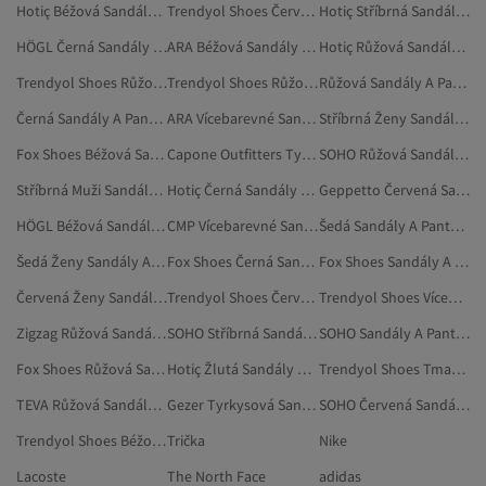
Hotiç Béžová Sandály A Pantofle
Trendyol Shoes Červená Sandály
Hotiç Stříbrná Sandály A Pantofle
HÖGL Černá Sandály A Pantofle
ARA Béžová Sandály A Pantofle
Hotiç Růžová Sandály A Pantofle
Trendyol Shoes Růžová Sandály
Trendyol Shoes Růžová Pantofle
Růžová Sandály A Pantofle
Černá Sandály A Pantofle
ARA Vícebarevné Sandály A Pantofle
Stříbrná Ženy Sandály A Pantofle
Fox Shoes Béžová Sandály A Pantofle
Capone Outfitters Tyrkysová Sandály A Pantofle
SOHO Růžová Sandály A Pantofle
Stříbrná Muži Sandály A Pantofle
Hotiç Černá Sandály A Pantofle
Geppetto Červená Sandály A Pantofle
HÖGL Béžová Sandály A Pantofle
CMP Vícebarevné Sandály A Pantofle
Šedá Sandály A Pantofle
Šedá Ženy Sandály A Pantofle
Fox Shoes Černá Sandály A Pantofle
Fox Shoes Sandály A Pantofle
Červená Ženy Sandály A Pantofle
Trendyol Shoes Červená Pantofle
Trendyol Shoes Vícebarevné Pantofle
Zigzag Růžová Sandály A Pantofle
SOHO Stříbrná Sandály A Pantofle
SOHO Sandály A Pantofle
Fox Shoes Růžová Sandály A Pantofle
Hotiç Žlutá Sandály A Pantofle
Trendyol Shoes Tmavě Modrá Sandály A Pantofle
TEVA Růžová Sandály A Pantofle
Gezer Tyrkysová Sandály A Pantofle
SOHO Červená Sandály A Pantofle
Trendyol Shoes Béžová Pantofle
Trička
Nike
Lacoste
The North Face
adidas