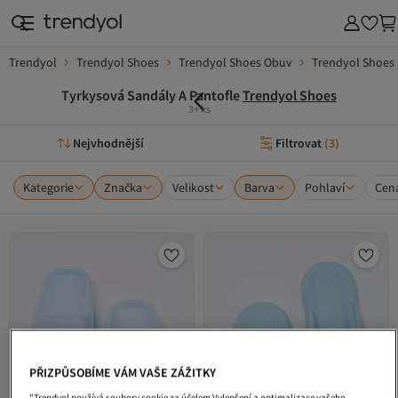
Trendyol
Trendyol Shoes
Trendyol Shoes Obuv
Trendyol Shoes 
Tyrkysová Sandály A Pantofle
Trendyol Shoes
3+ ks
Nejvhodnější
Filtrovat
(
3
)
Kategorie
Značka
Velikost
Barva
Pohlaví
Cen
PŘIZPŮSOBÍME VÁM VAŠE ZÁŽITKY
"Trendyol používá soubory cookie za účelem Vylepšení a optimalizace vašeho