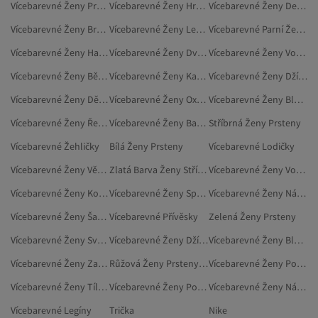
Vícebarevné Ženy Propínací Svetry Nadměrné Velikosti
Vícebarevné Ženy Hračky
Vícebarevné Ženy Decentní Dvoudílné Sady
Vícebarevné Ženy Brýle A Příslušenství K Brýlím
Vícebarevné Ženy Legíny Nadměrné Velikosti
Vícebarevné Parní Žehlička
Vícebarevné Ženy Halenky Nadměrné Velikosti
Vícebarevné Ženy Dvoudílné Sady
Vícebarevné Ženy Volné Propínací Svetry
Vícebarevné Ženy Běžecká Obuv
Vícebarevné Ženy Kabelky
Vícebarevné Ženy Džíny
Vícebarevné Ženy Dětské Potřeby
Vícebarevné Ženy Oxfordky
Vícebarevné Ženy Blejzry
Vícebarevné Ženy Řetízky Na Nohu
Vícebarevné Ženy Bačkory
Stříbrná Ženy Prsteny
Vícebarevné Žehličky
Bílá Ženy Prsteny
Vícebarevné Lodičky
Vícebarevné Ženy Větrovky
Zlatá Barva Ženy Stříbrné Prsteny
Vícebarevné Ženy Volné Svetry
Vícebarevné Ženy Koloběžky
Vícebarevné Ženy Spodničky
Vícebarevné Ženy Náramky
Vícebarevné Ženy Šaty Nadměrné Velikosti
Vícebarevné Přívěsky
Zelená Ženy Prsteny
Vícebarevné Ženy Svetry A Propínací Svetry
Vícebarevné Ženy Džíny Nadměrné Velikosti
Vícebarevné Ženy Blejzry Nadměrné Velikosti
Vícebarevné Ženy Zavazadla
Růžová Ženy Prsteny, Bižuterie
Vícebarevné Ženy Pouzdra Na Karty
Vícebarevné Ženy Tílka Nadměrné Velikosti
Vícebarevné Ženy Podvazkové Pásy
Vícebarevné Ženy Náramky Z Bižuterie
Vícebarevné Legíny
Trička
Nike