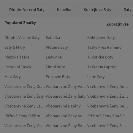
Dlouhe Vecerni Saty
Kabelka
Koktejlove Saty
Saty 
Popularni Značky
Zobrazit vše
Dlouhe Vecerni Saty
Kabelka
Koktejlove Saty
Saty S Flitry
Pletene Saty
Tasky Pres Rameno
Plazova Taska
Ledvinka
Turisticke Boty
Cestovni Taska
Zimni Boty
Taska Na Laptop
Maxi Saty
Pracovni Boty
Letni Saty
Vícebarevné Ženy Ocelové Náušnice
Vícebarevné Ženy Večerní Obuv
Vícebarevné Ženy Doplňky
Vícebarevné Ženy Šály
Vícebarevné Ženy Šaty
Vícebarevné Ženy Župany
Vícebarevné Ženy Lacláče
Vícebarevné Bazény
Vícebarevné Ženy Decentní Vesty
Růžová Ženy Stříbrné Prsteny
Vícebarevné Ženy Kopačky
Stříbrná Ženy Zlaté Prsteny
Vícebarevné Ženy Vesty
Vícebarevné Ženy Svetry Nadměrné Velikosti
Vícebarevné Ženy Sady Drobné Bižuterie