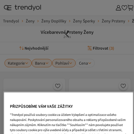
Trendyol
Ženy
Ženy Doplňky
Ženy Šperky
Ženy Prsteny
Ž
Vícebarevné Prsteny Ženy
2+ ks
Nejvhodnější
Filtrovat
(
3
)
Kategorie
Barva
Pohlaví
Cena
PŘIZPŮSOBÍME VÁM VAŠE ZÁŽITKY
"Trendyol používá soubory cookie za účelem Vylepšení a optimalizace vašeho
nakupování. Poskytování personalizovaného obsahu a reklamy přizpůsobené vašim
nákupním zájmům. Kliknutím na tlačítko ""Souhlasím"" nám povolujete používat
tyto soubory cookie pro výše uvedené účely a případně je sdílet s třetími stranami,