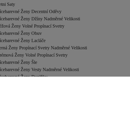
tni Saty
ícebarevné Ženy Decentní Oděvy
ícebarevné Ženy Džíny Nadměrné Velikosti
éžová Ženy Volné Propínací Svetry
ícebarevné Ženy Obuv
ícebarevné Ženy Lacláče
erná Ženy Propínací Svetry Nadměrné Velikosti
rémová Ženy Volné Propínací Svetry
ícebarevné Ženy Šle
ícebarevné Ženy Vesty Nadměrné Velikosti
ícebarevné Ženy Doplňky
ícebarevné Ženy Sluneční Brýle
edá Ženy Volné Propínací Svetry
ícebarevné Ženy Podvazkové Pásy
ervená Ženy Těhotenské Svetry A Propínací Svetry
eny Volné Svetry
yrkysová Ženy Svetry A Propínací Svetry
ícebarevné Ženy Prsteny