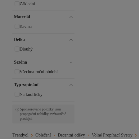
Základní
Materiál
Bavlna
Délka
Dlouhý
Sezóna
Všechna roční období
Typ zapínání
Na knoflíčky
Sponzorované položky jsou
propagační nabídky zvýrazněné
prodejci.
Trendyol
Oblečení
Decentní oděvy
Volné Propínací Svetry