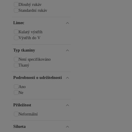
Dlouhý rukáv
Standardní rukáv
Límec
Kulatý výstřih
Výstřih do V
Typ tkaniny
Není specifikováno
Tkaný
Podrobnosti o udržitelnosti
Ano
Ne
Příležitost
Neformální
Silueta