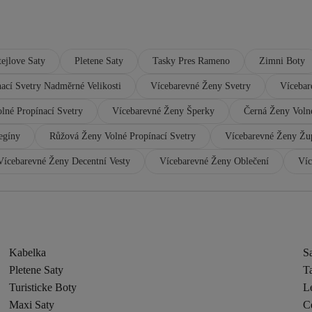
ejlove Saty
Pletene Saty
Tasky Pres Rameno
Zimni Boty
ací Svetry Nadměrné Velikosti
Vícebarevné Ženy Svetry
Vícebar
lné Propínací Svetry
Vícebarevné Ženy Šperky
Černá Ženy Volné
egíny
Růžová Ženy Volné Propínací Svetry
Vícebarevné Ženy Žu
Vícebarevné Ženy Decentní Vesty
Vícebarevné Ženy Oblečení
Víc
Kabelka
Sa
Pletene Saty
T
Turisticke Boty
L
Maxi Saty
C