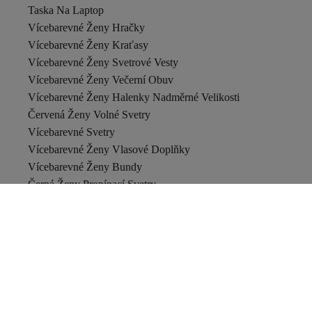
Taska Na Laptop
Vícebarevné Ženy Hračky
Vícebarevné Ženy Kraťasy
Vícebarevné Ženy Svetrové Vesty
Vícebarevné Ženy Večerní Obuv
Vícebarevné Ženy Halenky Nadměrné Velikosti
Červená Ženy Volné Svetry
Vícebarevné Svetry
Vícebarevné Ženy Vlasové Doplňky
Vícebarevné Ženy Bundy
Černá Ženy Propínací Svetry
Vícebarevné Ženy Opasky A Šle
Vícebarevné Ženy Volné Topy
Černá Volné Propínací Svetry
Vícebarevné Ženy Šaty
Vícebarevné Propínací Svetry
Červená Ženy Těhotenské Propínací Svetry
Růžová Ženy Svetry A Propínací Svetry