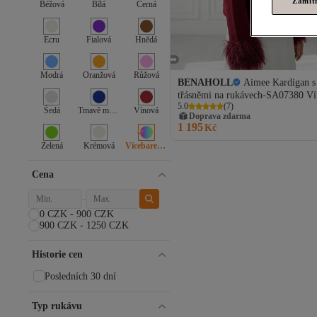
Zamít
Béžová
Bílá
Černá
Ecru
Fialová
Hnědá
Modrá
Oranžová
Růžová
BENAHOLL
Aimee Kardigan s
třásněmi na rukávech-SA07380 V
5.0
(
7
)
Šedá
Tmavě modrá
Vínová
Doprava zdarma
1 195
Kč
Zelená
Krémová
Vícebarevné
Cena
0 CZK - 900 CZK
900 CZK - 1250 CZK
Historie cen
Posledních 30 dní
Typ rukávu