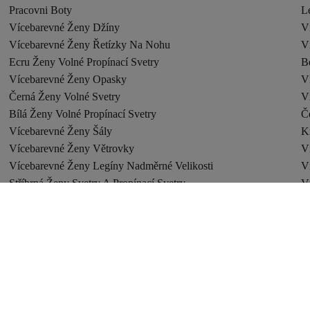
Pracovni Boty
Le
Vícebarevné Ženy Džíny
V
Vícebarevné Ženy Řetízky Na Nohu
V
Ecru Ženy Volné Propínací Svetry
B
Vícebarevné Ženy Opasky
V
Černá Ženy Volné Svetry
V
Bílá Ženy Volné Propínací Svetry
Č
Vícebarevné Ženy Šály
K
Vícebarevné Ženy Větrovky
V
Vícebarevné Ženy Legíny Nadměrné Velikosti
V
Stříbrná Ženy Svetry A Propínací Svetry
V
Modrá Ženy Volné Propínací Svetry
V
Růžová Ženy Propínací Svetry Nadměrné Velikosti
Š
Vícebarevné Ženy Punčocháče Nadměrné Velikosti
V
Tyrkysová Ženy Propínací Svetry
Č
Černá Ženy Svetry A Propínací Svetry
Ž
Stříbrná Ženy Volné Svetry
T
Vícebarevné Ženy Sady Drobné Bižuterie
V