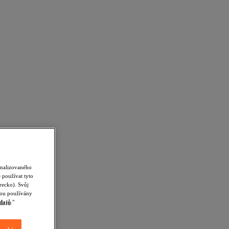
onalizovaného
 používat tyto
recko). Svůj
udou používány
dajů
."