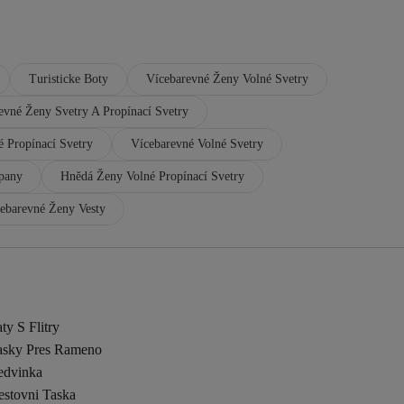
Turisticke Boty
Vícebarevné Ženy Volné Svetry
evné Ženy Svetry A Propínací Svetry
 Propínací Svetry
Vícebarevné Volné Svetry
pany
Hnědá Ženy Volné Propínací Svetry
ebarevné Ženy Vesty
ty S Flitry
asky Pres Rameno
edvinka
estovni Taska