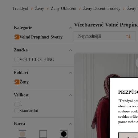
Trendyol
Ženy
Ženy Oblečení
Ženy Decentní oděvy
Ženy 
Vícebarevné Volné Propína
Kategorie
Nejvhodnější
Volné Propínací Svetry
Značka
VOLT CLOTHİNG
Pohlaví
Ženy
PŘIZPŮS
Velikost
"Trendyol po
L
obsahu a rek
Standardní
soubory cooki
souhlas můžet
pouze technic
Barva