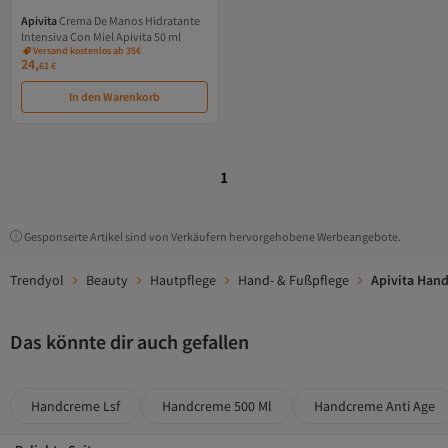
Apivita
Crema De Manos Hidratante
Intensiva Con Miel Apivita 50 ml
Versand kostenlos ab 35€
24,
61
€
In den Warenkorb
1
Gesponserte Artikel sind von Verkäufern hervorgehobene Werbeangebote.
Trendyol
Beauty
Hautpflege
Hand- & Fußpflege
Apivita Hand
Das könnte dir auch gefallen
Handcreme Lsf
Handcreme 500 Ml
Handcreme Anti Age