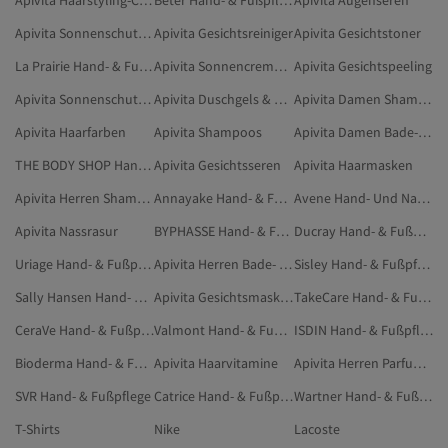
Apivita Haarstyling-Cremes Und -Wachse
Beter Hand- & Fußpflege
Apivita Augenseren
Apivita Sonnenschutzmittel
Apivita Gesichtsreiniger
Apivita Gesichtstoner
La Prairie Hand- & Fußpflege
Apivita Sonnencremes Für Den Körper
Apivita Gesichtspeeling
Apivita Sonnenschutzpflege
Apivita Duschgels & Cremes
Apivita Damen Shampoos
Apivita Haarfarben
Apivita Shampoos
Apivita Damen Bade- & Duschprodukte
THE BODY SHOP Hand- & Fußpflege
Apivita Gesichtsseren
Apivita Haarmasken
Apivita Herren Shampoos
Annayake Hand- & Fußpflege
Avene Hand- Und Nagelpflege
Apivita Nassrasur
BYPHASSE Hand- & Fußpflege
Ducray Hand- & Fußpflege
Uriage Hand- & Fußpflege
Apivita Herren Bade- & Duschprodukte
Sisley Hand- & Fußpflege
Sally Hansen Hand- & Fußpflege
Apivita Gesichtsmasken
TakeCare Hand- & Fußpflege
CeraVe Hand- & Fußpflege
Valmont Hand- & Fußpflege
ISDIN Hand- & Fußpflege
Bioderma Hand- & Fußpflege
Apivita Haarvitamine
Apivita Herren Parfum & Deodorant
SVR Hand- & Fußpflege
Catrice Hand- & Fußpflege
Wartner Hand- & Fußpflege
T-Shirts
Nike
Lacoste