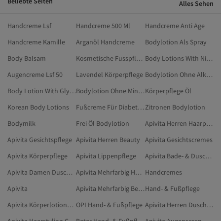
Beliebte Seiten
Alles Sehen
Handcreme Lsf
Handcreme 500 Ml
Handcreme Anti Age
Handcreme Kamille
Arganöl Handcreme
Bodylotion Als Spray
Body Balsam
Kosmetische Fusspflege
Body Lotions With Niacinamide
Augencreme Lsf 50
Lavendel Körperpflege
Bodylotion Ohne Alkohol
Body Lotion With Glycolic Acid
Bodylotion Ohne Mineralöl Und Parabene
Körperpflege Öl
Korean Body Lotions
Fußcreme Für Diabetiker
Zitronen Bodylotion
Bodymilk
Frei Öl Bodylotion
Apivita Herren Haarpflege
Apivita Gesichtspflege
Apivita Herren Beauty
Apivita Gesichtscremes
Apivita Körperpflege
Apivita Lippenpflege
Apivita Bade- & Duschprodukte
Apivita Damen Duschgels & Cremes
Apivita Mehrfarbig Haarpflege
Handcremes
Apivita
Apivita Mehrfarbig Beauty
Hand- & Fußpflege
Apivita Körperlotionen & -cremes
OPI Hand- & Fußpflege
Apivita Herren Duschgels & Cremes