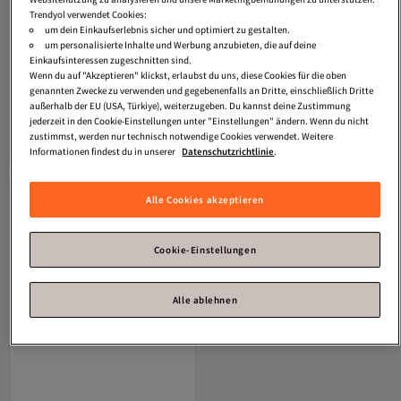
Trendyol verwendet Cookies:
um dein Einkaufserlebnis sicher und optimiert zu gestalten.
um personalisierte Inhalte und Werbung anzubieten, die auf deine
Einkaufsinteressen zugeschnitten sind.
Apivita
Crema De Manos Hidratante
Apivita
Handcreme Für Trockene,
Wenn du auf "Akzeptieren" klickst, erlaubst du uns, diese Cookies für die oben
Con Jazmín 50 ml
Rissige Hände Mit Johanniskraut 50
genannten Zwecke zu verwenden und gegebenenfalls an Dritte, einschließlich Dritte
Versand kostenlos ab 35€
Versand kostenlos ab 35€
ml
außerhalb der EU (USA, Türkiye), weiterzugeben. Du kannst deine Zustimmung
19,
19,
56
€
52
€
jederzeit in den Cookie-Einstellungen unter "Einstellungen" ändern. Wenn du nicht
zustimmst, werden nur technisch notwendige Cookies verwendet. Weitere
In den Warenkorb
In den Warenkorb
Informationen findest du in unserer
Datenschutzrichtlinie
.
Alle Cookies akzeptieren
Cookie-Einstellungen
Alle ablehnen