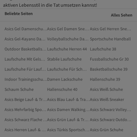
aktiven Lebensstil in die Tat umsetzen kannst!
Beliebte Seiten
Alles Sehen
Asics Gel Damenschuhe
Asics Gel Damen Sneaker
Asics Gel Herren Sneaker
Asics Gel-Kayano Damen Laufschuhe
Volleyballschuhe Damen
Sportschuhe Handball
Outdoor Basketballschuhe
Laufschuhe Herren 44
Laufschuhe 38
Laufschuhe Mit Gelsohle
Stabile Laufschuhe
Fussballschuhe Gr 30
Laufschuhe Für Laufband
Laufschuhe Für Schmale Füße
Basketballschuhe 39
Indoor Trainingsschuhe
Damen Lackschuhe
Hallenschuhe 39
Schaum Schuhe
Hallenschuhe 40
Asics Weiß Schuhe
Asics Beige Lauf- & Trainingsschuhe
Asics Blau Lauf- & Trainingsschuhe
Asics Weiß Sneaker
Asics Mehrfarbig Sportschuhe
Asics Damen Walkingschuhe
Asics Schwarz Volleyballschuhe
Asics Schwarz Flache Schuhe
Asics Grün Lauf- & Trainingsschuhe
Asics Schwarz Outdoor-Schuhe
Asics Herren Lauf- & Trainingsschuhe
Asics Türkis Sportschuhe
Asics Grün Schuhe