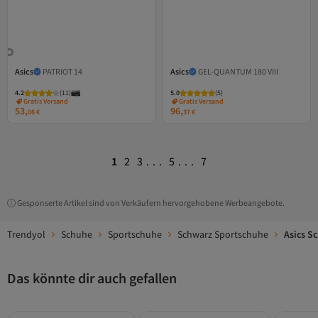
Asics
PATRIOT 14
Asics
GEL-QUANTUM 180 VIII
4.2
Versand Kostenlos
(
11
)
5.0
Versand Kostenlos
(
5
)
Gratis Versand
Gratis Versand
53,
96,
Versand Kostenlos
Versand Kostenlos
06
€
37
€
1
2
3
...
5
...
7
Gesponserte Artikel sind von Verkäufern hervorgehobene Werbeangebote.
Trendyol
Schuhe
Sportschuhe
Schwarz Sportschuhe
Asics S
Das könnte dir auch gefallen