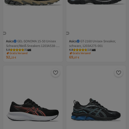
Asics
GEL-SONOMA 15-50 Unisex
Asics
GT-2160 Unisex-Sneaker,
Schwarz/Weiß Sneakers 1203A538-
schwarz, 1203A275-001
5.0
Versand Kostenlos
(
5
)
4.8
Versand Kostenlos
(
18
)
002
Gratis Versand
Gratis Versand
92,
69,
Versand Kostenlos
Versand Kostenlos
23
€
07
€