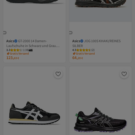
Asics
GT-2000 14 Damen-
Asics
JOG 100S KHAKI/REINES
Laufschuhe in Schwarz und Grau
SILBER
3.3
Versand Kostenlos
(
4
)
4.5
Versand Kostenlos
(
2
)
1012B843-002
Gratis Versand
Gratis Versand
123,
64,
Versand Kostenlos
Versand Kostenlos
63
€
20
€