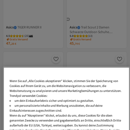
Asics
TIGER RUNNER II
Asics
Trail Scout 2 Damen
Schwarze Outdoor-Schuhe
4.5
Versand Kostenlos
(
25
)
5.0
Versand Kostenlos
(
13
)
1012b039-010
Gratis Versand
Gratis Versand
47,
45,
Versand Kostenlos
Versand Kostenlos
26
€
74
€
Wenn Sie auf „Alle Cookies akzeptieren“ klicken, stimmen Sie der Speicherung von
Cookies auf Ihrem Gerät zu, um die Websitenavigation zu verbessern, die
Websitenutzung zu analysieren und unsere Marketingbemühungen zu unterstützen.
Trendyol verwendet Cookies:
um dein Einkaufserlebnis sicher und optimiert zu gestalten.
um personalisierte Inhalte und Werbung anzubieten, die auf deine
Einkaufsinteressen zugeschnitten sind.
Wenn du auf "Akzeptieren" klickst, erlaubst du uns, diese Cookies für die oben
genannten Zwecke zu verwenden und gegebenenfalls an Dritte, einschließlich Dritte
außerhalb der EU (USA, Türkiye), weiterzugeben. Du kannst deine Zustimmung