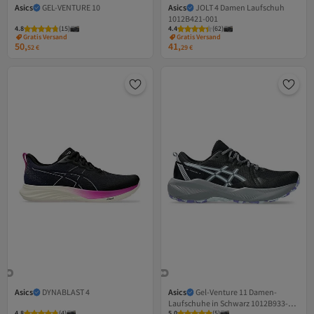
Asics
GEL-VENTURE 10
Asics
JOLT 4 Damen Laufschuh
1012B421-001
4.8
Versand Kostenlos
(
15
)
4.4
Versand Kostenlos
(
62
)
Gratis Versand
Gratis Versand
50,
41,
Versand Kostenlos
Versand Kostenlos
52
€
29
€
Asics
DYNABLAST 4
Asics
Gel-Venture 11 Damen-
Laufschuhe in Schwarz 1012B933-
4.8
Versand Kostenlos
(
4
)
5.0
Versand Kostenlos
(
5
)