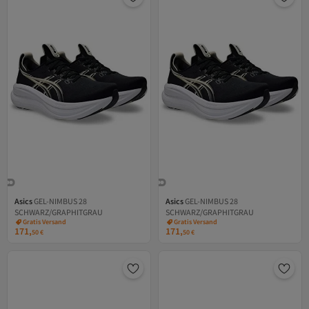
Asics
GEL-NIMBUS 28
Asics
GEL-NIMBUS 28
SCHWARZ/GRAPHITGRAU
SCHWARZ/GRAPHITGRAU
Versand Kostenlos
Versand Kostenlos
Gratis Versand
Gratis Versand
171,
171,
Versand Kostenlos
Versand Kostenlos
50
€
50
€