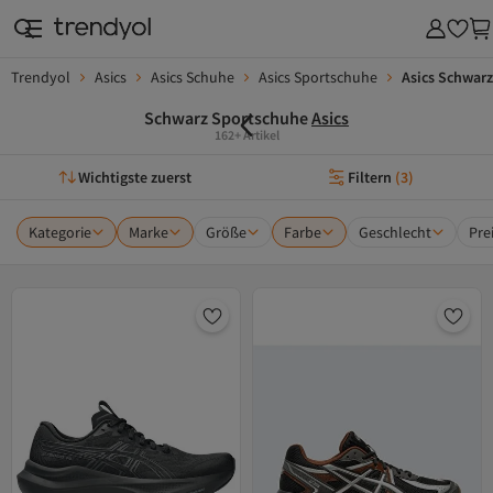
Trendyol
Asics
Asics Schuhe
Asics Sportschuhe
Asics Schwar
Schwarz Sportschuhe
Asics
162+ Artikel
Wichtigste zuerst
Filtern
(
3
)
Kategorie
Marke
Größe
Farbe
Geschlecht
Pre