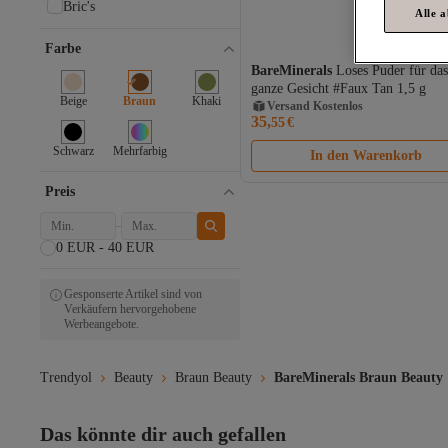
Bric's
Alle 
Essence
Sensai
Farbe
Refectocil
BareMinerals
Loses Puder für das
Versand Kostenlos
Lacoste
ganze Gesicht #Faux Tan 1,5 g
Gratis Versand
Beige
Braun
Khaki
Versand Kostenlos
Bourjois
35,
55
€
Sleek
Burkely
Schwarz
Mehrfarbig
In den Warenkorb
Chanel
Guerlain
Preis
Elizabeth Arden
Heliocare
Syoss
0 EUR - 40 EUR
L'oreal Professionnel
Jump
Gesponserte Artikel sind von
Penti
Verkäufern hervorgehobene
Werbeangebote.
Palette
UNLEASHIA
Picard
Trendyol
Beauty
Braun Beauty
BareMinerals Braun Beauty
MANGO
Avene
Das könnte dir auch gefallen