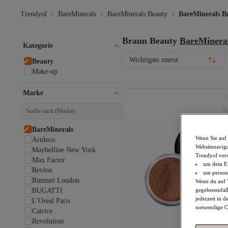
Trendyol
BareMinerals
BareMinerals Beauty
BareMinerals B
Braun Beauty
BareMinera
Kategorie
Wichtigste zuerst
Beauty
Make-up
Marke
BareMinerals
Wenn Sie auf 
Artdeco
Websitenaviga
Maybelline New York
Trendyol ver
Max Factor
um dein Ei
Revlon
um persona
Rimmel London
Wenn du auf "
BUGATTI
gegebenenfall
jederzeit in 
L'Oreal Paris
notwendige Co
Catrice
Revolution