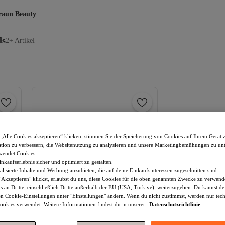
raun Beauty
ls
2+ Artikel
„Alle Cookies akzeptieren“ klicken, stimmen Sie der Speicherung von Cookies auf Ihrem Gerät 
tion zu verbessern, die Websitenutzung zu analysieren und unsere Marketingbemühungen zu unt
wendet Cookies:
nkaufserlebnis sicher und optimiert zu gestalten.
lisierte Inhalte und Werbung anzubieten, die auf deine Einkaufsinteressen zugeschnitten sind.
Akzeptieren" klickst, erlaubst du uns, diese Cookies für die oben genannten Zwecke zu verwen
s an Dritte, einschließlich Dritte außerhalb der EU (USA, Türkiye), weiterzugeben. Du kannst 
den Cookie-Einstellungen unter "Einstellungen" ändern. Wenn du nicht zustimmst, werden nur tec
okies verwendet. Weitere Informationen findest du in unserer
Datenschutzrichtlinie
.