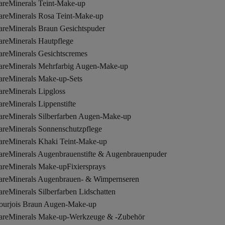
areMinerals Teint-Make-up
areMinerals Rosa Teint-Make-up
areMinerals Braun Gesichtspuder
areMinerals Hautpflege
areMinerals Gesichtscremes
areMinerals Mehrfarbig Augen-Make-up
areMinerals Make-up-Sets
areMinerals Lipgloss
reMinerals Lippenstifte
areMinerals Silberfarben Augen-Make-up
areMinerals Sonnenschutzpflege
areMinerals Khaki Teint-Make-up
areMinerals Augenbrauenstifte & Augenbrauenpuder
areMinerals Make-upFixiersprays
areMinerals Augenbrauen- & Wimpernseren
reMinerals Silberfarben Lidschatten
ourjois Braun Augen-Make-up
areMinerals Make-up-Werkzeuge & -Zubehör