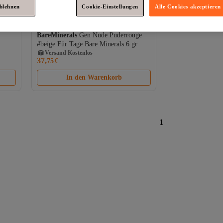
ablehnen
Cookie-Einstellungen
Alle Cookies akzeptieren
BareMinerals
Gen Nude Puderrouge
Versand Kostenlos
#beige Für Tage Bare Minerals 6 gr
Gratis Versand
Versand Kostenlos
37,
75
€
In den Warenkorb
1