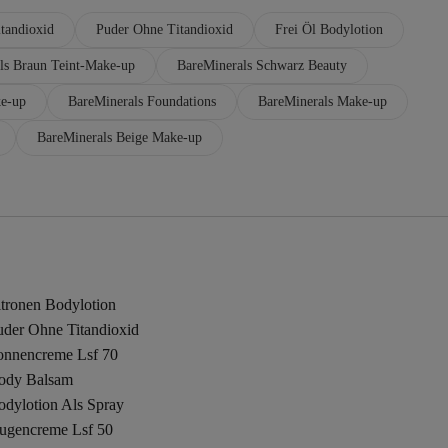
tandioxid
Puder Ohne Titandioxid
Frei Öl Bodylotion
ls Braun Teint-Make-up
BareMinerals Schwarz Beauty
ke-up
BareMinerals Foundations
BareMinerals Make-up
BareMinerals Beige Make-up
itronen Bodylotion
uder Ohne Titandioxid
onnencreme Lsf 70
ody Balsam
odylotion Als Spray
ugencreme Lsf 50