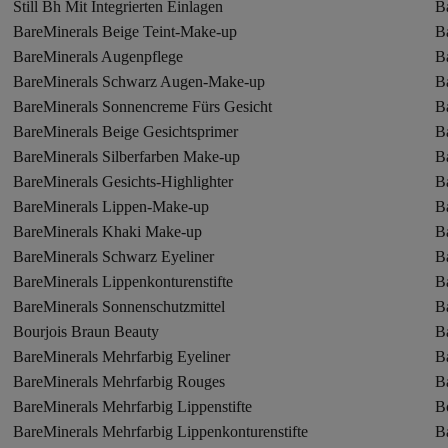
Still Bh Mit Integrierten Einlagen
B
BareMinerals Beige Teint-Make-up
B
BareMinerals Augenpflege
B
BareMinerals Schwarz Augen-Make-up
B
BareMinerals Sonnencreme Fürs Gesicht
B
BareMinerals Beige Gesichtsprimer
B
BareMinerals Silberfarben Make-up
B
BareMinerals Gesichts-Highlighter
B
BareMinerals Lippen-Make-up
Ba
BareMinerals Khaki Make-up
B
BareMinerals Schwarz Eyeliner
B
BareMinerals Lippenkonturenstifte
B
BareMinerals Sonnenschutzmittel
B
Bourjois Braun Beauty
B
BareMinerals Mehrfarbig Eyeliner
B
BareMinerals Mehrfarbig Rouges
Ba
BareMinerals Mehrfarbig Lippenstifte
B
BareMinerals Mehrfarbig Lippenkonturenstifte
B