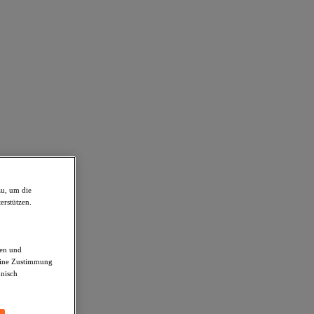
zu, um die
erstützen.
den und
deine Zustimmung
hnisch