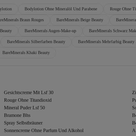
ylotion
Bodylotion Ohne Mineralöl Und Parabene
Rouge Ohne Ti
reMinerals Braun Rouges
BareMinerals Beige Beauty
BareMinera
 Beauty
BareMinerals Augen-Make-up
BareMinerals Schwarz Ma
BareMinerals Silberfarben Beauty
BareMinerals Mehrfarbig Beauty
BareMinerals Khaki Beauty
Gesichtscreme Mit Lsf 30
Z
Rouge Ohne Titandioxid
P
Mineral Puder Lsf 50
S
Bramone Bhs
B
Spray Selbstbräuner
B
Sonnencreme Ohne Parfum Und Alkohol
A