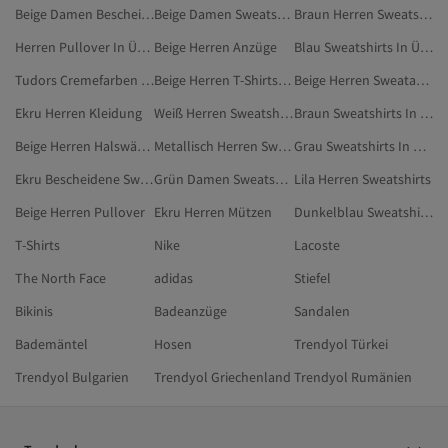
Beige Damen Bescheidene Sweatshirts
Beige Damen Sweatshirts
Braun Herren Sweatshirts
Herren Pullover In Übergröße
Beige Herren Anzüge
Blau Sweatshirts In Übergröße
Tudors Cremefarben Sweatshirts
Beige Herren T-Shirts In Übergröße
Beige Herren Sweatanzug-Sets In Übergröße
Ekru Herren Kleidung
Weiß Herren Sweatshirts
Braun Sweatshirts In Übergröße
Beige Herren Halswärmer
Metallisch Herren Sweatshirts
Grau Sweatshirts In Übergröße
Ekru Bescheidene Sweatshirts
Grün Damen Sweatshirts In Übergröße
Lila Herren Sweatshirts
Beige Herren Pullover
Ekru Herren Mützen
Dunkelblau Sweatshirts In Übergröße
T-Shirts
Nike
Lacoste
The North Face
adidas
Stiefel
Bikinis
Badeanzüge
Sandalen
Bademäntel
Hosen
Trendyol Türkei
Trendyol Bulgarien
Trendyol Griechenland
Trendyol Rumänien