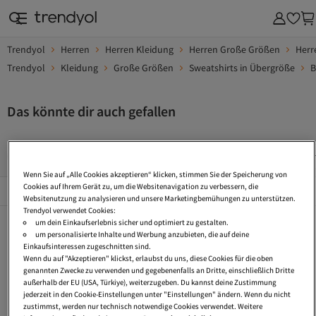
Trendyol
Herren
Herren Kleidung
Herren Große Größen
Herr
Trendyol
Kleidung
Große Größen
Sweatshirts in Übergröße
B
Das könnte dir auch gefallen
Herren Sweatjacken
Sweatshirts Oversize
Herren Herbst
Wenn Sie auf „Alle Cookies akzeptieren“ klicken, stimmen Sie der Speicherung von
Beliebte Seiten
Cookies auf Ihrem Gerät zu, um die Websitenavigation zu verbessern, die
Alles Sehen
Websitenutzung zu analysieren und unsere Marketingbemühungen zu unterstützen.
Trendyol verwendet Cookies:
Herren Sweatjacken
Sweatshirts Oversize
Herren Herbstmode
um dein Einkaufserlebnis sicher und optimiert zu gestalten.
um personalisierte Inhalte und Werbung anzubieten, die auf deine
Hoodie Lang
Herren Oversize Pullover
Herren Fleecejacken
Einkaufsinteressen zugeschnitten sind.
Wenn du auf "Akzeptieren" klickst, erlaubst du uns, diese Cookies für die oben
Herren Wanderbekleidung
Fleece Pullover
Sweathose Langgröße
genannten Zwecke zu verwenden und gegebenenfalls an Dritte, einschließlich Dritte
außerhalb der EU (USA, Türkiye), weiterzugeben. Du kannst deine Zustimmung
Herren Gold Ohrringe
Herren Leinenshorts
Pullover Mit Polokragen Herren
jederzeit in den Cookie-Einstellungen unter "Einstellungen" ändern. Wenn du nicht
zustimmst, werden nur technisch notwendige Cookies verwendet. Weitere