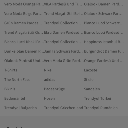
Vero Moda Orange Pardesü Und Trenchcoat
VILA Pardesü Und Trenchcoat
Olalook Damen Pardesü Und Trenchcoat
Vero Moda Beige Pardesü Und Trenchcoat
Trend Alaçatı Stili Beige Pardesü Und Trenchcoat
Olalook Schwarz Pardesü Und Trenchcoat
Grün Damen Pardesü Und Trenchcoat
Trendyol Collection Pardesü Und Trenchcoat
Bianco Lucci Schwarz Pardesü Und Trenchcoat
Trend Alaçatı Stili Khaki Pardesü Und Trenchcoat
Ekru Damen Pardesü Und Trenchcoat
Bianco Lucci Pardesü Und Trenchcoat
Bianco Lucci Khaki Pardesü Und Trenchcoat
Trendyol Collection Damen Pardesü Und Trenchcoat
Happiness İstanbul Braun Pardesü Und Trenchcoat
Dunkelblau Damen Pardesü Und Trenchcoat
Jamila Schwarz Pardesü Und Trenchcoat
Burgundrot Damen Pardesü Und Trenchcoat
Olalook Pardesü Und Trenchcoat
Vero Moda Grün Pardesü Und Trenchcoat
Orange Pardesü Und Trenchcoat
T-Shirts
Nike
Lacoste
The North Face
adidas
Stiefel
Bikinis
Badeanzüge
Sandalen
Bademäntel
Hosen
Trendyol Türkei
Trendyol Bulgarien
Trendyol Griechenland
Trendyol Rumänien