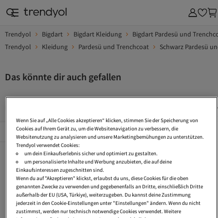
Trendyol
Bigdart
Bigdart Kleidung
Bigdart Pardesü und Trenchc
Trendyol
Kleidung
Pardesü und Trenchcoat
Schwarz Pardesü un
Das könnte dir auch gefallen
Trenchcoat Plissee
Trenchcoat Cord
Trenchcoat Mit Reiß
Wenn Sie auf „Alle Cookies akzeptieren“ klicken, stimmen Sie der Speicherung von
Beliebte Seiten
Cookies auf Ihrem Gerät zu, um die Websitenavigation zu verbessern, die
Alles Sehen
Websitenutzung zu analysieren und unsere Marketingbemühungen zu unterstützen.
Trendyol verwendet Cookies:
Trenchcoat Plissee
Trenchcoat Cord
Trenchcoat Mit Reißverschluss
um dein Einkaufserlebnis sicher und optimiert zu gestalten.
um personalisierte Inhalte und Werbung anzubieten, die auf deine
Trenchcoat Mit Kapuze
Trenchcoat 4Xl
Leder Trenchcoat
Einkaufsinteressen zugeschnitten sind.
Wenn du auf "Akzeptieren" klickst, erlaubst du uns, diese Cookies für die oben
Karierter Trenchcoat
Trenchcoats Petite
Kurze Trenchcoats
genannten Zwecke zu verwenden und gegebenenfalls an Dritte, einschließlich Dritte
außerhalb der EU (USA, Türkiye), weiterzugeben. Du kannst deine Zustimmung
Kurz Trenchcoat
Crop Trenchcoat
Gürtel Trenchcoat
jederzeit in den Cookie-Einstellungen unter "Einstellungen" ändern. Wenn du nicht
zustimmst, werden nur technisch notwendige Cookies verwendet. Weitere