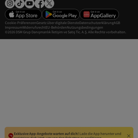
Cookie-Präferenzen
Gesetz über digitale Dienste
Datenschutzerklärung
AGB
Impressum
Widerrufsrecht
EU-Behörden
Nutzungsbedingungen
©2026 DSM Grup Danışmanlık İletişim ve Satış Tic. A.Ş. Alle Rechte vorbehalten.
Exklusive App-Angebote warten auf dich!
Lade die App herunter und
registriere dich jetzt, um von den Rabatten zu profitieren.