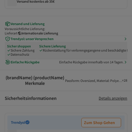
Versand kostenlos ab 35€
Versand und Lieferung
Voraussichtliche Lieferung:
Lieferart
Internationale Lieferung
Trendyol: unser Versprechen
Sicher shoppen
Sichere Lieferung
Sichere Zahlung
Rückerstattung für verlorengegangene und beschädigte Pak
Datenschutz
Einfache Rückgabe
Einfache Rückgabe innerhalb von 14 Tagen.
{brandName} {productName}
+
28
Passform
:
Oversized
,
Material
:
Polyester
,
Stof
Merkmale
Sicherheitsinformationen
Details anzeigen
Trendyol
Zum Shop Gehen