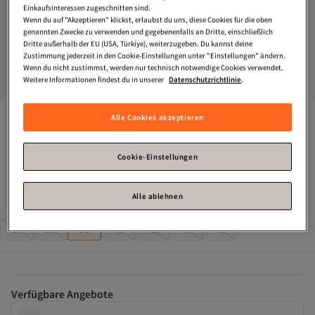
Einkaufsinteressen zugeschnitten sind.
Wenn du auf "Akzeptieren" klickst, erlaubst du uns, diese Cookies für die oben
genannten Zwecke zu verwenden und gegebenenfalls an Dritte, einschließlich
Dritte außerhalb der EU (USA, Türkiye), weiterzugeben. Du kannst deine
Zustimmung jederzeit in den Cookie-Einstellungen unter "Einstellungen" ändern.
Wenn du nicht zustimmst, werden nur technisch notwendige Cookies verwendet.
Weitere Informationen findest du in unserer
Datenschutzrichtlinie
.
Bigdart
5853 Zweireihiger Trenchcoat mit Kragen – 
Alle Cookies akzeptieren
Marineblau
Cookie-Einstellungen
Nur noch 1!
Zahle deine Rechnung innerhalb von 30 Tagen – kostenfrei.
Alle ablehnen
Größe
:
38
34
36
38
40
42
44
46
Verfügbare Angebote