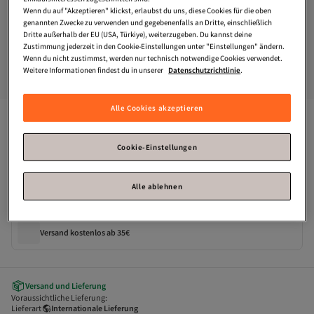
Wenn du auf "Akzeptieren" klickst, erlaubst du uns, diese Cookies für die oben
genannten Zwecke zu verwenden und gegebenenfalls an Dritte, einschließlich
Dritte außerhalb der EU (USA, Türkiye), weiterzugeben. Du kannst deine
Zustimmung jederzeit in den Cookie-Einstellungen unter "Einstellungen" ändern.
Wenn du nicht zustimmst, werden nur technisch notwendige Cookies verwendet.
Weitere Informationen findest du in unserer
Datenschutzrichtlinie
.
Alle Cookies akzeptieren
Billy the Kid
Hunter wallet RFID leather 19 cm
Zahle deine Rechnung innerhalb von 30 Tagen – kostenfrei.
Cookie-Einstellungen
Alle ablehnen
Verfügbare Angebote
Versand kostenlos ab 35€
Versand und Lieferung
Voraussichtliche Lieferung:
Lieferart
Internationale Lieferung