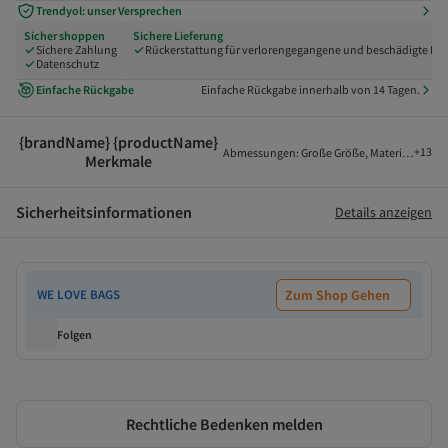
Trendyol: unser Versprechen
Sicher shoppen
Sichere Lieferung
Sichere Zahlung
Rückerstattung für verlorengegangene und beschädigte Pak
Datenschutz
Einfache Rückgabe
Einfache Rückgabe innerhalb von 14 Tagen.
{brandName} {productName}
+
13
Abmessungen
:
Große Größe
,
Material
:
Echtle
Merkmale
Sicherheitsinformationen
Details anzeigen
WE LOVE BAGS
Zum Shop Gehen
Folgen
Rechtliche Bedenken melden