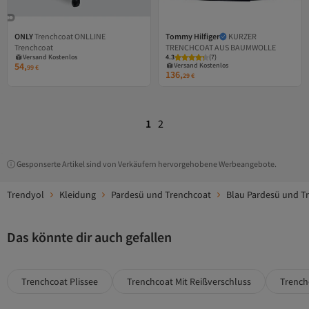
ONLY
Trenchcoat ONLLINE
Tommy Hilfiger
KURZER
Trenchcoat
TRENCHCOAT AUS BAUMWOLLE
Versand Kostenlos
4.3
(
7
)
Gratis Versand
Versand Kostenlos
54,
99
€
Versand Kostenlos
Gratis Versand
136,
29
€
Versand Kostenlos
1
2
Gesponserte Artikel sind von Verkäufern hervorgehobene Werbeangebote.
Trendyol
Kleidung
Pardesü und Trenchcoat
Blau Pardesü und T
Das könnte dir auch gefallen
Trenchcoat Plissee
Trenchcoat Mit Reißverschluss
Trench