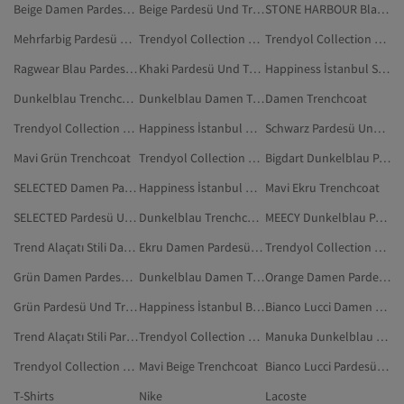
Beige Damen Pardesü Und Trenchcoat
Beige Pardesü Und Trenchcoat
STONE HARBOUR Blau Pardesü Und Trenchcoat
Mehrfarbig Pardesü Und Trenchcoat
Trendyol Collection Mehrfarbig Pardesü Und Trenchcoat
Trendyol Collection Schwarz Pardesü Und Trenchcoat
Ragwear Blau Pardesü Und Trenchcoat
Khaki Pardesü Und Trenchcoat
Happiness İstanbul Schwarz Pardesü Und Trenchcoat
Dunkelblau Trenchcoat
Dunkelblau Damen Trenchcoat
Damen Trenchcoat
Trendyol Collection Khaki Pardesü Und Trenchcoat
Happiness İstanbul Mehrfarbig Pardesü Und Trenchcoat
Schwarz Pardesü Und Trenchcoat
Mavi Grün Trenchcoat
Trendyol Collection Blau Trenchcoat
Bigdart Dunkelblau Pardesü Und Trenchcoat
SELECTED Damen Pardesü Und Trenchcoat
Happiness İstanbul Grün Pardesü Und Trenchcoat
Mavi Ekru Trenchcoat
SELECTED Pardesü Und Trenchcoat
Dunkelblau Trenchcoat In Großen Größen
MEECY Dunkelblau Pardesü Und Trenchcoat
Trend Alaçatı Stili Damen Pardesü Und Trenchcoat
Ekru Damen Pardesü Und Trenchcoat
Trendyol Collection Beige Pardesü Und Trenchcoat
Grün Damen Pardesü Und Trenchcoat
Dunkelblau Damen Trenchcoat In Großen Größen
Orange Damen Pardesü Und Trenchcoat
Grün Pardesü Und Trenchcoat
Happiness İstanbul Braun Pardesü Und Trenchcoat
Bianco Lucci Damen Pardesü Und Trenchcoat
Trend Alaçatı Stili Pardesü Und Trenchcoat
Trendyol Collection Ekru Pardesü Und Trenchcoat
Manuka Dunkelblau Pardesü Und Trenchcoat
Trendyol Collection Dunkelblau Trenchcoat
Mavi Beige Trenchcoat
Bianco Lucci Pardesü Und Trenchcoat
T-Shirts
Nike
Lacoste