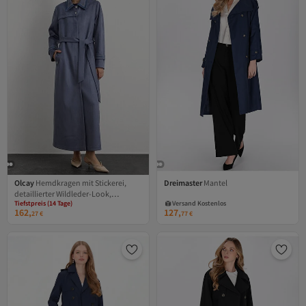
Olcay
Hemdkragen mit Stickerei,
Dreimaster
Mantel
detaillierter Wildleder-Look,
Tiefstpreis (14 Tage)
Versand Kostenlos
Übergrößen-Mantel, BLAU 6785
Versand Kostenlos
Gratis Versand
162,
127,
Gratis Versand
27
€
77
€
Versand Kostenlos
Tiefstpreis (14 Tage)