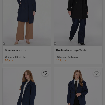
Dreimaster
Mantel
DreiMaster Vintage
Mantel
Versand Kostenlos
Versand Kostenlos
Gratis Versand
Gratis Versand
89,
111,
97
€
28
€
Versand Kostenlos
Versand Kostenlos