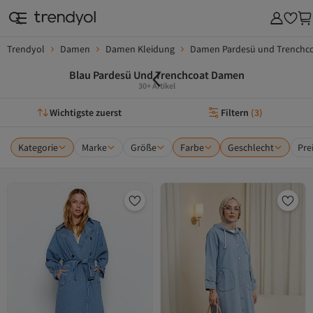
Trendyol
Damen
Damen Kleidung
Damen Pardesü und Trenchc
Blau Pardesü Und Trenchcoat Damen
30+ Artikel
Wichtigste zuerst
Filtern
(
3
)
Kategorie
Marke
Größe
Farbe
Geschlecht
Pre