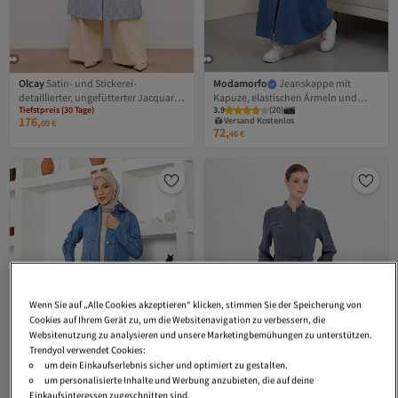
Olcay
Satin- und Stickerei-
Modamorfo
Jeanskappe mit
detaillierter, ungefütterter Jacquard-
Kapuze, elastischen Ärmeln und
Tiefstpreis (30 Tage)
3.9
(
20
)
Mantel BLAU 6860
Seitentaschen
Versand Kostenlos
Versand Kostenlos
176,
Gratis Versand
09
€
Gratis Versand
72,
Tiefstpreis (30 Tage)
46
€
Versand Kostenlos
Wenn Sie auf „Alle Cookies akzeptieren“ klicken, stimmen Sie der Speicherung von
Cookies auf Ihrem Gerät zu, um die Websitenavigation zu verbessern, die
Websitenutzung zu analysieren und unsere Marketingbemühungen zu unterstützen.
Trendyol verwendet Cookies:
um dein Einkaufserlebnis sicher und optimiert zu gestalten.
um personalisierte Inhalte und Werbung anzubieten, die auf deine
Einkaufsinteressen zugeschnitten sind.