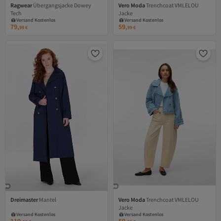
Ragwear
Übergangsjacke Dowey
Vero Moda
Trenchcoat VMLELOU
Tech
Jacke
Versand Kostenlos
Versand Kostenlos
Gratis Versand
Gratis Versand
79,
59,
99
€
99
€
Versand Kostenlos
Versand Kostenlos
Dreimaster
Mantel
Vero Moda
Trenchcoat VMLELOU
Jacke
Versand Kostenlos
Versand Kostenlos
Gratis Versand
Gratis Versand