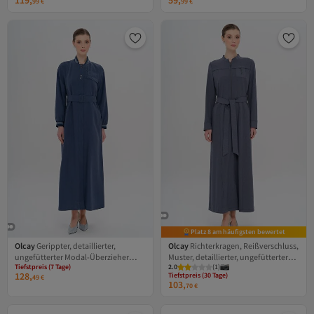
119,
59,
99
€
99
€
Versand Kostenlos
Versand Kostenlos
Platz 8 am häufigsten bewertet
Olcay
Gerippter, detaillierter,
Olcay
Richterkragen, Reißverschluss,
ungefütterter Modal-Überzieher
Muster, detaillierter, ungefütterter
Tiefstpreis (7 Tage)
2.0
(
1
)
INDIGO 6744
Überzieher, Indigo 6715
Versand Kostenlos
Tiefstpreis (30 Tage)
128,
Gratis Versand
Versand Kostenlos
49
€
103,
Tiefstpreis (7 Tage)
Gratis Versand
70
€
Tiefstpreis (30 Tage)