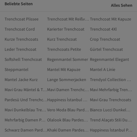
Beliebte Seiten
Alles Sehen
Trenchcoat Plissee
Trenchcoat Mit Reißverschluss
Trenchcoat Mit Kapuze
Trenchcoat Cord
Karierter Trenchcoat
Trenchcoat 4Xl
Kurze Trenchcoats
Kurz Trenchcoat
Crop Trenchcoat
Leder Trenchcoat
Trenchcoats Petite
Gürtel Trenchcoat
Softshell Trenchcoat
Regenmantel Sommer
Regenmantel Elegant
Steppmantel
Mantel Mit Kapuze
Mantel A Linie
Mantel Jacke Kurz
Lange Sommerjacken
Trendyol Collection Pardesü Und Trenchcoat
Mavi Grau Mäntel & Trenchcoats
Mavi Damen Trenchcoat
Mavi Mehrfarbig Trenchcoat
Pardesü Und Trenchcoat
Happiness İstanbul Damen Pardesü Und Trenchcoat
Mavi Grau Trenchcoats
Mavi Dunkelblau Trenchcoat
Vero Moda Blau Pardesü Und Trenchcoat
Bianco Lucci Dunkelblau Pardesü Und Trenchcoat
Mehrfarbig Damen Pardesü Und Trenchcoat
Olalook Blau Pardesü Und Trenchcoat
Trend Alaçatı Stili Dunkelblau Pardesü Und Trenchcoat
Schwarz Damen Pardesü Und Trenchcoat
Khaki Damen Pardesü Und Trenchcoat
Happiness İstanbul Pardesü Und Trenchcoat