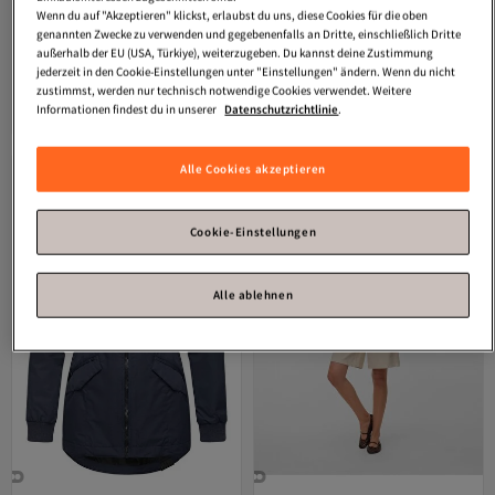
Wenn du auf "Akzeptieren" klickst, erlaubst du uns, diese Cookies für die oben
genannten Zwecke zu verwenden und gegebenenfalls an Dritte, einschließlich Dritte
Platz 4 am häufigsten bewertet
außerhalb der EU (USA, Türkiye), weiterzugeben. Du kannst deine Zustimmung
ModaMihram
Trenchcoat mit
Olcay
Richterkragen Stein und
jederzeit in den Cookie-Einstellungen unter "Einstellungen" ändern. Wenn du nicht
Kapuze
Muster Detaillierter ungefütterter
zustimmst, werden nur technisch notwendige Cookies verwendet. Weitere
2.0
(
1
)
3.5
(
2
)
Mantel INDIGO 6716
Tiefstpreis (30 Tage)
Versand Kostenlos
Versand Kostenlos
Gratis Versand
Informationen findest du in unserer
Datenschutzrichtlinie
.
37,
103,
Gratis Versand
21
€
70
€
Versand Kostenlos
Tiefstpreis (30 Tage)
Alle Cookies akzeptieren
Cookie-Einstellungen
Alle ablehnen