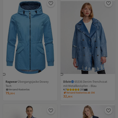
Ragwear
Übergangsjacke Dowey
Dilvin
65336 Denim-Trenchcoat
Tech
mit Metallknöpfen – Blau
Versand Kostenlos
4.7
(
20
)
Gratis Versand
79,
Versand kostenlos ab 35€
99
€
Versand Kostenlos
32,
88
€