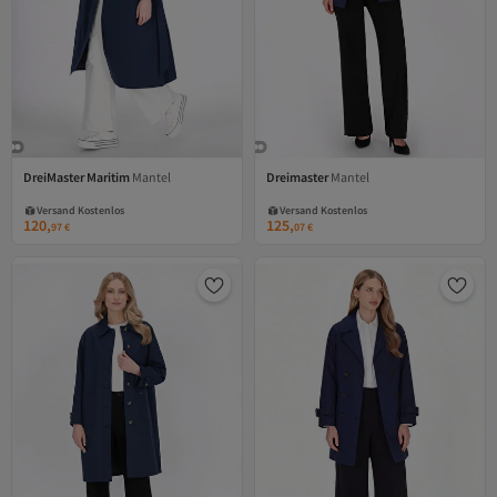
DreiMaster Maritim
Mantel
Dreimaster
Mantel
Versand Kostenlos
Versand Kostenlos
Gratis Versand
Gratis Versand
120,
125,
97
€
07
€
Versand Kostenlos
Versand Kostenlos