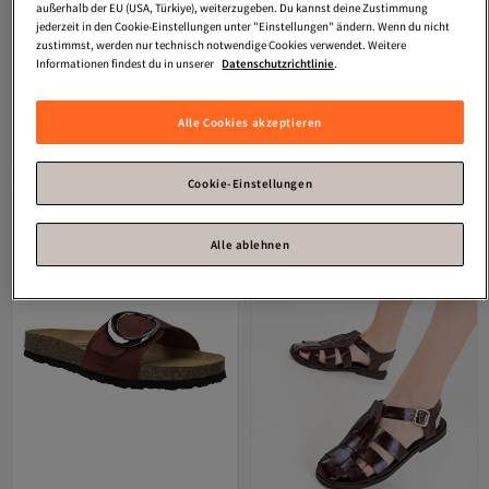
außerhalb der EU (USA, Türkiye), weiterzugeben. Du kannst deine Zustimmung
jederzeit in den Cookie-Einstellungen unter "Einstellungen" ändern. Wenn du nicht
zustimmst, werden nur technisch notwendige Cookies verwendet. Weitere
Informationen findest du in unserer
Datenschutzrichtlinie
.
Josef Seibel
Estelle 15 | Sandale für
Josef Seibel
Hermine 01 | Sandale für
Versand Kostenlos
Versand Kostenlos
Damen | Rot Estelle 15, bordeaux
Damen | Rot Hermine 01, bordeaux
Alle Cookies akzeptieren
Gratis Versand
Gratis Versand
Versand Kostenlos
Versand Kostenlos
62,
89,
95
€
95
€
Cookie-Einstellungen
Alle ablehnen