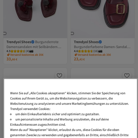
Trendyol Shoes
Burgunderrote
Trendyol Shoes
Damensandalen mit Seilbändern
Burgunderfarbene Damen-Sandalen
4.5
(
4
)
4.6
(
16
)
TAKSS26SD00016
mit dicker Sohle und doppelter
Versand kostenlos ab 35€
Versand kostenlos ab 35€
Schnalle TAKAW25SD00000
33,
23,
66
€
43
€
Wenn Sie auf „Alle Cookies akzeptieren“ klicken, stimmen Sie der Speicherung von
Cookies auf Ihrem Gerät zu, um die Websitenavigation zu verbessern, die
Websitenutzung zu analysieren und unsere Marketingbemühungen zu unterstützen.
Trendyol verwendet Cookies:
um dein Einkaufserlebnis sicher und optimiert zu gestalten.
um personalisierte Inhalte und Werbung anzubieten, die auf deine
Einkaufsinteressen zugeschnitten sind.
Wenn du auf "Akzeptieren" klickst, erlaubst du uns, diese Cookies für die oben
genannten Zwecke zu verwenden und gegebenenfalls an Dritte, einschließlich Dritte