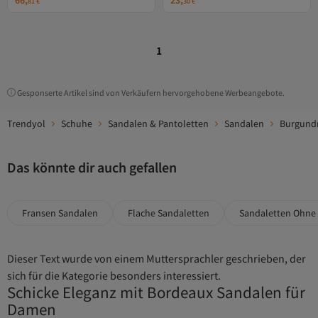
66,
23,
81
€
30
€
1
Gesponserte Artikel sind von Verkäufern hervorgehobene Werbeangebote.
Trendyol
Schuhe
Sandalen & Pantoletten
Sandalen
Burgund
Das könnte dir auch gefallen
Fransen Sandalen
Flache Sandaletten
Sandaletten Ohne
Dieser Text wurde von einem Muttersprachler geschrieben, der
sich für die Kategorie besonders interessiert.
Schicke Eleganz mit Bordeaux Sandalen für
Damen