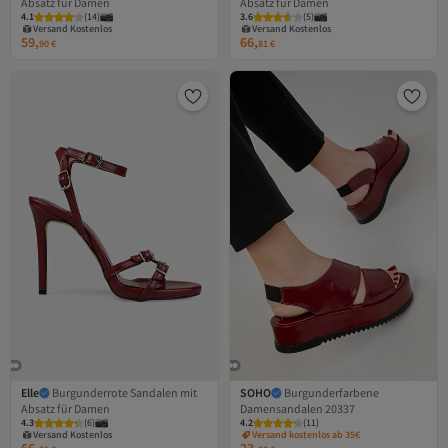
Absatz für Damen
Absatz für Damen
Versand Kostenlos
Versand Kostenlos
4.1
Gratis Versand
(
14
)
3.6
Gratis Versand
(
5
)
Versand Kostenlos
Versand Kostenlos
59,
66,
90
€
81
€
Elle
Burgunderrote Sandalen mit
SOHO
Burgunderfarbene
Absatz für Damen
Damensandalen 20337
Versand Kostenlos
4.3
Gratis Versand
(
6
)
4.2
(
11
)
Versand Kostenlos
Versand kostenlos ab 35€