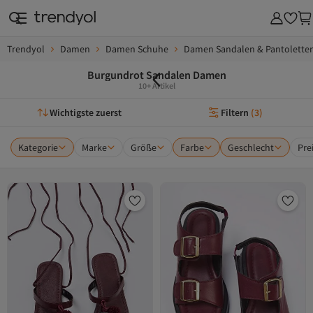
Trendyol
Damen
Damen Schuhe
Damen Sandalen & Pantolette
Burgundrot Sandalen Damen
10+ Artikel
Wichtigste zuerst
Filtern
(
3
)
Kategorie
Marke
Größe
Farbe
Geschlecht
Pre