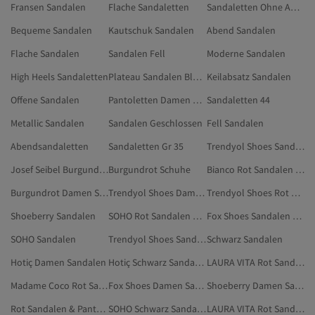
Fransen Sandalen
Flache Sandaletten
Sandaletten Ohne Absatz
Bequeme Sandalen
Kautschuk Sandalen
Abend Sandalen
Flache Sandalen
Sandalen Fell
Moderne Sandalen
High Heels Sandaletten
Plateau Sandalen Blockabsatz
Keilabsatz Sandalen
Offene Sandalen
Pantoletten Damen Plateau
Sandaletten 44
Metallic Sandalen
Sandalen Geschlossen
Fell Sandalen
Abendsandaletten
Sandaletten Gr 35
Trendyol Shoes Sandalen
Josef Seibel Burgundrot Sandalen
Burgundrot Schuhe
Bianco Rot Sandalen & Pantoletten
Burgundrot Damen Schuhe
Trendyol Shoes Damen Sandalen & Pantoletten
Trendyol Shoes Rot Sandalen & Pantoletten
Shoeberry Sandalen
SOHO Rot Sandalen & Pantoletten
Fox Shoes Sandalen & Pantoletten
SOHO Sandalen
Trendyol Shoes Sandalen & Pantoletten
Schwarz Sandalen
Hotiç Damen Sandalen
Hotiç Schwarz Sandalen
LAURA VITA Rot Sandalen
Madame Coco Rot Sandalen & Pantoletten
Fox Shoes Damen Sandalen & Pantoletten
Shoeberry Damen Sandalen
Rot Sandalen & Pantoletten
SOHO Schwarz Sandalen
LAURA VITA Rot Sandalen & Pantoletten