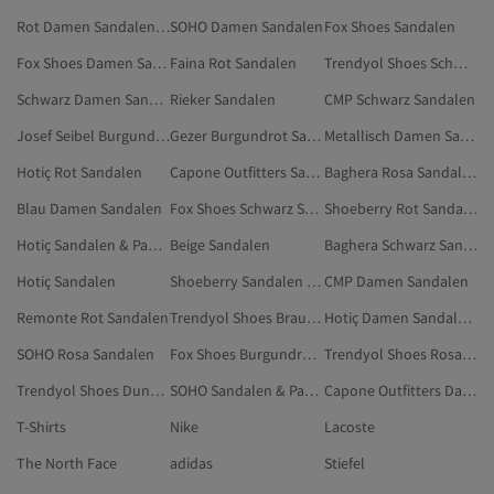
Rot Damen Sandalen & Pantoletten
SOHO Damen Sandalen
Fox Shoes Sandalen
Fox Shoes Damen Sandalen
Faina Rot Sandalen
Trendyol Shoes Schwarz Sandalen & Pantoletten
Schwarz Damen Sandalen
Rieker Sandalen
CMP Schwarz Sandalen
Josef Seibel Burgundrot Sandalen & Pantoletten
Gezer Burgundrot Sandalen & Pantoletten
Metallisch Damen Sandalen
Hotiç Rot Sandalen
Capone Outfitters Sandalen
Baghera Rosa Sandalen
Blau Damen Sandalen
Fox Shoes Schwarz Sandalen
Shoeberry Rot Sandalen & Pantoletten
Hotiç Sandalen & Pantoletten
Beige Sandalen
Baghera Schwarz Sandalen
Hotiç Sandalen
Shoeberry Sandalen & Pantoletten
CMP Damen Sandalen
Remonte Rot Sandalen
Trendyol Shoes Braun Sandalen
Hotiç Damen Sandalen & Pantoletten
SOHO Rosa Sandalen
Fox Shoes Burgundrot Schuhe
Trendyol Shoes Rosa Sandalen
Trendyol Shoes Dunkelblau Sandalen
SOHO Sandalen & Pantoletten
Capone Outfitters Damen Sandalen
T-Shirts
Nike
Lacoste
The North Face
adidas
Stiefel