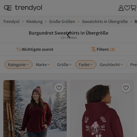
Trendyol
Kleidung
Große Größen
Sweatshirts in Übergröße
B
Burgundrot Sweatshirts In Übergröße
12+ Artikel
Wichtigste zuerst
Filtern
(
2
)
Kategorie
Marke
Größe
Farbe
Geschlecht
Pre