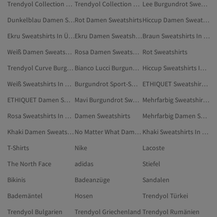
Trendyol Collection Blau Sweatshirts In Übergröße
Trendyol Collection Gelb Sweatshirts In Übergröße
Lee Burgundrot Sweatshirts
Dunkelblau Damen Sweatshirts In Übergröße
Rot Damen Sweatshirts
Hiccup Damen Sweatshirts In Übergröße
Ekru Sweatshirts In Übergröße
Ekru Damen Sweatshirts In Übergröße
Braun Sweatshirts In Übergröße
Weiß Damen Sweatshirts In Übergröße
Rosa Damen Sweatshirts In Übergröße
Rot Sweatshirts
Trendyol Curve Burgundrot Sweatshirts In Übergröße
Bianco Lucci Burgundrot Sweatshirts
Hiccup Sweatshirts In Übergröße
Weiß Sweatshirts In Übergröße
Burgundrot Sport-Sweatshirts
ETHIQUET Sweatshirts In Übergröße
ETHIQUET Damen Sweatshirts In Übergröße
Mavi Burgundrot Sweatshirts
Mehrfarbig Sweatshirts In Übergröße
Rosa Sweatshirts In Übergröße
Damen Sweatshirts
Mehrfarbig Damen Sweatshirts In Übergröße
Khaki Damen Sweatshirts In Übergröße
No Matter What Damen Sweatshirts In Übergröße
Khaki Sweatshirts In Übergröße
T-Shirts
Nike
Lacoste
The North Face
adidas
Stiefel
Bikinis
Badeanzüge
Sandalen
Bademäntel
Hosen
Trendyol Türkei
Trendyol Bulgarien
Trendyol Griechenland
Trendyol Rumänien