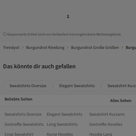
1
Gesponserte Artikel sind von Verkäufern hervorgehobene Werbeangebote.
Trendyol
Burgundrot Kleidung
Burgundrot Große Größen
Burgu
Das könnte dir auch gefallen
Sweatshirts Oversize
Elegant Sweatshirts
Sweatshirt Kur
Beliebte Seiten
Alles Sehen
Sweatshirts Oversize
Elegant Sweatshirts
Sweatshirt Kurzarm
Gestreifte Sweatshirts
Long Sweatshirts
Gestreifte Hoodies
Crop Sweatshirt
Kurze Hoodies
Hoodie Lang