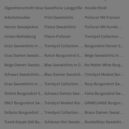
Zigarettenschnitt Hose
Sweathose Langgröße
Hoodie Kleid
Arbeitshoodies
Print Sweatshirts
Pullover Mit Fransen
Herren Sweatjacken
Fleece Sweatshirts
Pullover Mit Hundemotiv
Unisex Bekleidung
Fleece Pullover
Trendyol Collection Schwarz Sweatshirts In Übergröße
Grün Sweatshirts In Übergröße
Trendyol Collection Sweatshirts In Übergröße
Burgundrot Herren Sweatshirts
Grau Damen Sweatshirts In Übergröße
Koton Burgundrot Sweatshirts
Beige Sweatshirts In Übergröße
Beige Damen Sweatshirts In Übergröße
Blau Sweatshirts In Übergröße
No Matter What Burgundrot Sweatshirts
Schwarz Sweatshirts In Übergröße
Blau Damen Sweatshirts In Übergröße
Trendyol Modest Burgundrot Sweatshirts
Grau Sweatshirts In Übergröße
Trendyol Collection Grau Sweatshirts In Übergröße
Roxy Burgundrot Sweatshirts
Ombre Burgundrot Sweatshirts
Schwarz Damen Sweatshirts In Übergröße
Faina Burgundrot Sweatshirts
ONLY Burgundrot Sweatshirts
Trendyol Modest Burgundrot Bescheidene Sweatshirts
GRIMELANGE Burgundrot Sweatshirts
Defacto Burgundrot Sweatshirts
Trendyol Collection Dunkelblau Sweatshirts In Übergröße
Braun Damen Sweatshirts In Übergröße
Trend Alaçatı Stili Burgundrot Sweatshirts
Schiesser Rot Sweatshirts
Dunkelblau Sweatshirts In Übergröße