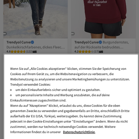
Trendyol Curve
Trendyol Curve
Burgunderrotes,
Dunkelkirschfarbenes, dickes Fleece-
auf der Rückseite bedrucktes
4.6
(
122
)
4.2
(
17
)
Sweatshirt mit Kapuze und
Oversize-/Weitform-Sweatshirt in
Versand kostenlos ab 35€
Versand kostenlos ab 35€
Reißverschluss, übergroßes
Übergröße mit Fleece-Innenfutter
21,
25,
66
€
21
€
gestricktes Sweatshirt in Übergröße
TBBAW26AO00015
TBBAW25AO00030
Wenn Sie auf „Alle Cookies akzeptieren“ klicken, stimmen Sie der Speicherung von
Cookies auf Ihrem Gerät zu, um die Websitenavigation zu verbessern, die
Websitenutzung zu analysieren und unsere Marketingbemühungen zu unterstützen.
Trendyol verwendet Cookies:
um dein Einkaufserlebnis sicher und optimiert zu gestalten.
um personalisierte Inhalte und Werbung anzubieten, die auf deine
Einkaufsinteressen zugeschnitten sind.
Wenn du auf "Akzeptieren" klickst, erlaubst du uns, diese Cookies für die oben
genannten Zwecke zu verwenden und gegebenenfalls an Dritte, einschließlich Dritte
außerhalb der EU (USA, Türkiye), weiterzugeben. Du kannst deine Zustimmung
jederzeit in den Cookie-Einstellungen unter "Einstellungen" ändern. Wenn du nicht
zustimmst, werden nur technisch notwendige Cookies verwendet. Weitere
Informationen findest du in unserer
Datenschutzrichtlinie
.