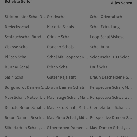
Beliebte Seiten
Alles Sehen
Strickmuster Schal Dünne Wolle
Strickschal
Schal Orientalisch
Dreiecksschal
Karierte Schals
Schal Extra Lang
Schlauchschal Bundeswehr
Crinkle Schal
Loop Schal Viskose
Viskose Schal
Poncho Schals
Schal Bunt
Plüsch Schal
Schal Mit Leopardenmuster
Seidenschal 100 Seide
Dünner Schal
Ethno Schal
Lauf Schal
Satin Schal
Glitzer Kajalstift
Braun Bescheidene Schals
Burgundrot Damen Schal-, Mütze- Und Handschuh-Sets
Braun Damen Schals
Perspective Schal-, Mütze- Und Handschuh-Sets
Mavi Schal-, Mütze- Und Handschuh-Sets
Mavi Beige Schal-, Mütze- Und Handschuh-Sets
Perspective Schwarz Schal-, Mütze- Und Handschuh-Sets
Defacto Braun Schal-, Mütze- Und Handschuh-Sets
Mavi Ekru Schal-, Mütze- Und Handschuh-Sets
Cremefarben Schal-, Mütze- Und Handschuh-Sets
Braun Damen Bescheidene Schals
Mavi Grau Schal-, Mütze- Und Handschuh-Sets
Perspective Damen Schal-, Mütze- Und Handschuh-Sets
Silberfarben Schal-, Mütze- Und Handschuh-Sets
Silberfarben Damen Schal-, Mütze- Und Handschuh-Sets
Mavi Damen Schal-, Mütze- Und Handschuh-Sets