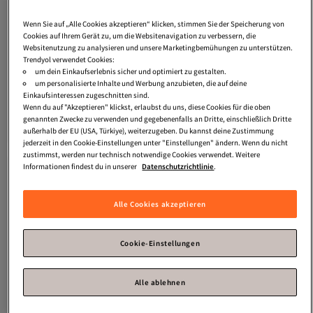
Wenn Sie auf „Alle Cookies akzeptieren“ klicken, stimmen Sie der Speicherung von
Cookies auf Ihrem Gerät zu, um die Websitenavigation zu verbessern, die
Websitenutzung zu analysieren und unsere Marketingbemühungen zu unterstützen.
Trendyol verwendet Cookies:
um dein Einkaufserlebnis sicher und optimiert zu gestalten.
Platz 9 der Top-Favoriten
um personalisierte Inhalte und Werbung anzubieten, die auf deine
Defacto
DFC - Herren-Webschal
Jack & Jones
Jack&Jones Herren-
Einkaufsinteressen zugeschnitten sind.
Set aus minimalistischer Mütze und
Wenn du auf "Akzeptieren" klickst, erlaubst du uns, diese Cookies für die oben
Versand kostenlos ab 35€
5.0
(
3
)
Handschuhen – lässiger Winter
genannten Zwecke zu verwenden und gegebenenfalls an Dritte, einschließlich Dritte
23,
Versand kostenlos ab 35€
30
€
außerhalb der EU (USA, Türkiye), weiterzugeben. Du kannst deine Zustimmung
34,
99
€
jederzeit in den Cookie-Einstellungen unter "Einstellungen" ändern. Wenn du nicht
zustimmst, werden nur technisch notwendige Cookies verwendet. Weitere
Informationen findest du in unserer
Datenschutzrichtlinie
.
Alle Cookies akzeptieren
Cookie-Einstellungen
Alle ablehnen