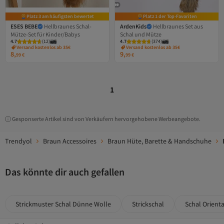
Platz 3 am häufigsten bewertet
Platz 1 der Top-Favoriten
ESES BEBE
Hellbraunes Schal-
ArdenKids
Hellbraunes Set aus
Mütze-Set für Kinder/Babys
Schal und Mütze
4.7
(
12
)
4.7
(
374
)
Versand kostenlos ab 35€
Versand kostenlos ab 35€
8,
9,
99
€
99
€
1
Gesponserte Artikel sind von Verkäufern hervorgehobene Werbeangebote.
Trendyol
Braun Accessoires
Braun Hüte, Barette & Handschuhe
Das könnte dir auch gefallen
Strickmuster Schal Dünne Wolle
Strickschal
Schal Orienta