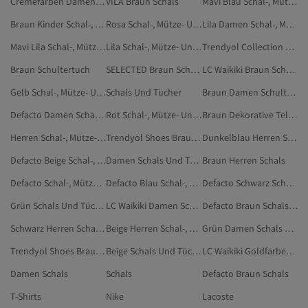
Cremefarben Damen Schal-, Mütze- Und Handschuh-Sets
VILA Braun Schals
Mavi Blau Schal-, Mütze- Und Handschuh-Sets
Braun Kinder Schal-, Mütze- Und Handschuh-Sets
Rosa Schal-, Mütze- Und Handschuh-Sets
Lila Damen Schal-, Mütze- Und Handschuh-Sets
Mavi Lila Schal-, Mütze- Und Handschuh-Sets
Lila Schal-, Mütze- Und Handschuh-Sets
Trendyol Collection Braun Schals
Braun Schultertuch
SELECTED Braun Schals
LC Waikiki Braun Schal-, Mütze- Und Handschuh-Sets
Gelb Schal-, Mütze- Und Handschuh-Sets
Schals Und Tücher
Braun Damen Schultertuch
Defacto Damen Schal-, Mütze- Und Handschuh-Sets
Rot Schal-, Mütze- Und Handschuh-Sets
Braun Dekorative Teller & Schalen
Herren Schal-, Mütze- Und Handschuh-Sets
Trendyol Shoes Braun Schals
Dunkelblau Herren Schal-, Mütze- Und Handschuh-Sets
Defacto Beige Schal-, Mütze- Und Handschuh-Sets
Damen Schals Und Tücher
Braun Herren Schals
Defacto Schal-, Mütze- Und Handschuh-Sets
Defacto Blau Schal-, Mütze- Und Handschuh-Sets
Defacto Schwarz Schal-, Mütze- Und Handschuh-Sets
Grün Schals Und Tücher
LC Waikiki Damen Schal-, Mütze- Und Handschuh-Sets
Defacto Braun Schals Und Tücher
Schwarz Herren Schal-, Mütze- Und Handschuh-Sets
Beige Herren Schal-, Mütze- Und Handschuh-Sets
Grün Damen Schals Und Tücher
Trendyol Shoes Braun Schals Und Tücher
Beige Schals Und Tücher
LC Waikiki Goldfarben Schal-, Mütze- Und Handschuh-Sets
Damen Schals
Schals
Defacto Braun Schals
T-Shirts
Nike
Lacoste