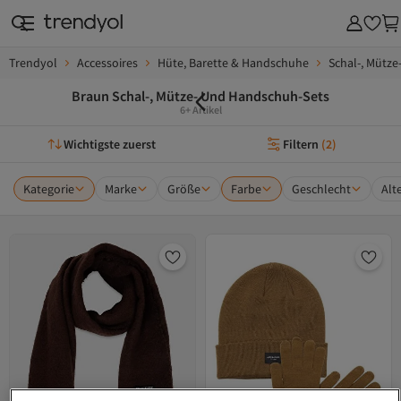
Trendyol
Accessoires
Hüte, Barette & Handschuhe
Schal-, Mütz
Braun Schal-, Mütze- Und Handschuh-Sets
6+ Artikel
Wichtigste zuerst
Filtern
(
2
)
Kategorie
Marke
Größe
Farbe
Geschlecht
Alt